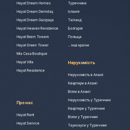
Hayat Dream Homes
Туреччина
Hayat Dream Demirtaş
Іспанія
Hayat Dream Gazipaşa
Таїланд
Hayat Heaven Residence
Болгарія
Hayat İlkem Towers
Польща
Hayat Green Tower
... інші країни
Mia Casa Boutique
Hayat Villa
Нерухомість
Hayat Residence
Нерухомість в Аланії
Квартири в Аланії
Вілли в Аланії
Нерухомість у Туреччині
Про нас
Квартири у Туреччині
Hayat Rent
Вілли у Туреччині
Hayat Service
Таунхауси у Туреччині