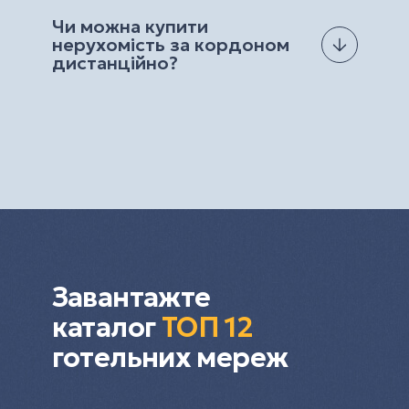
нерухомість за кордоном у країнах зі
нотаріальні послуги, комісії та витрати на
Чи можна купити
стабільним попитом, розвиненою туристичною
утримання.
нерухомість за кордоном
інфраструктурою, високою ліквідністю та
дистанційно?
потенціалом зростання вартості. Це можуть
бути квартири, апартаменти, вілли або
Так, у багатьох країнах купити нерухомість за
комерційні об’єкти залежно від вашої
кордоном можна дистанційно. Залежно від
стратегії, бюджету та очікуваного доходу.
країни та умов угоди частину або весь процес
Щоб вигідно купити нерухомість за кордоном
можна пройти без особистої присутності: від
для інвестицій, важливо враховувати локацію,
підбору об’єкта й онлайн-консультацій до
ціну входу, прибутковість від оренди, витрати
бронювання, перевірки документів і
на утримання та юридичні особливості угоди.
оформлення угоди через довіреність.
Дистанційна купівля нерухомості за кордоном
особливо актуальна для інвесторів і покупців,
які хочуть заощадити час та отримати
Завантажте
професійний супровід на кожному етапі.
каталог
ТОП 12
готельних мереж