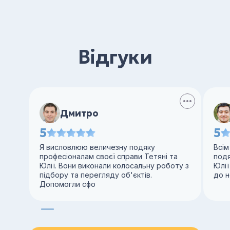
Відгуки
Дмитро
5
5
Я висловлюю величезну подяку
Всім
професіоналам своєї справи Тетяні та
под
Юлії. Вони виконали колосальну роботу з
Юлії
підбору та перегляду об'єктів.
до н
Допомогли сфо