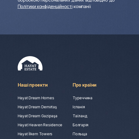
Політики конфіденційності
компанії
Наші проекти
Про країни
Hayat Dream Homes
Туреччина
Hayat Dream Demirtaş
Іспанія
Hayat Dream Gazipaşa
Таїланд
Hayat Heaven Residence
Болгарія
Hayat İlkem Towers
Польща