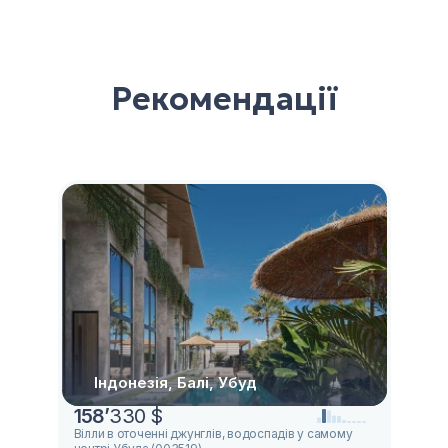
Рекомендації
Індонезія, Балі, Убуд
158
’
330 $
Вілли в оточенні джунглів, водоспадів у самому