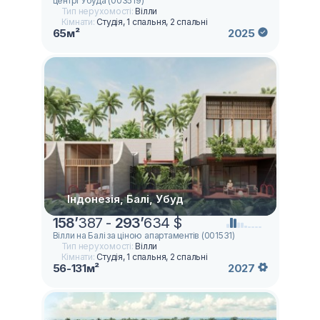
центрі Убуда (003519)
Тип нерухомості:
Вілли
Кімнати:
Студія, 1 спальня, 2 спальні
65м²
2025
Індонезія, Балі, Убуд
158
’
387 -
293
’
634 $
Вілли на Балі за ціною апартаментів (001531)
Тип нерухомості:
Вілли
Кімнати:
Студія, 1 спальня, 2 спальні
56-131м²
2027