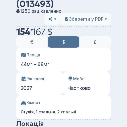
(013493)
1250 зацікавлених
Зберегти у PDF
154
’
167 $
€
$
£
Площа
44м² - 68м²
Рік здачі
Меблі
2027
Частково
Кімнат
Студія, 1 спальня, 2 спальні
Локація