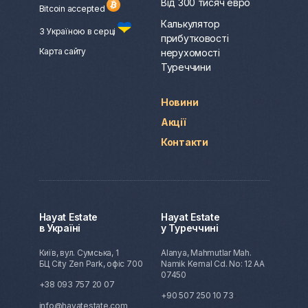
Від 300 тисяч евро
Bitcoin accepted
Калькулятор
З Україною в серці
прибутковості
Карта сайту
нерухомості
Туреччини
Новини
Акції
Контакти
Hayat Estate
Hayat Estate
в Україні
у Туреччині
Київ, вул. Сумська, 1
Alanya, Mahmutlar Mah.
БЦ City Zen Park, офіс 700
Namik Kemal Cd. No: 12 AA
07450
+38 093 757 20 07
+90 507 250 10 73
info@hayatestate.com