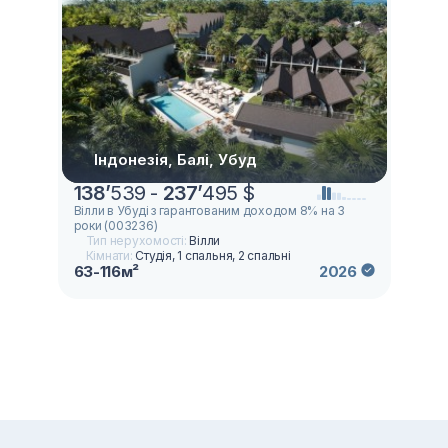
Індонезія, Балі, Убуд
138
’
539 -
237
’
495 $
Вілли в Убуді з гарантованим доходом 8% на 3
роки (003236)
Тип нерухомості:
Вілли
Кімнати:
Студія, 1 спальня, 2 спальні
63-116м²
2026