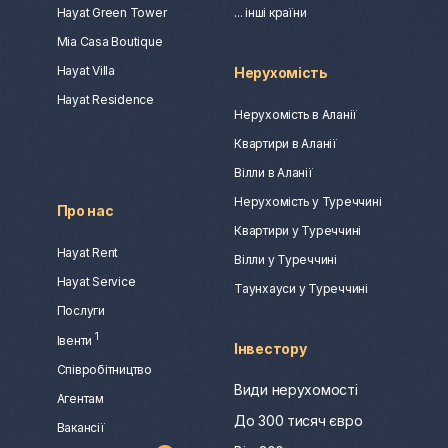
Hayat Green Tower
... інші країни
Mia Casa Boutique
Hayat Villa
Нерухомість
Hayat Residence
Нерухомість в Аланії
Квартири в Аланії
Вілли в Аланії
Нерухомість у Туреччині
Про нас
Квартири у Туреччині
Hayat Rent
Вілли у Туреччині
Hayat Service
Таунхауси у Туреччині
Послуги
1
Івенти
Інвестору
Співробітництво
Види нерухомості
Агентам
До 300 тисяч євро
Вакансії