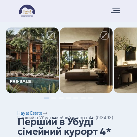
Hayat Estate
Перший в Убуді сімейний курорт 4* (013493)
Перший в Убуді
сімейний курорт 4*