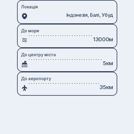
Локація
Індонезія, Балі, Убуд
До моря
13000м
До центру міста
5км
До аеропорту
35км