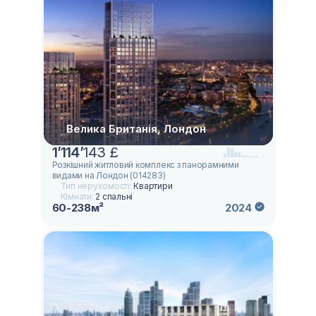
Велика Британія, Лондон
1
’
114
’
143 £
Розкішний житловий комплекс з панорамними
видами на Лондон (014283)
Тип нерухомості:
Квартири
Кімнати:
2 спальні
60-238м²
2024