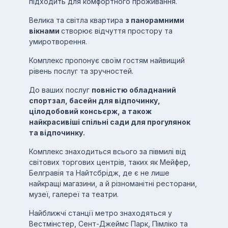
підходить для комфортного проживання.
Велика та світла квартира
з панорамними
вікнами
створює відчуття простору та
умиротворення.
Комплекс пропонує своїм гостям найвищий
рівень послуг та зручностей.
До ваших послуг
повністю обладнаний
спортзал, басейн для відпочинку,
цілодобовий консьєрж, а також
найкрасивіші спільні сади для прогулянок
та відпочинку.
Комплекс знаходиться всього за півмилі від
світових торгових центрів, таких як Мейфер,
Белгравія та Найтсбрідж, де є не лише
найкращі магазини, а й різноманітні ресторани,
музеї, галереї та театри.
Найближчі станції метро знаходяться у
Вестмінстер, Сент-Джеймс Парк, Пімліко та