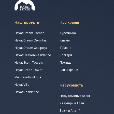
Наші проекти
Про країни
Hayat Dream Homes
Туреччина
Hayat Dream Demirtaş
Іспанія
Hayat Dream Gazipaşa
Таїланд
Hayat Heaven Residence
Болгарія
Hayat İlkem Towers
Польща
Hayat Green Tower
... інші країни
Mia Casa Boutique
Hayat Villa
Нерухомість
Hayat Residence
Нерухомість в Аланії
Квартири в Аланії
Вілли в Аланії