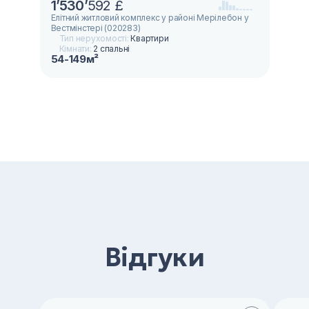
1
’
530
’
592 £
Елітний житловий комплекс у районі Мерілебон у
Вестмінстері (020283)
Тип нерухомості:
Квартири
Кімнати:
2 спальні
54-149м²
Відгуки