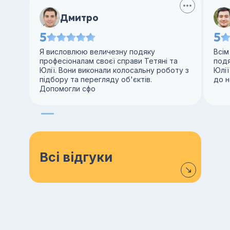
Дмитро
5
5
Я висловлюю величезну подяку
Всім
професіоналам своєї справи Тетяні та
под
Юлії. Вони виконали колосальну роботу з
Юлії
підбору та перегляду об'єктів.
до н
Допомогли сфо
Всі відгуки