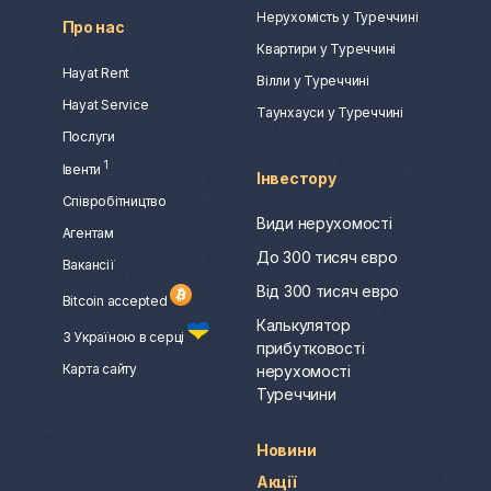
Нерухомість у Туреччині
Про нас
Квартири у Туреччині
Hayat Rent
Вілли у Туреччині
Hayat Service
Таунхауси у Туреччині
Послуги
1
Івенти
Інвестору
Співробітництво
Види нерухомості
Агентам
До 300 тисяч євро
Вакансії
Від 300 тисяч евро
Bitcoin accepted
Калькулятор
З Україною в серці
прибутковості
Карта сайту
нерухомості
Туреччини
Новини
Акції