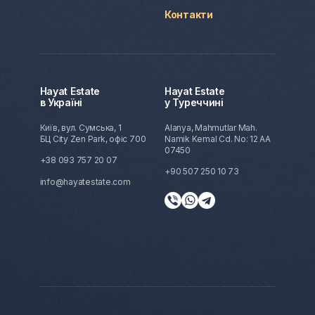
Контакти
Hayat Estate
Hayat Estate
в Україні
у Туреччині
Київ, вул. Сумська, 1
Alanya, Mahmutlar Mah.
БЦ City Zen Park, офіс 700
Namik Kemal Cd. No: 12 AA
07450
+38 093 757 20 07
+90 507 250 10 73
info@hayatestate.com