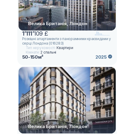
Велика Британія, Лондон
1
’
111
’
109 £
Розкішні апартаменти з панорамними краєвидами у
серці Лондона (016283)
Тип нерухомості:
Квартири
Кімнати:
2 спальні
50-150м²
2025
Велика Британія, Лондон