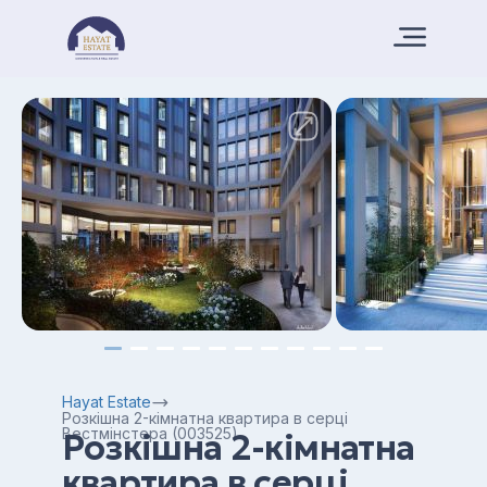
Hayat Estate
Розкішна 2-кімнатна квартира в серці
Вестмінстера (003525)
Розкішна 2-кімнатна
квартира в серці