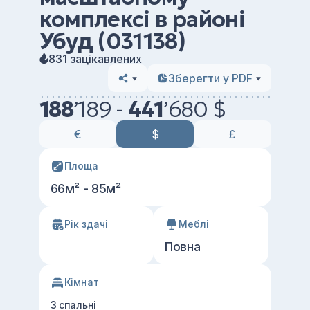
комплексі в районі
Убуд (031138)
831 зацікавлених
Зберегти у PDF
188
’
189 -
441
’
680 $
€
$
£
Площа
66м² - 85м²
Рік здачі
Меблі
Повна
Кімнат
3 спальні