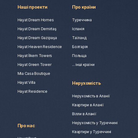
Наші проекти
Про країни
Hayat Dream Homes
Туреччина
Hayat Dream Demirtaş
Іспанія
Hayat Dream Gazipaşa
Таїланд
Hayat Heaven Residence
Болгарія
Hayat İlkem Towers
Польща
Hayat Green Tower
... інші країни
Mia Casa Boutique
Hayat Villa
Нерухомість
Hayat Residence
Нерухомість в Аланії
Квартири в Аланії
Вілли в Аланії
Нерухомість у Туреччині
Про нас
Квартири у Туреччині