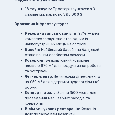
18 таунхаусів:
Просторі таунхауси з 3
спальнями, вартістю
395 000 $.
Вражаюча інфраструктура:
Рекордна заповнюваність:
97% — цей
комплекс заслужено став одним із
найпопулярніших місць на острові.
Басейн:
Найбільший басейн на Балі, який
стане вашим особистим оазисом.
Коворкінг:
Безкоштовний коворкінг
площею 970 м² для продуктивної роботи
та зустрічей.
Фітнес-центр:
Величезний фітнес-центр
на 950 м² для підтримки чудової фізичної
форми.
Концертна зала:
Зал на 1500 місць для
проведення масштабних заходів та
концертів.
Вісім вишуканих ресторанів:
Кожен із
яких подарує вам незабутні