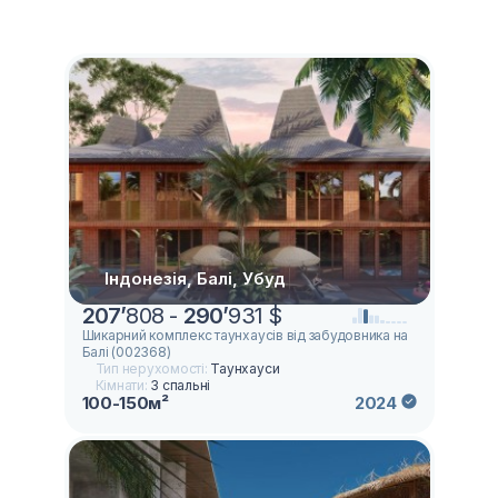
Індонезія, Балі, Убуд
207
’
808 -
290
’
931 $
Шикарний комплекс таунхаусів від забудовника на
Балі (002368)
Тип нерухомості:
Таунхауси
Кімнати:
3 спальні
100-150м²
2024