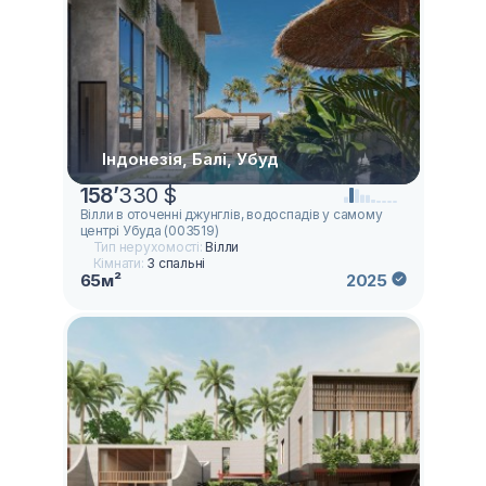
Індонезія, Балі, Убуд
158
’
330 $
Вілли в оточенні джунглів, водоспадів у самому
центрі Убуда (003519)
Тип нерухомості:
Вілли
Кімнати:
3 спальні
65м²
2025