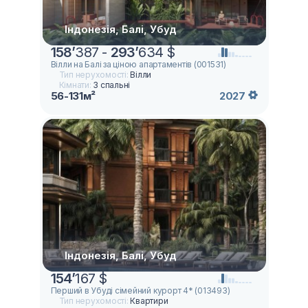
Індонезія, Балі, Убуд
158
’
387 -
293
’
634 $
Вілли на Балі за ціною апартаментів (001531)
Тип нерухомості:
Вілли
Кімнати:
3 спальні
56-131м²
2027
Індонезія, Балі, Убуд
154
’
167 $
Перший в Убуді сімейний курорт 4* (013493)
Тип нерухомості:
Квартири