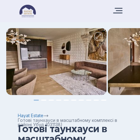
Hayat Estate
Готові таунхауси в масштабному комплексі в
районі Убуд (031138)
Готові таунхауси в
масштабному