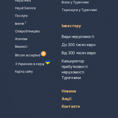
Hayat Rent
Вілли у Туреччині
Hayat Service
Таунхауси у Туреччині
Послуги
1
Івенти
Інвестору
Співробітництво
Види нерухомості
Агентам
До 300 тисяч євро
Вакансії
Від 300 тисяч евро
Bitcoin accepted
Калькулятор
З Україною в серці
прибутковості
Карта сайту
нерухомості
Туреччини
Новини
Акції
Контакти