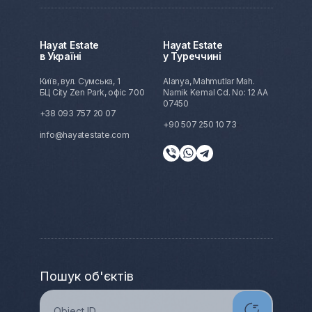
Hayat Estate
Hayat Estate
в Україні
у Туреччині
Київ, вул. Сумська, 1
Alanya, Mahmutlar Mah.
БЦ City Zen Park, офіс 700
Namik Kemal Cd. No: 12 AA
07450
+38 093 757 20 07
+90 507 250 10 73
info@hayatestate.com
Пошук об'єктів