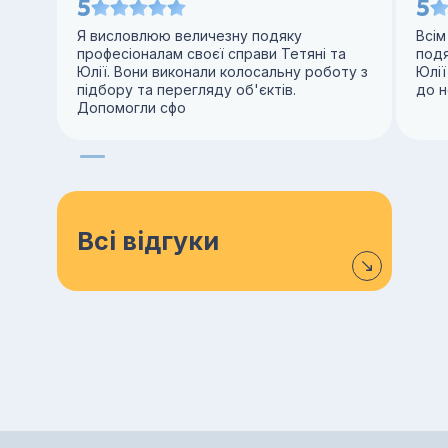
5
5
Я висловлюю величезну подяку
Всім
професіоналам своєї справи Тетяні та
под
Юлії. Вони виконали колосальну роботу з
Юлії
підбору та перегляду об'єктів.
до н
Допомогли сфо
Всі відгуки