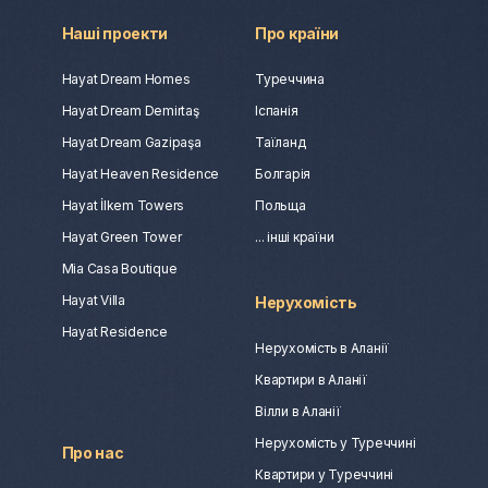
Наші проекти
Про країни
Hayat Dream Homes
Туреччина
Hayat Dream Demirtaş
Іспанія
Hayat Dream Gazipaşa
Таїланд
Hayat Heaven Residence
Болгарія
Hayat İlkem Towers
Польща
Hayat Green Tower
... інші країни
Mia Casa Boutique
Hayat Villa
Нерухомість
Hayat Residence
Нерухомість в Аланії
Квартири в Аланії
Вілли в Аланії
Нерухомість у Туреччині
Про нас
Квартири у Туреччині