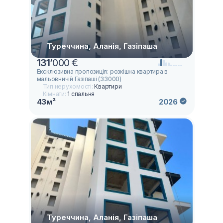
Туреччина, Аланія, Газіпаша
131
’
000 €
Ексклюзивна пропозиція: розкішна квартира в
мальовничій Газіпаші (33000)
Тип нерухомості:
Квартири
Кімнати:
1 спальня
43м²
2026
Туреччина, Аланія, Газіпаша