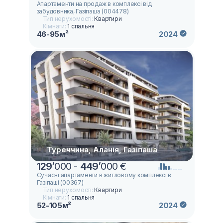
Апартаменти на продаж в комплексі від
забудовника, Газіпаша (004478)
Тип нерухомості:
Квартири
Кімнати:
1 спальня
46-95м²
2024
Туреччина, Аланія, Газіпаша
129
’
000 -
449
’
000 €
Сучасні апартаменти в житловому комплексі в
Газіпаші (00367)
Тип нерухомості:
Квартири
Кімнати:
1 спальня
52-105м²
2024