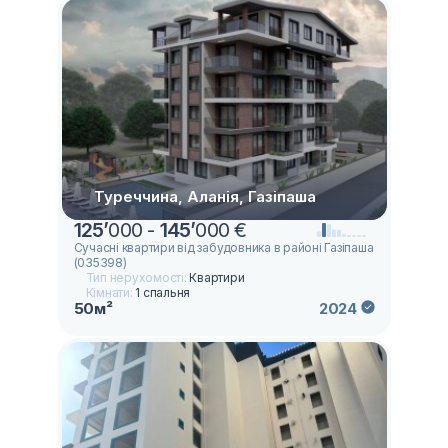
Туреччина, Аланія, Газіпаша
125
’
000 -
145
’
000 €
Сучасні квартири від забудовника в районі Газіпаша
(035398)
Тип нерухомості:
Квартири
Кімнати:
1 спальня
50м²
2024