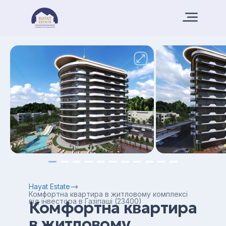
Hayat Estate
Комфортна квартира в житловому комплексі
від інвестора в Газіпаші (23400)
Комфортна квартира
в житловому