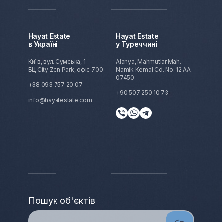
Hayat Estate
Hayat Estate
в Україні
у Туреччині
Київ, вул. Сумська, 1
Alanya, Mahmutlar Mah.
БЦ City Zen Park, офіс 700
Namik Kemal Cd. No: 12 AA
07450
+38 093 757 20 07
+90 507 250 10 73
info@hayatestate.com
Пошук об'єктів