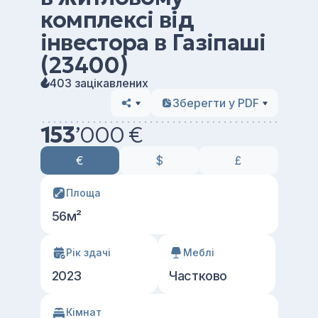
комплексі від
інвестора в Газіпаші
(23400)
403 зацікавлених
Зберегти у PDF
153
’
000 €
€
$
£
Площа
56м²
Рік здачі
Меблі
2023
Частково
Кімнат