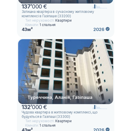
137
’
000 €
Затишна квартира в сучасному житловому
комплексі в Газіпаше (33200)
Тип нерухомості:
Квартири
Кімнати:
1 спальня
43м²
2026
Туреччина, Аланія, Газіпаша
132
’
000 €
Чудова квартира в житловому комплексі, що
будується в Газіпашi (33300)
Тип нерухомості:
Квартири
Кімнати:
1 спальня
43м²
2026