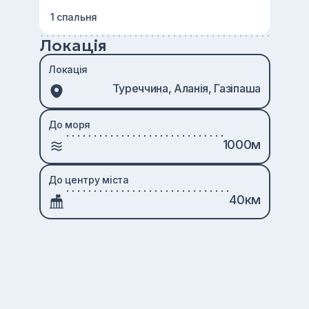
1 спальня
Локація
Локація
Туреччина, Аланія, Газіпаша
До моря
1000м
До центру міста
40км