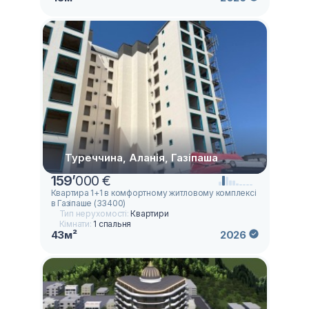
Туреччина, Аланія, Газіпаша
159
’
000 €
Квартира 1+1 в комфортному житловому комплексі
в Газіпаше (33400)
Тип нерухомості:
Квартири
Кімнати:
1 спальня
43м²
2026