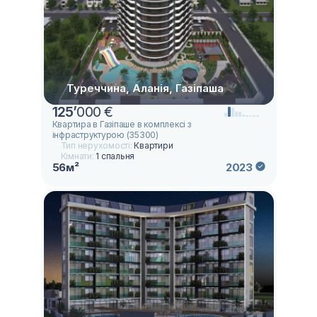
Туреччина, Аланія, Газіпаша
125
’
000 €
Квартира в Газіпаше в комплексі з
інфраструктурою (35300)
Тип нерухомості:
Квартири
Кімнати:
1 спальня
56м²
2023