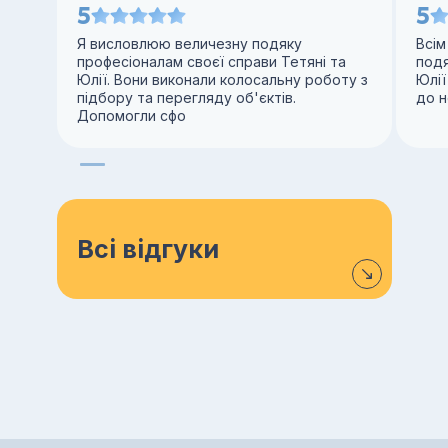
5
5
Я висловлюю величезну подяку
Всім
професіоналам своєї справи Тетяні та
под
Юлії. Вони виконали колосальну роботу з
Юлії
підбору та перегляду об'єктів.
до н
Допомогли сфо
Всі відгуки