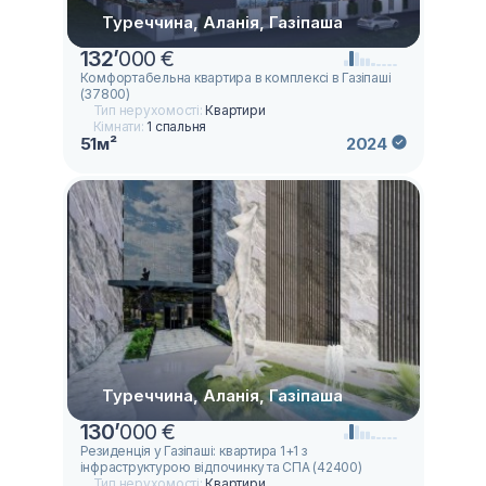
Туреччина, Аланія, Газіпаша
132
’
000 €
Комфортабельна квартира в комплексі в Газіпаші
(37800)
Тип нерухомості:
Квартири
Кімнати:
1 спальня
51м²
2024
Туреччина, Аланія, Газіпаша
130
’
000 €
Резиденція у Газіпаші: квартира 1+1 з
інфраструктурою відпочинку та СПА (42400)
Тип нерухомості:
Квартири