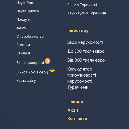
Hayat Rent
Вілли у Туреччині
Hayat Service
Таунхауси у Туреччині
Послуги
1
Івенти
Інвестору
Співробітництво
Види нерухомості
Агентам
До 300 тисяч євро
Вакансії
Від 300 тисяч евро
Bitcoin accepted
Калькулятор
З Україною в серці
прибутковості
Карта сайту
нерухомості
Туреччини
Новини
Акції
Контакти