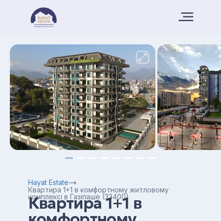
Hayat Estate
Квартира 1+1 в комфортному житловому
комплексі в Газіпаше (33400)
Квартира 1+1 в
комфортному