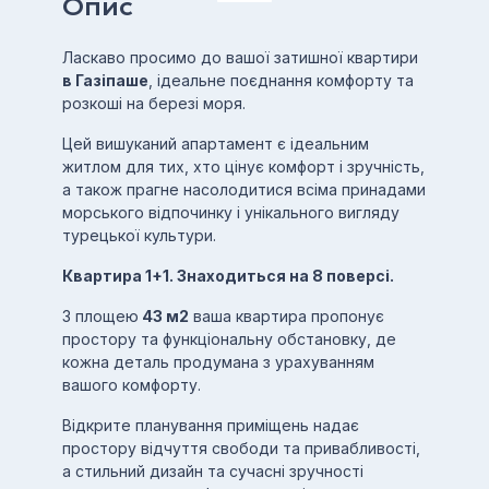
Опис
Ласкаво просимо до вашої затишної квартири
в Газіпаше
, ідеальне поєднання комфорту та
розкоші на березі моря.
Цей вишуканий апартамент є ідеальним
житлом для тих, хто цінує комфорт і зручність,
а також прагне насолодитися всіма принадами
морського відпочинку і унікального вигляду
турецької культури.
Квартира 1+1. Знаходиться на 8 поверсі.
З площею
43 м2
ваша квартира пропонує
простору та функціональну обстановку, де
кожна деталь продумана з урахуванням
вашого комфорту.
Відкрите планування приміщень надає
простору відчуття свободи та привабливості,
а стильний дизайн та сучасні зручності