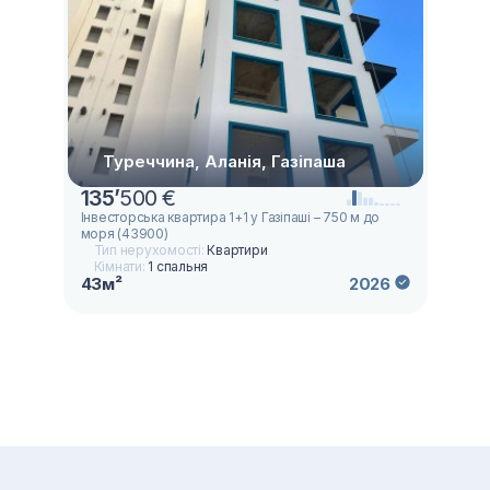
Туреччина, Аланія, Газіпаша
135
’
500 €
Інвесторська квартира 1+1 у Газіпаші – 750 м до
моря (43900)
Тип нерухомості:
Квартири
Кімнати:
1 спальня
43м²
2026