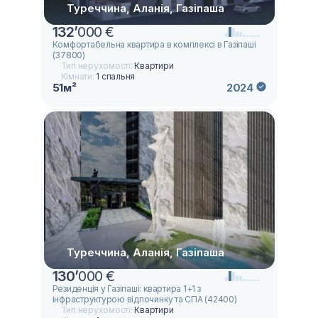
Туреччина, Аланія, Газіпаша
132
’
000 €
Комфортабельна квартира в комплексі в Газіпаші
(37800)
Тип нерухомості:
Квартири
Кімнати:
1 спальня
51м²
2024
Туреччина, Аланія, Газіпаша
130
’
000 €
Резиденція у Газіпаші: квартира 1+1 з
інфраструктурою відпочинку та СПА (42400)
Тип нерухомості:
Квартири