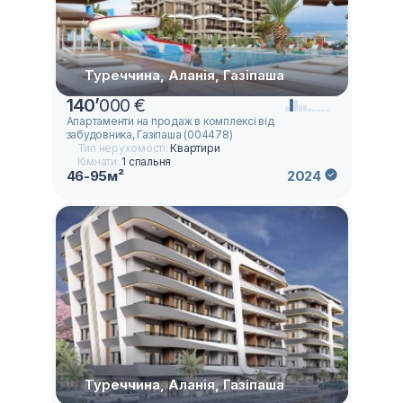
Туреччина, Аланія, Газіпаша
140
’
000 €
Апартаменти на продаж в комплексі від
забудовника, Газіпаша (004478)
Тип нерухомості:
Квартири
Кімнати:
1 спальня
46-95м²
2024
Туреччина, Аланія, Газіпаша