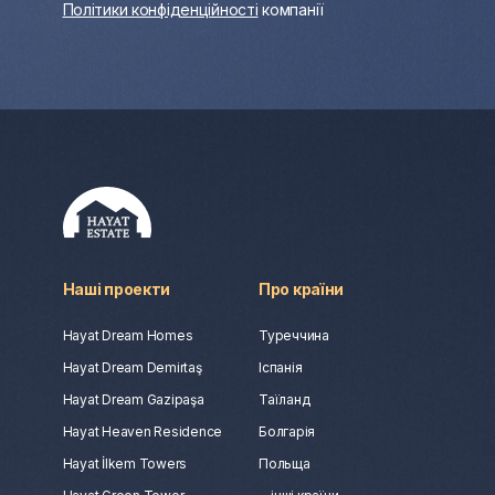
Політики конфіденційності
компанії
Наші проекти
Про країни
Hayat Dream Homes
Туреччина
Hayat Dream Demirtaş
Іспанія
Hayat Dream Gazipaşa
Таїланд
Hayat Heaven Residence
Болгарія
Hayat İlkem Towers
Польща