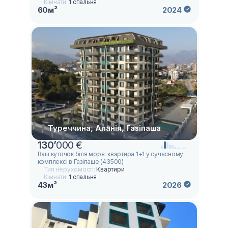
Кімнати:
1 спальня
60м²
2024
Туреччина, Аланія, Газіпаша
130
’
000 €
Ваш куточок біля моря: квартира 1+1 у сучасному
комплексі в Газіпаше (43500)
Тип нерухомості:
Квартири
Кімнати:
1 спальня
43м²
2026