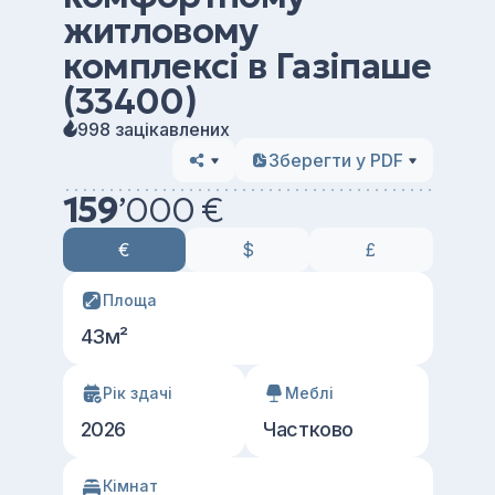
житловому
комплексі в Газіпаше
(33400)
998 зацікавлених
Зберегти у PDF
159
’
000 €
€
$
£
Площа
43м²
Рік здачі
Меблі
2026
Частково
Кімнат