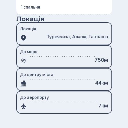
1 спальня
Локація
Локація
Туреччина, Аланія, Газіпаша
До моря
750м
До центру міста
44км
До аеропорту
7км