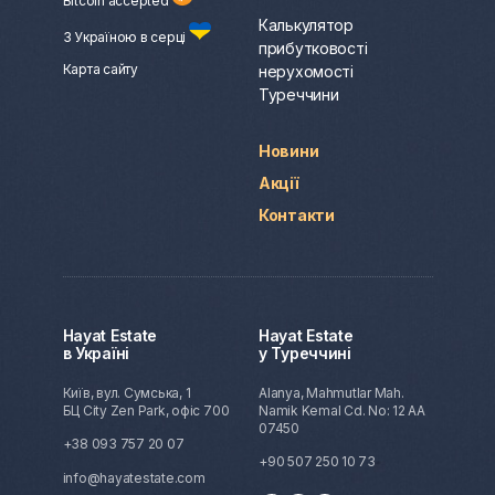
Bitcoin accepted
Калькулятор
З Україною в серці
прибутковості
Карта сайту
нерухомості
Туреччини
Новини
Акції
Контакти
Hayat Estate
Hayat Estate
в Україні
у Туреччині
Київ, вул. Сумська, 1
Alanya, Mahmutlar Mah.
БЦ City Zen Park, офіс 700
Namik Kemal Cd. No: 12 AA
07450
+38 093 757 20 07
+90 507 250 10 73
info@hayatestate.com