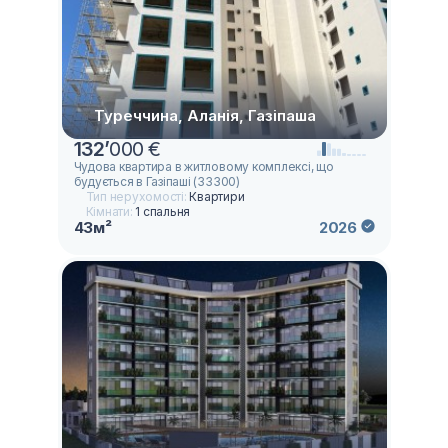
Туреччина, Аланія, Газіпаша
132
’
000 €
Чудова квартира в житловому комплексі, що
будується в Газіпашi (33300)
Тип нерухомості:
Квартири
Кімнати:
1 спальня
43м²
2026