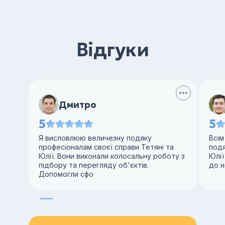
Відгуки
Дмитро
5
5
Я висловлюю величезну подяку
Всім
професіоналам своєї справи Тетяні та
под
Юлії. Вони виконали колосальну роботу з
Юлії
підбору та перегляду об'єктів.
до н
Допомогли сфо