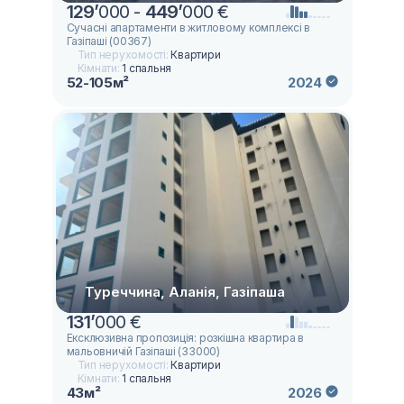
129
’
000 -
449
’
000 €
Сучасні апартаменти в житловому комплексі в
Газіпаші (00367)
Тип нерухомості:
Квартири
Кімнати:
1 спальня
52-105м²
2024
Туреччина, Аланія, Газіпаша
131
’
000 €
Ексклюзивна пропозиція: розкішна квартира в
мальовничій Газіпаші (33000)
Тип нерухомості:
Квартири
Кімнати:
1 спальня
43м²
2026