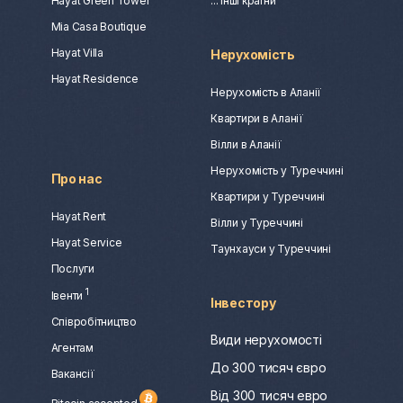
Hayat Green Tower
... інші країни
Mia Casa Boutique
Hayat Villa
Нерухомість
Hayat Residence
Нерухомість в Аланії
Квартири в Аланії
Вілли в Аланії
Нерухомість у Туреччині
Про нас
Квартири у Туреччині
Hayat Rent
Вілли у Туреччині
Hayat Service
Таунхауси у Туреччині
Послуги
1
Івенти
Інвестору
Співробітництво
Види нерухомості
Агентам
До 300 тисяч євро
Вакансії
Від 300 тисяч евро