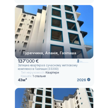
Туреччина, Аланія, Газіпаша
137
’
000 €
Затишна квартира в сучасному житловому
комплексі в Газіпаше (33200)
Тип нерухомості:
Квартири
Кімнати:
1 спальня
43м²
2026