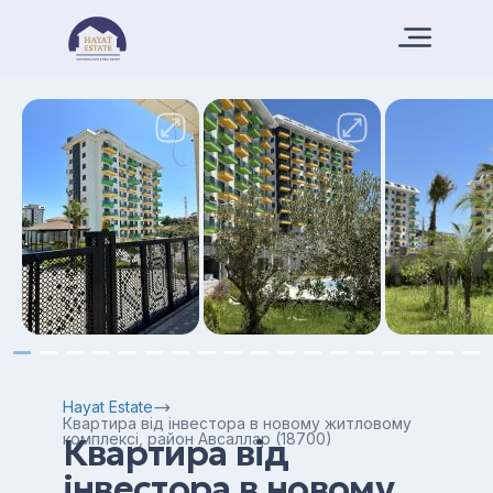
Hayat Estate
Квартира від інвестора в новому житловому
комплексі, район Авсаллар (18700)
Квартира від
інвестора в новому