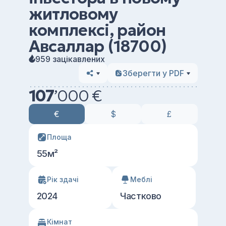
житловому
комплексі, район
Авсаллар (18700)
959 зацікавлених
Зберегти у PDF
107
’
000 €
€
$
£
Площа
55м²
Рік здачі
Меблі
2024
Частково
Кімнат