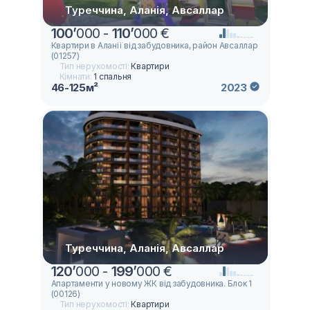
Туреччина, Аланія, Авсаллар
100
’
000 -
110
’
000 €
Квартири в Аланії вiд забудовника, район Авсаллар
(01257)
Тип нерухомості:
Квартири
Кімнати:
1 спальня
46-125м²
2023
Туреччина, Аланія, Авсаллар
120
’
000 -
199
’
000 €
Апартаменти у новому ЖК від забудовника. Блок 1
(00126)
Тип нерухомості:
Квартири