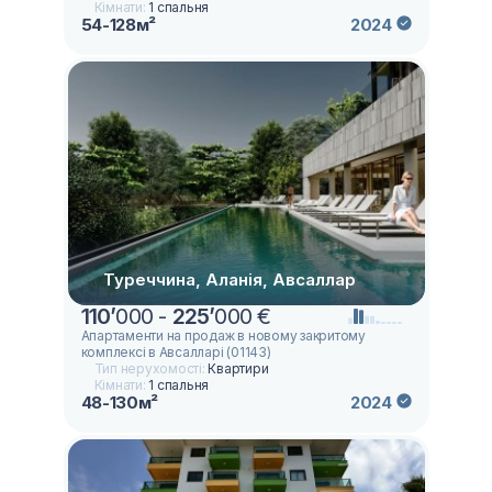
Кімнати:
1 спальня
54-128м²
2024
Туреччина, Аланія, Авсаллар
110
’
000 -
225
’
000 €
Апартаменти на продаж в новому закритому
комплексі в Авсалларі (01143)
Тип нерухомості:
Квартири
Кімнати:
1 спальня
48-130м²
2024