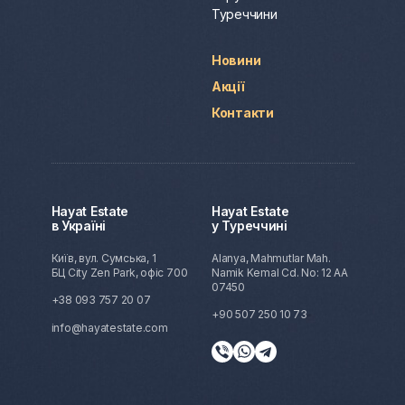
Туреччини
Новини
Акції
Контакти
Hayat Estate
Hayat Estate
в Україні
у Туреччині
Київ, вул. Сумська, 1
Alanya, Mahmutlar Mah.
БЦ City Zen Park, офіс 700
Namik Kemal Cd. No: 12 AA
07450
+38 093 757 20 07
+90 507 250 10 73
info@hayatestate.com