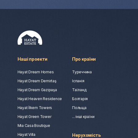
Наші проекти
Про країни
Hayat Dream Homes
Туреччина
Hayat Dream Demirtaş
Іспанія
Hayat Dream Gazipaşa
Таїланд
Hayat Heaven Residence
Болгарія
Hayat İlkem Towers
Польща
Hayat Green Tower
... інші країни
Mia Casa Boutique
Hayat Villa
Нерухомість