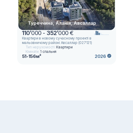
Туреччина, Аланія, Авсаллар
110
’
000 -
352
’
000 €
Квартири в новому сучасному проекті в
мальовничому районі Авсаллар (027121)
Тип нерухомості:
Квартири
Кімнати:
1 спальня
51-156м²
2026