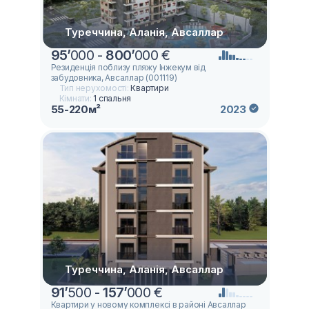
Туреччина, Аланія, Авсаллар
95
’
000 -
800
’
000 €
Резиденція поблизу пляжу Інжекум від
забудовника, Авсаллар (001119)
Тип нерухомості:
Квартири
Кімнати:
1 спальня
55-220м²
2023
Туреччина, Аланія, Авсаллар
91
’
500 -
157
’
000 €
Квартири у новому комплексі в районі Авсаллар