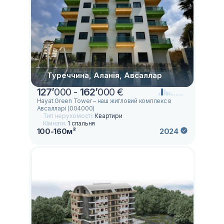
Туреччина, Аланія, Авсаллар
127
’
000 -
162
’
000 €
Hayat Green Tower – наш житловий комплекс в
Авсалларі (004000)
Тип нерухомості:
Квартири
Кімнати:
1 спальня
100-160м²
2024