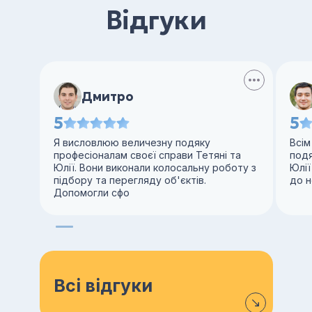
Відгуки
Дмитро
5
5
Я висловлюю величезну подяку
Всім
професіоналам своєї справи Тетяні та
под
Юлії. Вони виконали колосальну роботу з
Юлії
підбору та перегляду об'єктів.
до н
Допомогли сфо
Всі відгуки