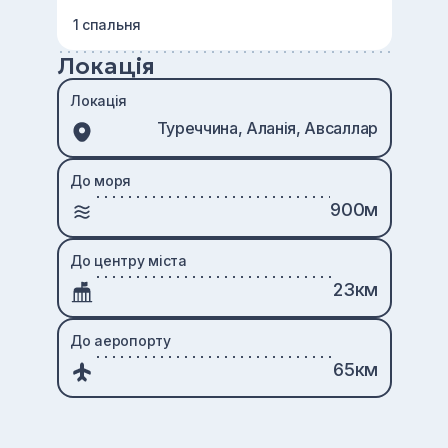
1 спальня
Локація
Локація
Туреччина, Аланія, Авсаллар
До моря
900м
До центру міста
23км
До аеропорту
65км