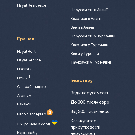
Hayat Residence
Нерухомість в Аланії
Квартири в Аланії
Вілли в Аланії
Нерухомість у Туреччині
Про нас
Квартири у Туреччині
Hayat Rent
Вілли у Туреччині
Hayat Service
Таунхауси у Туреччині
Послуги
1
Івенти
Інвестору
Співробітництво
Види нерухомості
Агентам
До 300 тисяч євро
Вакансії
Від 300 тисяч евро
Bitcoin accepted
Калькулятор
З Україною в серці
прибутковості
Карта сайту
нерухомості