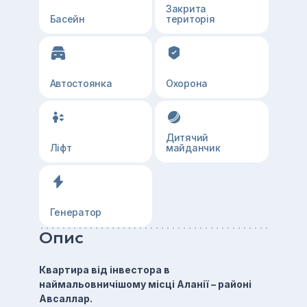
Закрита
Басейн
територія
Автостоянка
Охорона
Дитячий
Ліфт
майданчик
Генератор
Опис
Квартира від інвестора в
наймальовничішому місці Аланії – районі
Авсаллар.