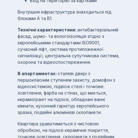
Вхід на територію за картками
Внутрішня інфраструктура знаходиться під
блоками А та В1.
Технічні характеристики:
антибактеріальний
фасад, шумо- та вологоізоляція згідно з
європейськими стандартами ISO9001,
сучасний ліфт, система протипожежної
сигналізації, центральна супутникова система,
охорона та відеоспостереження.
В апартаментах:
сталеві двері з
першокласним ступенем захисту, домофон з
відеосистемою, підвісні стелі і точкове
освітлення, фарба на стінах, що миється,
керамограніт на підлозі, обладнані ванні
кімнати, кухонний гарнітур європейського
зразка, подвійні алюмінієві склопакети.
Квартира здаватиметься з чистовою
обробкою, на підлозі керамічне покриття,
точкове освітлення, склопакети з подвійним