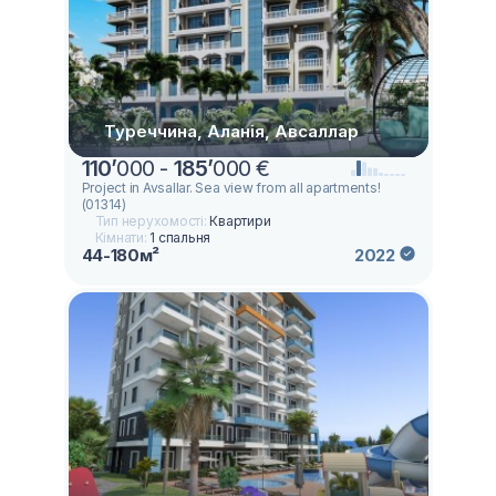
Туреччина, Аланія, Авсаллар
110
’
000 -
185
’
000 €
Project in Avsallar. Sea view from all apartments!
(01314)
Тип нерухомості:
Квартири
Кімнати:
1 спальня
44-180м²
2022