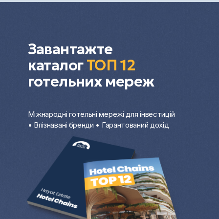
оформлення угоди через довіреність.
Дистанційна купівля нерухомості за кордоном
особливо актуальна для інвесторів і покупців,
які хочуть заощадити час та отримати
Завантажте
професійний супровід на кожному етапі.
каталог
ТОП 12
готельних мереж
Міжнародні готельні мережі для інвестицій
• Впізнавані бренди • Гарантований дохід