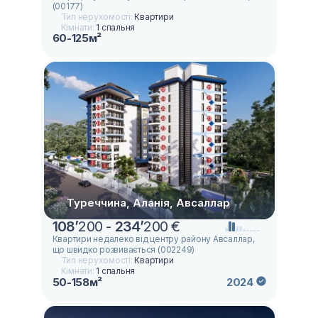
(00177)
Тип нерухомості:
Квартири
Кімнати:
1 спальня
60-125м²
Туреччина, Аланія, Авсаллар
108
’
200 -
234
’
200 €
Квартири недалеко від центру району Авсаллар,
що швидко розвивається (002249)
Тип нерухомості:
Квартири
Кімнати:
1 спальня
50-158м²
2024