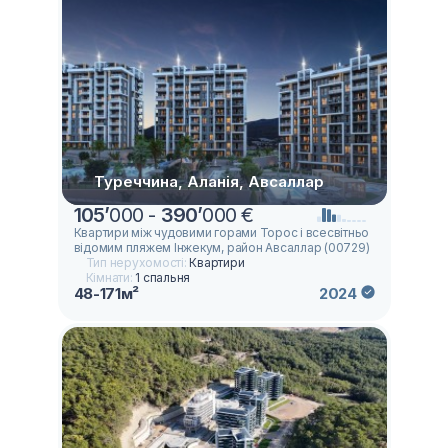
Туреччина, Аланія, Авсаллар
105
’
000 -
390
’
000 €
Квартири між чудовими горами Торос і всесвітньо
відомим пляжем Інжекум, район Авсаллар (00729)
Тип нерухомості:
Квартири
Кімнати:
1 спальня
48-171м²
2024