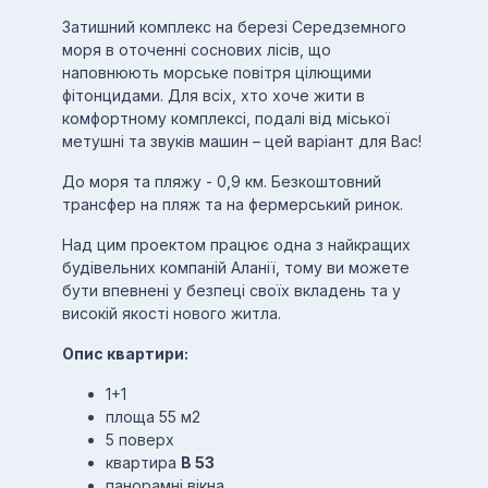
Затишний комплекс на березі Середземного
моря в оточенні соснових лісів, що
наповнюють морське повітря цілющими
фітонцидами. Для всіх, хто хоче жити в
комфортному комплексі, подалі від міської
метушні та звуків машин – цей варіант для Вас!
До моря та пляжу - 0,9 км. Безкоштовний
трансфер на пляж та на фермерський ринок.
Над цим проектом працює одна з найкращих
будівельних компаній Аланії, тому ви можете
бути впевнені у безпеці своїх вкладень та у
високій якості нового житла.
Опис квартири:
1+1
площа 55 м2
5 поверх
квартира
В 53
панорамні вікна