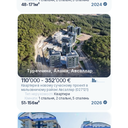
48-171м²
2024
Туреччина, Аланія, Авсаллар
110
’
000 -
352
’
000 €
Квартири в новому сучасному проекті в
мальовничому районі Авсаллар (027121)
Тип нерухомості:
Квартири
Кімнати:
1 спальня, 2 спальні, 5 спалень
51-156м²
2026