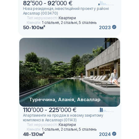
82
’
500 -
92
’
000 €
Нова резиденція, інвестиційний проект у районі
Авсаллар (003470)
Тип нерухомості:
Квартири
Кімнати:
1 спальня, 2 спальні, 5 спалень
50-100м²
2023
Туреччина, Аланія, Авсаллар
110
’
000 -
225
’
000 €
Апартаменти на продаж в новому закритому
комплексі в Авсалларі (01143)
Тип нерухомості:
Квартири
Кімнати:
1 спальня, 2 спальні, 5 спалень
48-130м²
2024