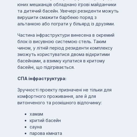
юних мешканців обладнано ігрові майданчики
та дитячий басейн. Увечері резиденти можуть
вирушити смажити барбекю поряд з
альтанкою або пограти у більярд із друзями.
Частина інфраструктури винесена в окремий
блок із висувною системою стель. Таким
чином, у літній період резиденти комплексу
зможуть користуватися двома відкритими
басейнами, а взимку купатися в критому
басейні, що підігрівається.
СПА інфраструктура:
Зручності проекту призначені не тільки для
комфортного проживання, але й для
витонченого та розкішного відпочинку:
хамам
критий басейн
сауна
парова кімната