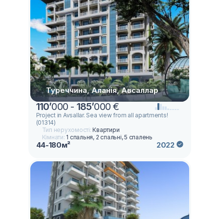
Туреччина, Аланія, Авсаллар
110
’
000 -
185
’
000 €
Project in Avsallar. Sea view from all apartments!
(01314)
Тип нерухомості:
Квартири
Кімнати:
1 спальня, 2 спальні, 5 спалень
44-180м²
2022