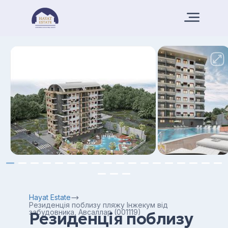
Hayat Estate
Резиденція поблизу пляжу Інжекум від
забудовника, Авсаллар (001119)
Резиденція поблизу