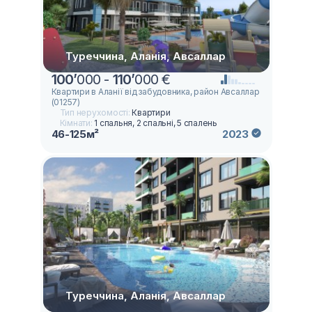
Туреччина, Аланія, Авсаллар
100
’
000 -
110
’
000 €
Квартири в Аланії вiд забудовника, район Авсаллар
(01257)
Тип нерухомості:
Квартири
Кімнати:
1 спальня, 2 спальні, 5 спалень
46-125м²
2023
Туреччина, Аланія, Авсаллар