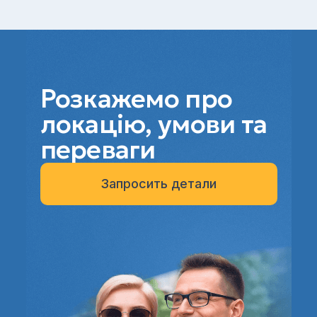
Розкажемо про
локацію, умови та
переваги
Запросить детали