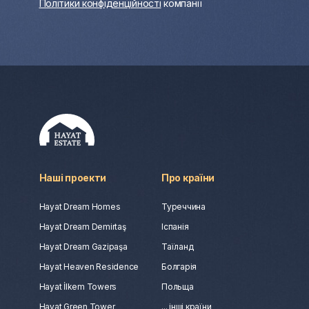
Політики конфіденційності
компанії
Наші проекти
Про країни
Hayat Dream Homes
Туреччина
Hayat Dream Demirtaş
Іспанія
Hayat Dream Gazipaşa
Таїланд
Hayat Heaven Residence
Болгарія
Hayat İlkem Towers
Польща
Hayat Green Tower
... інші країни