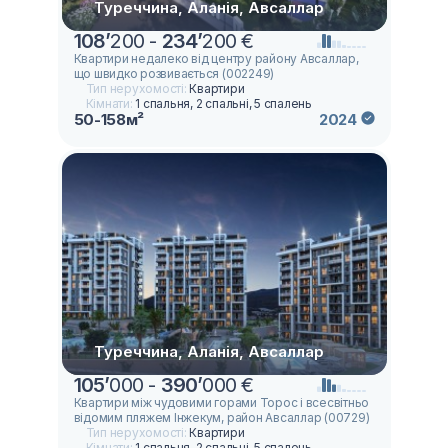
Туреччина, Аланія, Авсаллар
108
’
200 -
234
’
200 €
Квартири недалеко від центру району Авсаллар,
що швидко розвивається (002249)
Тип нерухомості:
Квартири
Кімнати:
1 спальня, 2 спальні, 5 спалень
50-158м²
2024
Туреччина, Аланія, Авсаллар
105
’
000 -
390
’
000 €
Квартири між чудовими горами Торос і всесвітньо
відомим пляжем Інжекум, район Авсаллар (00729)
Тип нерухомості:
Квартири
Кімнати:
1 спальня, 2 спальні, 5 спалень