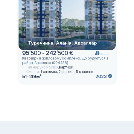
Туреччина, Аланія, Авсаллар
95
’
500 -
242
’
500 €
Квартири в житловому комплексі, що будується в
районі Авсаллар (004438)
Тип нерухомості:
Квартири
Кімнати:
1 спальня, 2 спальні, 5 спалень
51-149м²
2023