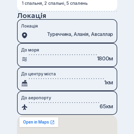
1 спальня, 2 спальні, 5 спалень
Локація
Локація
Туреччина, Аланія, Авсаллар
До моря
1800м
До центру міста
1км
До аеропорту
65км