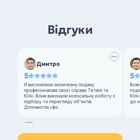
Відгуки
Дмитро
5
5
Я висловлюю величезну подяку
Всім
професіоналам своєї справи Тетяні та
под
Юлії. Вони виконали колосальну роботу з
Юлії
підбору та перегляду об'єктів.
до н
Допомогли сфо