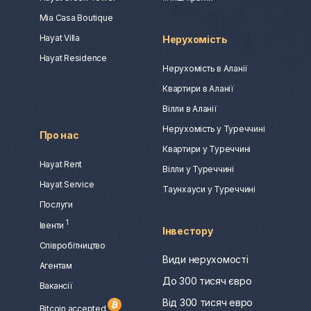
Mia Casa Boutique
Hayat Villa
Нерухомість
Hayat Residence
Нерухомість в Аланії
Квартири в Аланії
Вілли в Аланії
Нерухомість у Туреччині
Про нас
Квартири у Туреччині
Hayat Rent
Вілли у Туреччині
Hayat Service
Таунхауси у Туреччині
Послуги
1
Івенти
Інвестору
Співробітництво
Види нерухомості
Агентам
До 300 тисяч євро
Вакансії
Від 300 тисяч евро
Bitcoin accepted