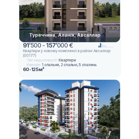
Туреччина, Аланія, Авсаллар
91
’
500 -
157
’
000 €
Квартири у новому комплексі в районі Авсаллар
(00177)
Тип нерухомості:
Квартири
Кімнати:
1 спальня, 2 спальні, 5 спалень
60-125м²