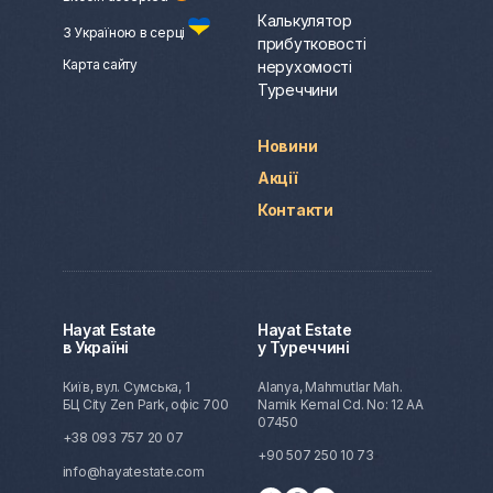
Калькулятор
З Україною в серці
прибутковості
Карта сайту
нерухомості
Туреччини
Новини
Акції
Контакти
Hayat Estate
Hayat Estate
в Україні
у Туреччині
Київ, вул. Сумська, 1
Alanya, Mahmutlar Mah.
БЦ City Zen Park, офіс 700
Namik Kemal Cd. No: 12 AA
07450
+38 093 757 20 07
+90 507 250 10 73
info@hayatestate.com