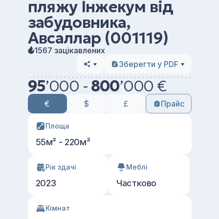
пляжу Інжекум від
забудовника,
Авсаллар (001119)
1567 зацікавлених
Зберегти у PDF
95
’
000 -
800
’
000 €
€
$
£
Прайс
Площа
55м² - 220м²
Рік здачі
Меблі
2023
Частково
Кімнат