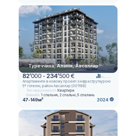
Туреччина, Аланія, Авсаллар
82
’
000 -
234
’
500 €
Апартаменти в новому проекті з інфраструткурою
5* готелю, район Авсаллар (001188)
Тип нерухомості:
Квартири
Кімнати:
1 спальня, 2 спальні, 5 спалень
47-149м²
2024