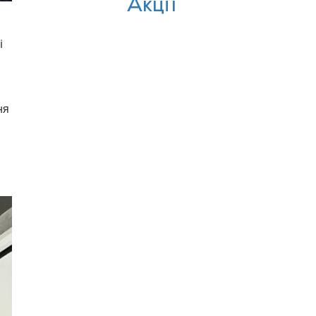
Акції
і
ня