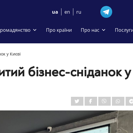
ua
en
ru
громадянство
Про країни
Про нас
Послуг
ок у Києві
тий бізнес-сніданок у