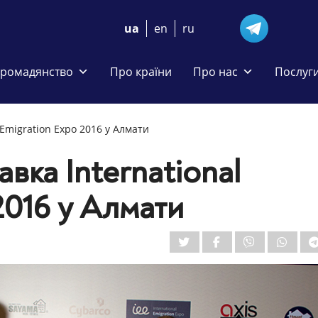
ua
en
ru
громадянство
Про країни
Про нас
Послуг
Emigration Expo 2016 у Алмати
вка International
2016 у Алмати