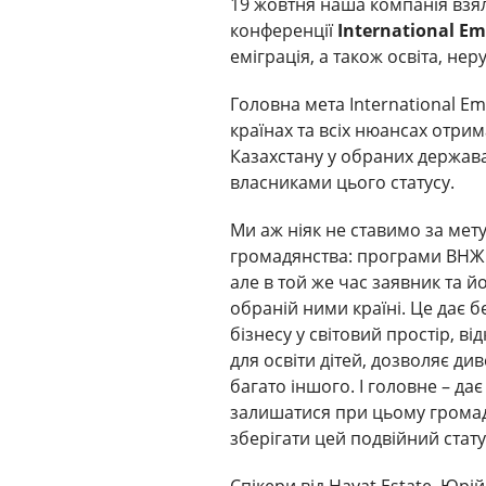
19 жовтня наша компанія взял
конференції
International Em
еміграція, а також освіта, нер
Головна мета International Em
країнах та всіх нюансах отри
Казахстану у обраних держава
власниками цього статусу.
Ми аж ніяк не ставимо за мет
громадянства: програми ВНЖ 
але в той же час заявник та й
обраній ними країні. Це дає бе
бізнесу у світовий простір, в
для освіти дітей, дозволяє ди
багато іншого. І головне – да
залишатися при цьому громад
зберігати цей подвійний стат
Спікери від Hayat Estate, Юрі