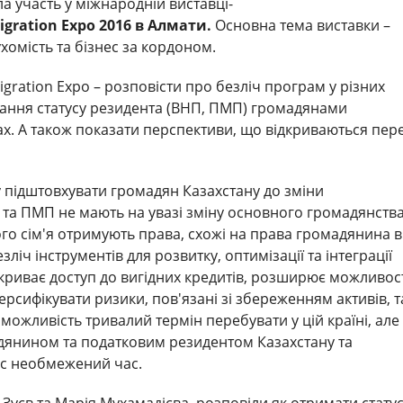
а участь у міжнародній виставці-
igration Expo 2016 в Алмати.
Основна тема виставки –
ухомість та бізнес за кордоном.
igration Expo – розповісти про безліч програм у різних
мання статусу резидента (ВНП, ПМП) громадянами
х. А також показати перспективи, що відкриваються пер
у підштовхувати громадян Казахстану до зміни
та ПМП не мають на увазі зміну основного громадянства
ого сім'я отримують права, схожі на права громадянина в
зліч інструментів для розвитку, оптимізації та інтеграції
ідкриває доступ до вигідних кредитів, розширює можливос
версифікувати ризики, пов'язані зі збереженням активів, т
є можливість тривалий термін перебувати у цій країні, але
янином та податковим резидентом Казахстану та
ус необмежений час.
й Зуєв та Марія Мухамадієва, розповіли як отримати стату