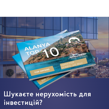
серпня 2026
64 000 € - 635 000 €
Шукаєте нерухомість для
інвестицій?