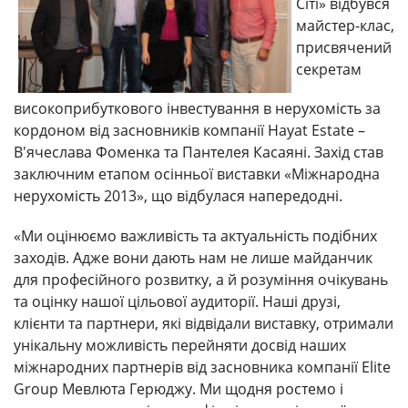
Сіті» відбувся
майстер-клас,
присвячений
секретам
високоприбуткового інвестування в нерухомість за
кордоном від засновників компанії Hayat Estate –
В'ячеслава Фоменка та Пантелея Касаяні. Захід став
заключним етапом осінньої виставки «Міжнародна
нерухомість 2013», що відбулася напередодні.
«Ми оцінюємо важливість та актуальність подібних
заходів. Адже вони дають нам не лише майданчик
для професійного розвитку, а й розуміння очікувань
та оцінку нашої цільової аудиторії. Наші друзі,
клієнти та партнери, які відвідали виставку, отримали
унікальну можливість перейняти досвід наших
міжнародних партнерів від засновника компанії Elite
Group Мевлюта Герюджу. Ми щодня ростемо і