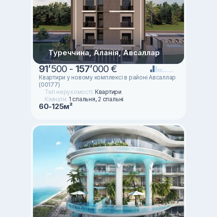
Туреччина, Аланія, Авсаллар
91
’
500 -
157
’
000 €
Квартири у новому комплексі в районі Авсаллар
(00177)
Тип нерухомості:
Квартири
Кімнати:
1 спальня, 2 спальні
60-125м²