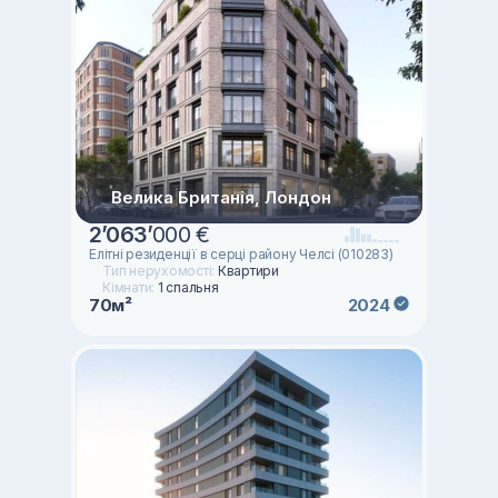
Велика Британія, Лондон
2
’
063
’
000 €
Елітні резиденції в серці району Челсі (010283)
Тип нерухомості:
Квартири
Кімнати:
1 спальня
70м²
2024