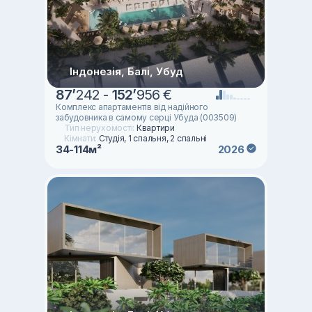
Індонезія, Балі, Убуд
87
’
242 -
152
’
956 €
Комплекс апартаментів від надійного
забудовника в самому серці Убуда (003509)
Тип нерухомості:
Квартири
Кімнати:
Студія, 1 спальня, 2 спальні
34-114м²
2026