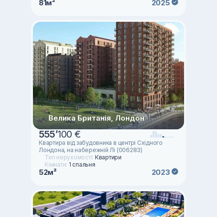
81м²
2025
Велика Британія, Лондон
555
’
100 €
Квартира від забудовника в центрі Східного
Лондона, на набережній Лі (006283)
Тип нерухомості:
Квартири
Кімнати:
1 спальня
52м²
2023