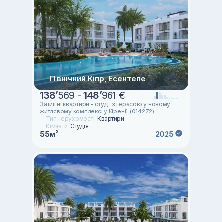
Північний Кіпр, Есентепе
138
’
569 -
148
’
961 €
Затишні квартири - студії з терасою у новому
житловому комплексі у Кіренії (014272)
Тип нерухомості:
Квартири
Кімнати:
Студія
55м²
2025