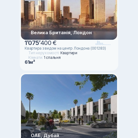
Велика Британія, Лондон
1
’
075
’
400 €
Квартира з видом на центр Лондона (001283)
Тип нерухомості:
Квартири
Кімнати:
1 спальня
61м²
ОАЕ, Дубай