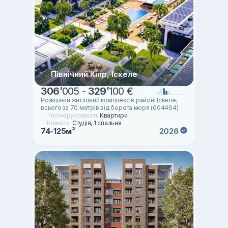
Північний Кіпр, Іскеле
306
’
005 -
329
’
100 €
Розкішний житловий комплекс в районі Іскеле,
всього за 70 метрів від берега моря (004494)
Тип нерухомості:
Квартири
Кімнати:
Студія, 1 спальня
74-125м²
2026