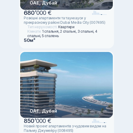
ОАЕ, Дубай
680
’
000 €
Розкішні апартаменти та таунхауси у
прекрасному районі Dubai Media City (007495)
Тип нерухомості:
Квартири
Кімнати:
1 спальня, 2 спальні, 3 спальні, 4
спальні, 5 спалень
50м²
ОАЕ, Дубай
850
’
000 €
Новий проект апартаментів з чудовим видом на
Пальму Джумейру (008495)