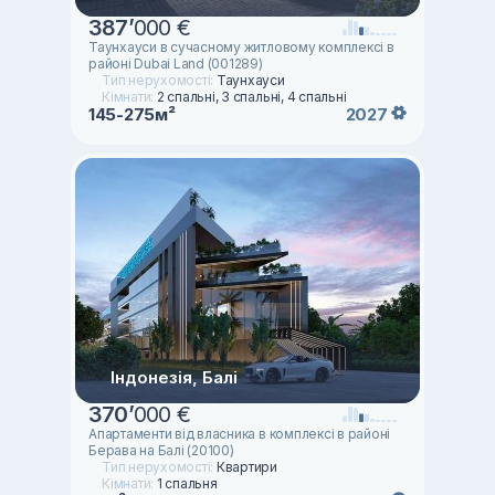
387
’
000 €
Таунхауси в сучасному житловому комплексі в
районі Dubai Land (001289)
Тип нерухомості:
Таунхауси
Кімнати:
2 спальні, 3 спальні, 4 спальні
145-275м²
2027
Індонезія, Балі
370
’
000 €
Апартаменти від власника в комплексі в районі
Берава на Балі (20100)
Тип нерухомості:
Квартири
Кімнати:
1 спальня