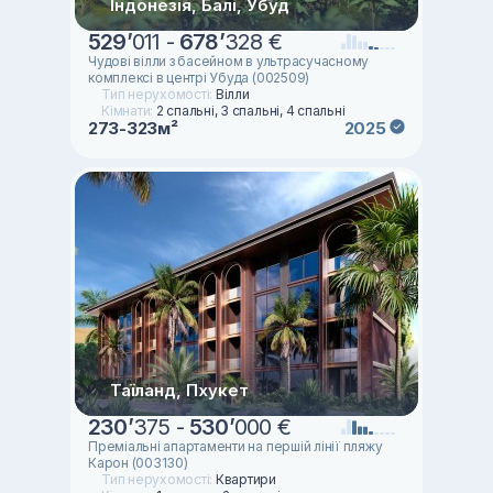
Індонезія, Балі, Убуд
529
’
011 -
678
’
328 €
Чудові вілли з басейном в ультрасучасному
комплексі в центрі Убуда (002509)
Тип нерухомості:
Вілли
Кімнати:
2 спальні, 3 спальні, 4 спальні
273-323м²
2025
Таїланд, Пхукет
230
’
375 -
530
’
000 €
Преміальні апартаменти на першій лінії пляжу
Карон (003130)
Тип нерухомості:
Квартири