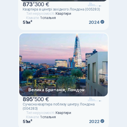
873
’
300 €
Квартира в центрі західного Лондона (005283)
Тип нерухомості:
Квартири
Кімнати:
1 спальня
51м²
2024
Велика Британія, Лондон
895
’
500 €
Сучасна квартира поблизу центру Лондона
(004283)
Тип нерухомості:
Квартири
Кімнати:
1 спальня
51м²
2022