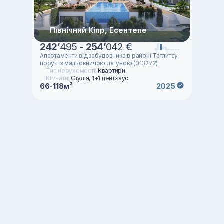
Північний Кіпр, Есентепе
242
’
495 -
254
’
042 €
Апартаменти від забудовника в районі Татлитсу
поруч із мальовничою лагуною (013272)
Тип нерухомості:
Квартири
Кімнати:
Студія, 1+1 пентхаус
66-118м²
2025