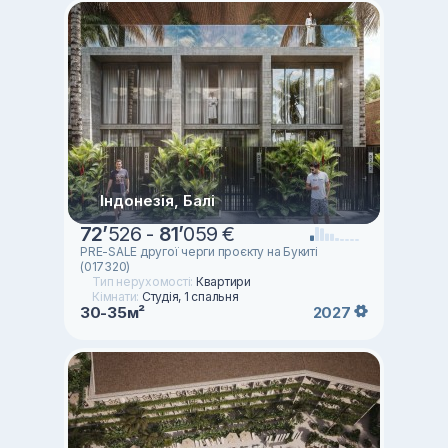
Індонезія, Балі
72
’
526 -
81
’
059 €
PRE-SALE другої черги проєкту на Букиті
(017320)
Тип нерухомості:
Квартири
Кімнати:
Студія, 1 спальня
30-35м²
2027