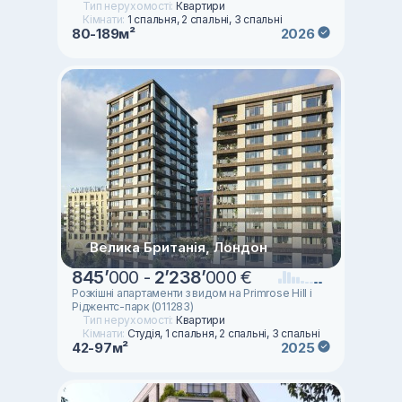
Тип нерухомості:
Квартири
Кімнати:
1 спальня, 2 спальні, 3 спальні
80-189м²
2026
Велика Британія, Лондон
845
’
000 -
2
’
238
’
000 €
Розкішні апартаменти з видом на Primrose Hill і
Ріджентс-парк (011283)
Тип нерухомості:
Квартири
Кімнати:
Студія, 1 спальня, 2 спальні, 3 спальні
42-97м²
2025