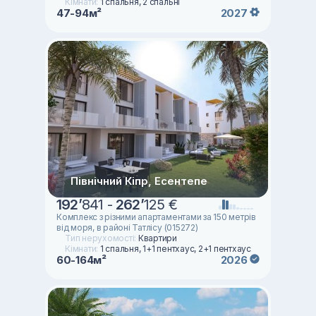
Кімнати:
1 спальня, 2 спальні
47-94м²
2027
Північний Кіпр, Есентепе
192
’
841 -
262
’
125 €
Комплекс з різними апартаментами за 150 метрів
від моря, в районі Татлісу (015272)
Тип нерухомості:
Квартири
Кімнати:
1 спальня, 1+1 пентхаус, 2+1 пентхаус
60-164м²
2026