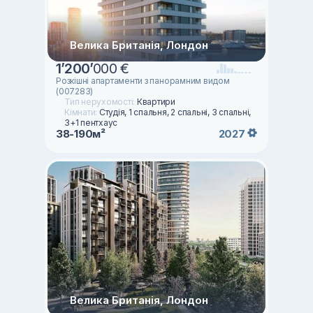
Велика Британія, Лондон
1
’
200
’
000 €
Розкішні апартаменти з панорамним видом
(007283)
Тип нерухомості:
Квартири
Кімнати:
Студія, 1 спальня, 2 спальні, 3 спальні,
3+1 пентхаус
38-190м²
2027
Велика Британія, Лондон