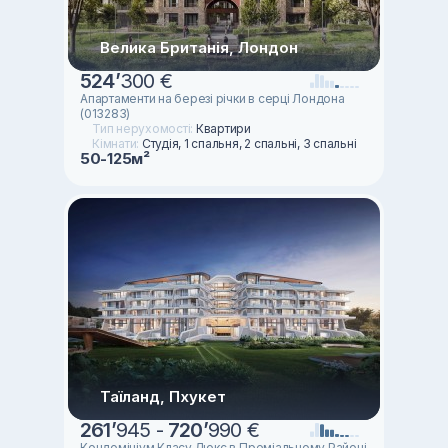
Велика Британія, Лондон
524
’
300 €
Апартаменти на березі річки в серці Лондона
(013283)
Тип нерухомості:
Квартири
Кімнати:
Студія, 1 спальня, 2 спальні, 3 спальні
50-125м²
Таїланд, Пхукет
261
’
945 -
720
’
990 €
Кондомініум Класу Люкс в Преміальному Районі