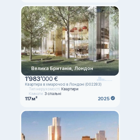
Велика Британія, Лондон
1
’
983
’
000 €
Квартира в хмарочосі в Лондоні (002283)
Тип нерухомості:
Квартири
Кімнати:
3 спальні
117м²
2025