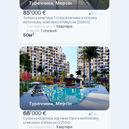
Туреччина, Мерсін
85
’
000 €
Затишна квартира 1+1 від власника в новому
житловому комплексі в Мерсіні (26800)
Тип нерухомості:
Квартири
Кімнати:
1 спальня
50м²
Туреччина, Мерсін
68
’
000 €
Сучасна квартира від інвестора в житловому
комплексі в Мерсіні (27000)
Тип нерухомості:
Квартири