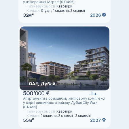
у набережної Марасі (013495)
Тип нерухомості:
Квартири
Кімнати:
Студія, 1 спальня, 2 спальні
32м²
2026
ОАЕ, Дубай
500
’
000 €
Апартаменти в розкішному житловому комплексі
у серці динамічного району Дубая City Walk
(012495)
Тип нерухомості:
Квартири
Кімнати:
1 спальня, 2 спальні, 3 спальні
55м²
2027