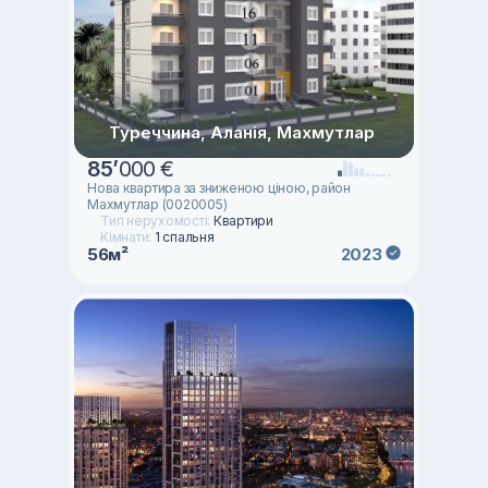
Туреччина, Аланія, Махмутлар
85
’
000 €
Нова квартира за зниженою ціною, район
Махмутлар (0020005)
Тип нерухомості:
Квартири
Кімнати:
1 спальня
56м²
2023