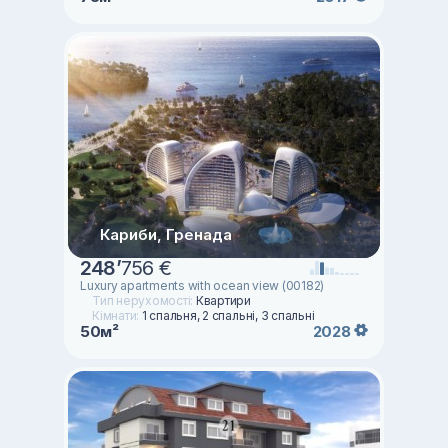
Кариби, Гренада
248
’
756 €
Luxury apartments with ocean view (00182)
Тип нерухомості:
Квартири
Кімнати:
1 спальня, 2 спальні, 3 спальні
50м²
2028