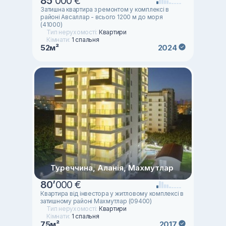
85
’
000 €
Затишна квартира з ремонтом у комплексі в
районі Авсаллар - всього 1200 м до моря
(41000)
Тип нерухомості:
Квартири
Кімнати:
1 спальня
52м²
2024
Туреччина, Аланія, Махмутлар
80
’
000 €
Квартира від інвестора у житловому комплексі в
затишному районі Махмутлар (09400)
Тип нерухомості:
Квартири
Кімнати:
1 спальня
75м²
2017