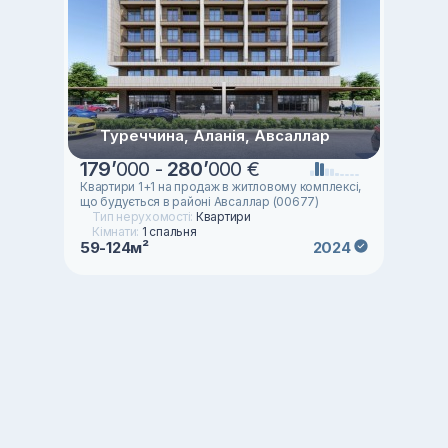
Туреччина, Аланія, Авсаллар
179
’
000 -
280
’
000 €
Квартири 1+1 на продаж в житловому комплексі,
що будується в районі Авсаллар (00677)
Тип нерухомості:
Квартири
Кімнати:
1 спальня
59-124м²
2024