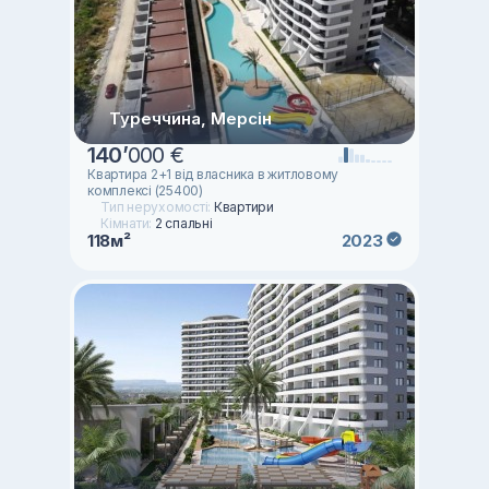
Туреччина, Мерсін
140
’
000 €
Квартира 2+1 від власника в житловому
комплексі (25400)
Тип нерухомості:
Квартири
Кімнати:
2 спальні
118м²
2023