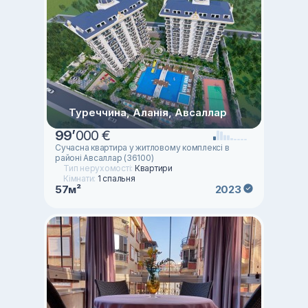
Туреччина, Аланія, Авсаллар
99
’
000 €
Сучасна квартира у житловому комплексі в
районі Авсаллар (36100)
Тип нерухомості:
Квартири
Кімнати:
1 спальня
57м²
2023