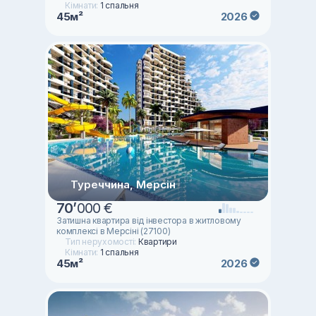
Кімнати:
1 спальня
45м²
2026
Туреччина, Мерсін
70
’
000 €
Затишна квартира від інвестора в житловому
комплексі в Мерсіні (27100)
Тип нерухомості:
Квартири
Кімнати:
1 спальня
45м²
2026