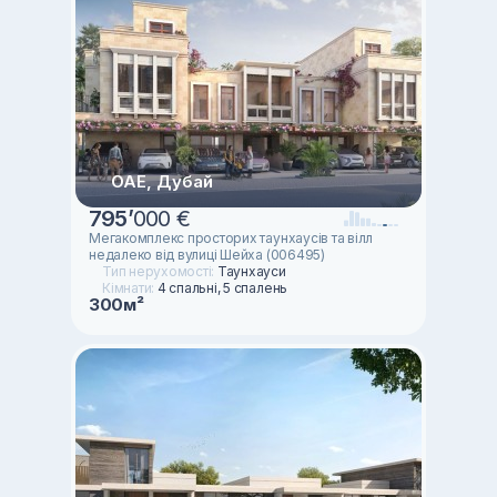
ОАЕ, Дубай
795
’
000 €
Мегакомплекс просторих таунхаусів та вілл
недалеко від вулиці Шейха (006495)
Тип нерухомості:
Таунхауси
Кімнати:
4 спальні, 5 спалень
300м²