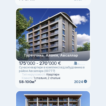
Туреччина, Аланія, Авсаллар
175
’
000 -
270
’
000 €
Сучасні квартири в комплексі від забудовника в
районі Авсаллара (00777)
Тип нерухомості:
Квартири
Кімнати:
1 спальня, 2 спальні
58-100м²
2024