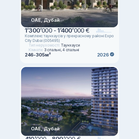
ОАЕ, Дубай
1
’
300
’
000 -
1
’
400
’
000 €
Комплекс таунхаусів у прекрасному районі Expo
City Dubai (005495)
Тип нерухомості:
Таунхауси
Кімнати:
3 спальні, 4 спальні
246-305м²
2026
ОАЕ, Дубай