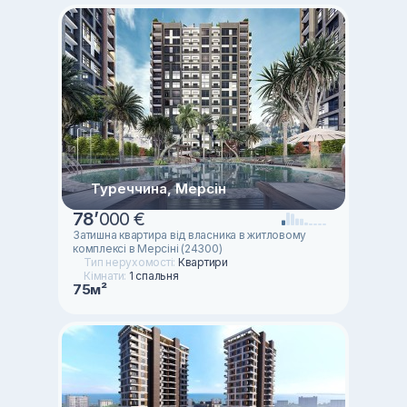
Туреччина, Мерсін
78
’
000 €
Затишна квартира від власника в житловому
комплексі в Мерсіні (24300)
Тип нерухомості:
Квартири
Кімнати:
1 спальня
75м²