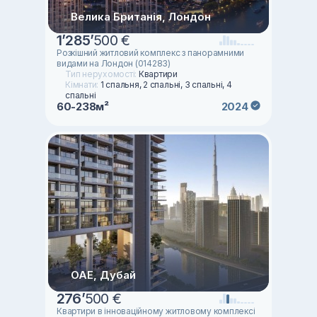
Велика Британія, Лондон
1
’
285
’
500 €
Розкішний житловий комплекс з панорамними
видами на Лондон (014283)
Тип нерухомості:
Квартири
Кімнати:
1 спальня, 2 спальні, 3 спальні, 4
спальні
60-238м²
2024
ОАЕ, Дубай
276
’
500 €
Квартири в інноваційному житловому комплексі