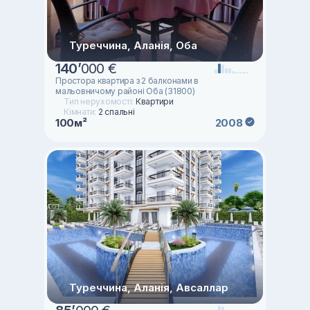
Туреччина, Аланія, Оба
140
’
000 €
Простора квартира з 2 балконами в
мальовничому районі Оба (31800)
Тип нерухомості:
Квартири
Кімнати:
2 спальні
100м²
2008
Туреччина, Аланія, Авсаллар