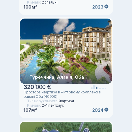
Кімнати:
2 спальні
100м²
2023
Туреччина, Аланія, Оба
320
’
000 €
Простора квартира в житловому комплексі в
районі Оба (40900)
Тип нерухомості:
Квартири
Кімнати:
2+1 пентхаус
107м²
2024