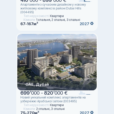
410
’
000 -
899
’
000 €
Апартаменти з сучасним дизайном у новому
житловому комплексі в районі Dubai Hills
(004495)
Тип нерухомості:
Квартири
Кімнати:
1 спальня, 2 спальні, 3 спальні
67-167м²
2027
ОАЕ, Дубай
699
’
000 -
820
’
000 €
Новий унікальний комплекс апартаментів на
узбережжі Арабської затоки (003495)
Тип нерухомості:
Квартири
Кімнати:
2 спальні, 3 спальні
75-270м²
2027