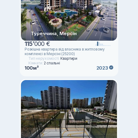
Туреччина, Мерсін
115
’
000 €
Розкішна квартира від власника в житловому
комплексі в Мерсіні (25200)
Тип нерухомості:
Квартири
Кімнати:
2 спальні
100м²
2023