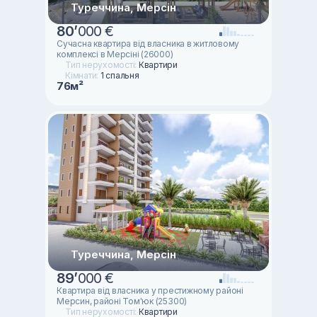
Туреччина, Мерсін
80
’
000 €
Сучасна квартира від власника в житловому
комплексі в Мерсіні (26000)
Тип нерухомості:
Квартири
Кімнати:
1 спальня
76м²
Туреччина, Мерсін
89
’
000 €
Квартира від власника у престижному районі
Мерсин, районі Том'юк (25300)
Тип нерухомості:
Квартири