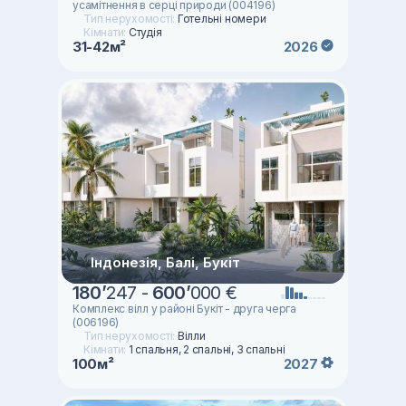
усамітнення в серці природи (004196)
Тип нерухомості:
Готельні номери
Кімнати:
Студія
31-42м²
2026
Індонезія, Балі, Букіт
180
’
247 -
600
’
000 €
Комплекс вілл у районі Букіт - друга черга
(006196)
Тип нерухомості:
Вілли
Кімнати:
1 спальня, 2 спальні, 3 спальні
100м²
2027