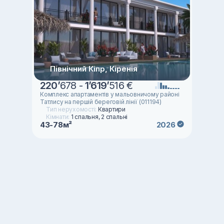
Північний Кіпр, Кіренія
220
’
678 -
1
’
619
’
516 €
Комплекс апартаментів у мальовничому районі
Татлису на першій береговій лінії (011194)
Тип нерухомості:
Квартири
Кімнати:
1 спальня, 2 спальні
43-78м²
2026