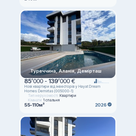
Туреччина, Аланія, Демірташ
85
’
000 -
139
’
000 €
Новi квартири вiд iнвесторiв у Hayat Dream
Homes Demirtas (005000-1)
Тип нерухомості:
Квартири
Кімнати:
1 спальня
55-110м²
2026