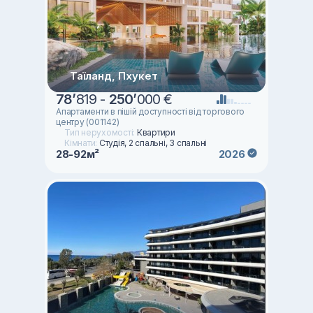
Таїланд, Пхукет
78
’
819 -
250
’
000 €
Апартаменти в пішій доступності від торгового
центру (001142)
Тип нерухомості:
Квартири
Кімнати:
Студія, 2 спальні, 3 спальні
28-92м²
2026