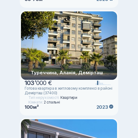
Туреччина, Аланія, Демірташ
103
’
000 €
Готова квартира в житловому комплексі в районі
Демірташ (37400)
Тип нерухомості:
Квартири
Кімнати:
2 спальні
100м²
2023