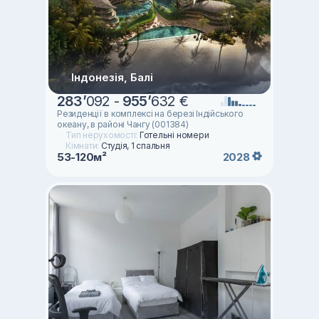
Індонезія, Балі
283
’
092 -
955
’
632 €
Резиденції в комплексі на березі Індійського
океану, в районі Чангу (001384)
Тип нерухомості:
Готельні номери
Кімнати:
Студія, 1 спальня
53-120м²
2028