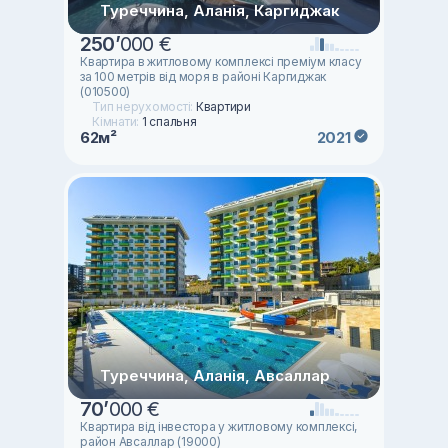
Туреччина, Аланія, Каргиджак
250
’
000 €
Квартира в житловому комплексі преміум класу
за 100 метрів від моря в районі Каргиджак
(010500)
Тип нерухомості:
Квартири
Кімнати:
1 спальня
62м²
2021
Туреччина, Аланія, Авсаллар
70
’
000 €
Квартира від інвестора у житловому комплексі,
район Авсаллар (19000)