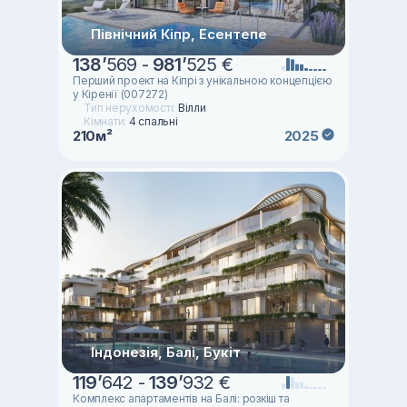
Північний Кіпр, Есентепе
138
’
569 -
981
’
525 €
Перший проект на Кіпрі з унікальною концепцією
у Кіренії (007272)
Тип нерухомості:
Вілли
Кімнати:
4 спальні
210м²
2025
Індонезія, Балі, Букіт
119
’
642 -
139
’
932 €
Комплекс апартаментів на Балі: розкіш та