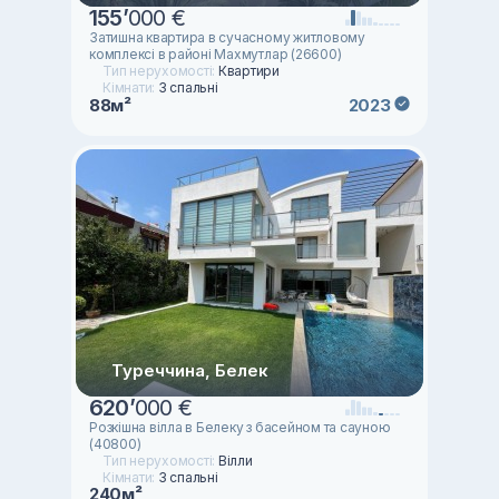
155
’
000 €
Затишна квартира в сучасному житловому
комплексі в районі Махмутлар (26600)
Тип нерухомості:
Квартири
Кімнати:
3 спальні
88м²
2023
Туреччина, Белек
620
’
000 €
Розкішна вілла в Белеку з басейном та сауною
(40800)
Тип нерухомості:
Вілли
Кімнати:
3 спальні
240м²