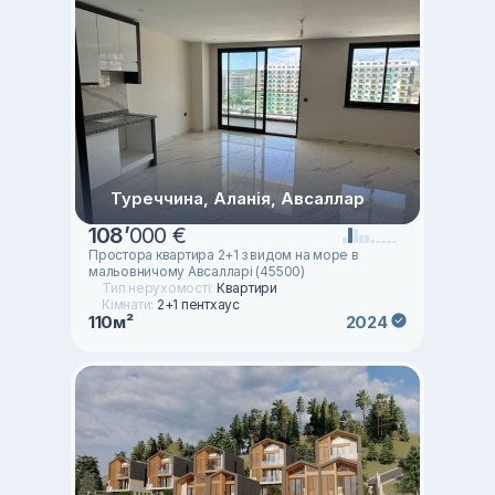
Туреччина, Аланія, Авсаллар
108
’
000 €
Простора квартира 2+1 з видом на море в
мальовничому Авсалларі (45500)
Тип нерухомості:
Квартири
Кімнати:
2+1 пентхаус
110м²
2024