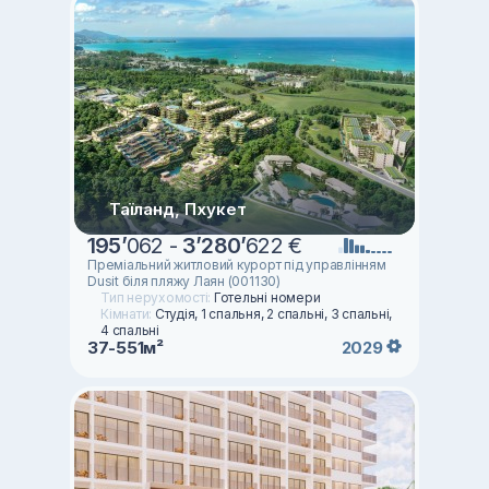
Таїланд, Пхукет
195
’
062 -
3
’
280
’
622 €
Преміальний житловий курорт під управлінням
Dusit біля пляжу Лаян (001130)
Тип нерухомості:
Готельні номери
Кімнати:
Студія, 1 спальня, 2 спальні, 3 спальні,
4 спальні
37-551м²
2029