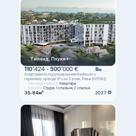
Таїланд, Пхукет
110
’
424 -
500
’
000 €
Апартаменти під управлінням Radisson з
гарантією оренди 6% на 3 роки, Раваі (001162)
Тип нерухомості:
Квартири
Кімнати:
Студія, 1 спальня, 2 спальні
35-84м²
2027