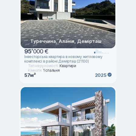
Туреччина, Аланія, Демірташ
95
’
000 €
Інвесторська квартира в новому житловому
комплексі в районі Демірташ (21100)
Тип нерухомості:
Квартири
Кімнати:
1 спальня
57м²
2025