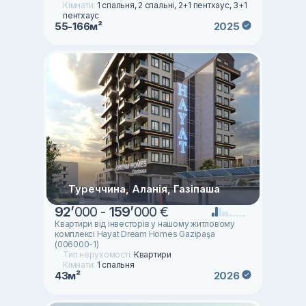
Кімнати:
1 спальня, 2 спальні, 2+1 пентхаус, 3+1
пентхаус
55-166м²
2025
Туреччина, Аланія, Газіпаша
92
’
000 -
159
’
000 €
Квартири від інвесторів у нашому житловому
комплексі Hayat Dream Homes Gazipaşa
(006000-1)
Тип нерухомості:
Квартири
Кімнати:
1 спальня
43м²
2026