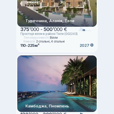
Туреччина, Аланія, Тепе
375
’
000 -
500
’
000 €
Просторі вілли в районі Тепе (002243)
Тип нерухомості:
Вілли
Кімнати:
2 спальні, 4 спальні
110-225м²
2027
Камбоджа, Пномпень