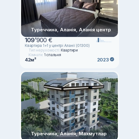
Туреччина, Аланія, Аланія центр
109
’
900 €
Квартира 1+1 у центрі Аланії (01300)
Тип нерухомості:
Квартири
Кімнати:
1 спальня
42м²
2023
Туреччина, Аланія, Махмутлар