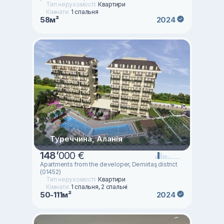
Тип нерухомості:
Квартири
Кімнати:
1 спальня
58м²
2024
Туреччина, Аланія
148
’
000 €
Apartments from the developer, Demirtaş district
(01452)
Тип нерухомості:
Квартири
Кімнати:
1 спальня, 2 спальні
50-111м²
2024