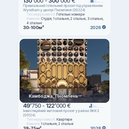
130
’
000 -
300
’
000 €
Преміальний готельний проєкт під управлінням
Wyndham у центрі Пномпеня (00224)
Тип нерухомості:
Готельні номери
Кімнати:
Студія, 1 спальня, 2 спальні, 3 спальні,
4 спальні
30-100м²
2026
Камбоджа, Пномпень
49
’
750 -
122
’
000 €
Інвестиційний житловий проєкт у районі BKK3
(00124)
Тип нерухомості:
Квартири
Кімнати:
1 спальня, 2 спальні
38-75м²
2028