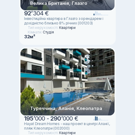
Велика Британія, Глазго
92
’
304 €
Інвестиційна квартира в Глазго з орендарем і
дохідністю близько 8% річних (001203)
Тип нерухомості:
Квартири
Кімнати:
Студія
32м²
Туреччина, Аланія, Клеопатра
195
’
000 -
290
’
000 €
Hayat Dream Homes - наш проект в центрі Аланії,
пляж Клеопатри (002000)
Тип нерухомості:
Квартири