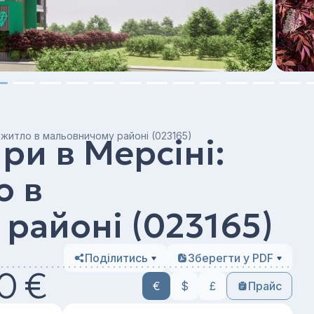
е житло в мальовничому районі (023165)
ри в Мерсіні:
о в
районі (023165)
Поділитись
Зберегти у PDF
0 €
€
$
£
Прайс