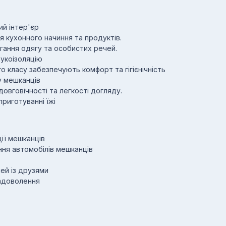
ий інтер'єр
я кухонного начиння та продуктів.
ігання одягу та особистих речей.
укоізоляцію
о класу забезпечують комфорт та гігієнічність
у мешканців
овговічності та легкості догляду.
приготуванні їжі
ії мешканців
ння автомобілів мешканців
чей із друзями
задоволення