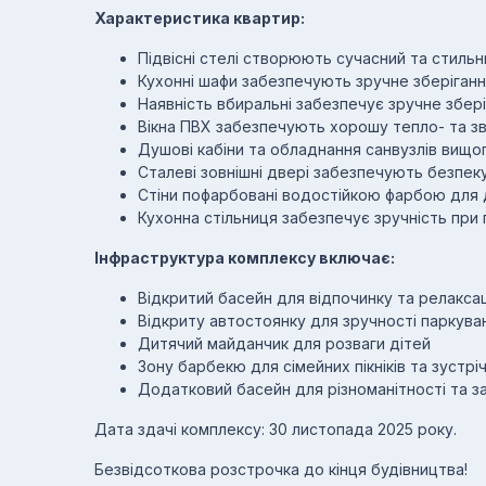
Характеристика квартир:
Підвісні стелі створюють сучасний та стильн
Кухонні шафи забезпечують зручне зберіганн
Наявність вбиральні забезпечує зручне збер
Вікна ПВХ забезпечують хорошу тепло- та зв
Душові кабіни та обладнання санвузлів вищог
Сталеві зовнішні двері забезпечують безпек
Стіни пофарбовані водостійкою фарбою для д
Кухонна стільниця забезпечує зручність при 
Інфраструктура комплексу включає:
Відкритий басейн для відпочинку та релаксац
Відкриту автостоянку для зручності паркува
Дитячий майданчик для розваги дітей
Зону барбекю для сімейних пікніків та зустрі
Додатковий басейн для різноманітності та 
Дата здачі комплексу: 30 листопада 2025 року.
Безвідсоткова розстрочка до кінця будівництва!