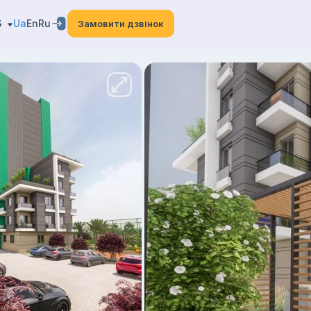
3
Ua
En
Ru
Замовити дзвінок