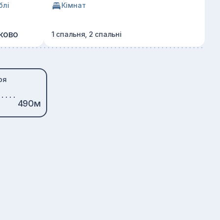
блі
Кімнат
ково
1 спальня, 2 спальні
ря
490м