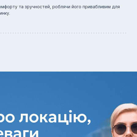
комфорту та зручностей, роблячи його привабливим для
инку.
о локацію,
еваги