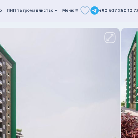
о
ПНП та громадянство
Mеню
+90 507 250 10 7