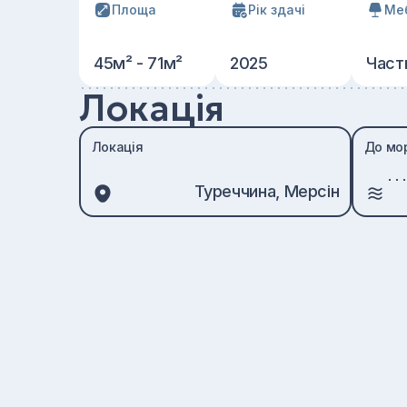
Площа
Рік здачі
Ме
45м² - 71м²
2025
Част
Локація
Локація
До мо
Туреччина, Мерсін