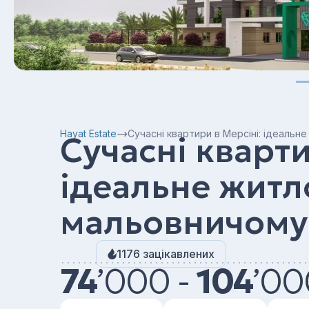
Hayat Estate
Сучасні квартири в Мерсіні: ідеальн
Сучасні кварти
ідеальне житл
мальовничому 
1176 зацікавлених
74
’
000 -
104
’
00