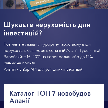
Шукаєте нерухомість для
інвестицій?
Розгляньте ліквідну, курортну і зростаючу в ціні
нерухомість біля моря в сонячній Аланії, Туреччина!
Заробляйте 15-40% на перепродажі або до 12%
річних на оренді.
Аланія - вибір №1 для успішних інвестицій.
Каталог TOП 7 новобудов
Аланії