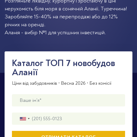
Розгляньте ліквідну, курортну і зростаючу в ціні
нерухомість біля моря в сонячній Аланії, Туреччина!
Заробляйте 15-40% на перепродажі або до 12%
річних на оренді.
Аланія - вибір №1 для успішних інвестицій.
Каталог TOП 7 новобудов
Аланії
Ціни від забудовників • Весна 2026 • Без комісії