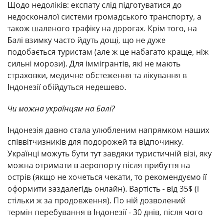
Щодо недоліків: експату слід підготуватися до
недосконалої системи громадського транспорту, а
також шаленого трафіку на дорогах. Крім того, на
Балі взимку часто йдуть дощі, що не дуже
подобається туристам (але ж це набагато краще, ніж
сильні морози). Для іммігрантів, які не мають
страховки, медичне обстеження та лікування в
Індонезії обійдуться недешево.
Чи можна українцям на Балі?
Індонезія давно стала улюбленим напрямком наших
співвітчизників для подорожей та відпочинку.
Українці можуть бути тут завдяки туристичній візі, яку
можна отримати в аеропорту після прибуття на
острів (якщо не хочеться чекати, то рекомендуємо її
оформити заздалегідь онлайн). Вартість - від 35$ (і
стільки ж за продовження). По ній дозволений
термін перебування в Індонезії - 30 днів, після чого