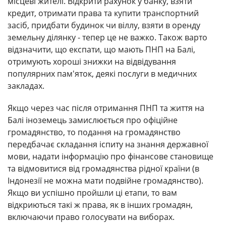
місцеві жителі. Відкрити рахунок у банку, взяти
кредит, отримати права та купити транспортний
засіб, придбати будинок чи віллу, взяти в оренду
земельну ділянку - тепер це не важко. Також варто
відзначити, що експати, що мають ПНП на Балі,
отримують хороші знижки на відвідування
популярних пам'яток, деякі послуги в медичних
закладах.
Якщо через час після отримання ПНП та життя на
Балі іноземець замислюється про офіційне
громадянство, то подання на громадянство
передбачає складання іспиту на знання державної
мови, надати інформацію про фінансове становище
та відмовитися від громадянства рідної країни (в
Індонезії не можна мати подвійне громадянство).
Якщо ви успішно пройшли ці етапи, то вам
відкриються такі ж права, як в інших громадян,
включаючи право голосувати на виборах.