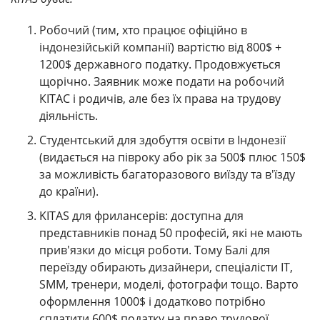
Робочий (тим, хто працює офіційно в
індонезійській компанії) вартістю від 800$ +
1200$ державного податку. Продовжується
щорічно. Заявник може подати на робочий
КІТАС і родичів, але без їх права на трудову
діяльність.
Студентський для здобуття освіти в Індонезії
(видається на півроку або рік за 500$ плюс 150$
за можливість багаторазового виїзду та в'їзду
до країни).
KITAS для фрилансерів: доступна для
представників понад 50 професій, які не мають
прив'язки до місця роботи. Тому Балі для
переїзду обирають дизайнери, спеціалісти IT,
SMM, тренери, моделі, фотографи тощо. Варто
оформлення 1000$ і додатково потрібно
сплатити 600$ податку на право трудової