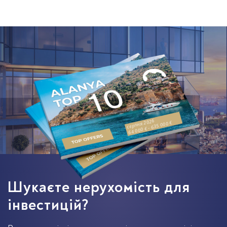
серпня 2026
64 000 € - 635 000 €
Шукаєте нерухомість для
інвестицій?