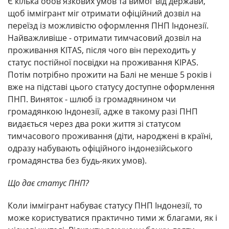
Є кілька обов'язкових умов та вимог від держави,
щоб іммігрант міг отримати офіційний дозвіл на
переїзд із можливістю оформлення ПНП Індонезії.
Найважливіше - отримати тимчасовий дозвіл на
проживання KITAS, після чого він переходить у
статус постійної посвідки на проживання KIPAS.
Потім потрібно прожити на Балі не менше 5 років і
вже на підставі цього статусу доступне оформлення
ПНП. Виняток - шлюб із громадянином чи
громадянкою Індонезії, адже в такому разі ПНП
видається через два роки життя зі статусом
тимчасового проживання (діти, народжені в країні,
одразу набувають офіційного індонезійського
громадянства без будь-яких умов).
Що дає статус ПНП?
Коли іммігрант набуває статусу ПНП Індонезії, то
може користуватися практично тими ж благами, як і