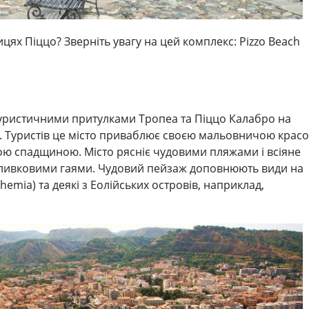
цях Піццо? Зверніть увагу на цей комплекс: Pizzo Beach
уристичними притулками Тропеа та Піццо Калабро на
. Туристів це місто приваблює своєю мальовничою крас
ою спадщиною. Місто рясніє чудовими пляжами і всіяне
оливковими гаями. Чудовий пейзаж доповнюють види на
uphemia) та деякі з Еолійських островів, наприклад,