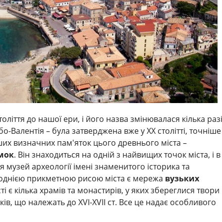
століття до нашої ери, і його назва змінювалася кілька разі
бо-Валентія – була затверджена вже у ХХ столітті, точніше
іших визначних пам'яток цього древнього міста –
мок
. Він знаходиться на одній з найвищих точок міста, і в
 музей археології імені знаменитого історика та
е однією прикметною рисою міста є мережа
вузьких
істі є кілька храмів та монастирів, у яких збереглися твори
ків, що належать до XVI-XVII ст. Все це надає особливого