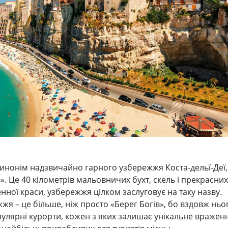
синонім надзвичайно гарного узбережжя Коста-дельї-Деї,
. Це 40 кілометрів мальовничих бухт, скель і прекрасних
венної краси, узбережжя цілком заслуговує на таку назву.
жя – це більше, ніж просто «Берег Богів», бо вздовж ньо
улярні курорти, кожен з яких залишає унікальне вражен