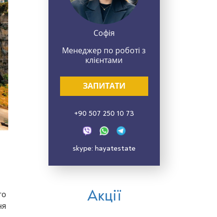
Софія
Менеджер по роботі з
клієнтами
ЗАПИТАТИ
+90 507 250 10 73
skype: hayatestate
Акції
го
ня