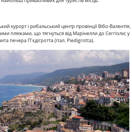
 з найбільш привабливих для туристів місць:
ий курорт і рибальський центр провінції Вібо-Валентія,
ми пляжами, що тягнуться від Марінелли до Сеггіоли; у
а печера П'єдігротта (італ. Piedigrotta).