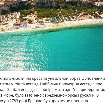
ж його екзотична краса та унікальний образ, доповнений
татком міфів та легенд. Найбільш популярна легенда про
ал. Santa'Irene), де, за повір'ями, в одній із прибережних
ке море, було заточено середземноморські русалки. В
су в 1783 році Бріатіко був практично повністю