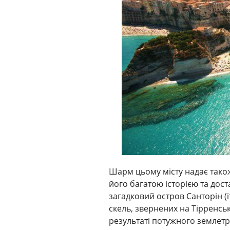
Шарм цьому місту надає тако
його багатою історією та дос
загадковий остров Санторін (іт
скель, звернених на Тірренсь
результаті потужного землетру