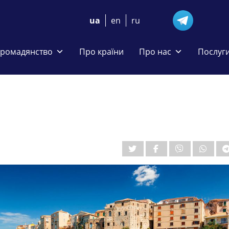
ua
en
ru
громадянство
Про країни
Про нас
Послуг