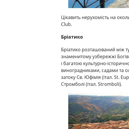
Цікавить нерухомість на околи
Club.
Бріатико
Бріатико розташований між т
знаменитому узбережжі Богів
і багатою культурно-історичн
виноградниками, садами та 
затоку Св. Юфімія (італ. St. E
Стромболі (італ. Stromboli).