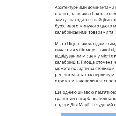
Архітектурними домінантами 
столітті, та церква Святого ве
замку знаходиться найцікавіш
бурхливого минулого цього мі
калабрійськими товарами та,
Місто Піццо також відоме тим
видається у бік моря, з якої
відвідуваним місцем у місті є
калабрійців. Площа оточена
можете посидіти за столиком
рецептом, а також перлину місц
отримати задоволення, спосте
Ще однією цікавою пам'яткою
гранітний пагорб неаполітанс
подяки Діві Марії за чудовий 