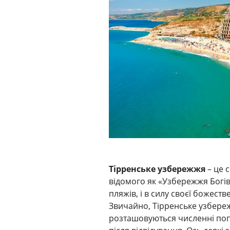
Тірренське узбережжя
– це 
відомого як «Узбережжя Богів»
пляжів, і в силу своєї божест
Звичайно, Тірренське узбереж
розташовуються численні поп