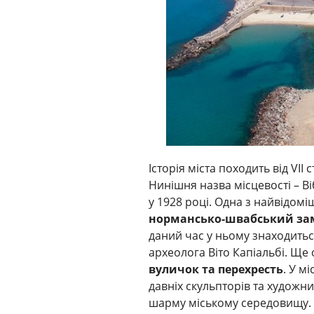
Історія міста походить від VII 
Нинішня назва місцевості – Ві
у 1928 році. Одна з найвідом
нормансько-швабський за
даний час у ньому знаходиться
археолога Віто Капіальбі. Щ
вуличок та перехресть
. У м
давніх скульпторів та художни
шарму міському середовищу.