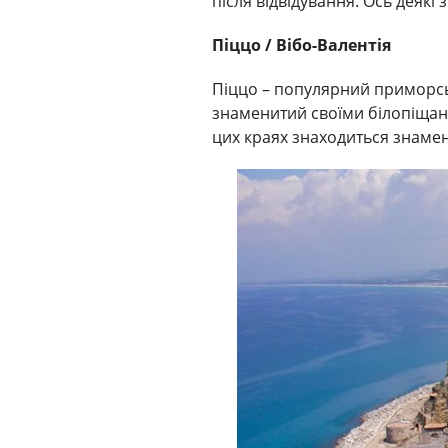
після відвідування. Ось деякі
Піццо / Вібо-Валентія
Піццо – популярний приморськ
знаменитий своїми білопіщани
цих краях знаходиться знаменит