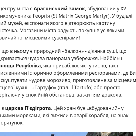
центру міста є
Арагонський замок
, збудований у XV
ликомученика Георгія (St Matrix George Martyr). У будівлі
ий музей, експонати якого відтворюють картину
стечка. Магазини міста радують покупців усілякими
 звичайно, місцевими сувенірами!
, що в ньому є природний «балкон» - ділянка суші, що
 відкривається чудова панорама узбережжя. Найбільш
площа Републіка
, яка приваблює як туристів, так і
 численними історично оформленими ресторанами, де Ви
, скуштувати чудове морозиво, приготовлене за місцеви
евої кухні – «Тартуфо» (італ. Il Tartufo) або просто
рігаючи у спокійній обстановці за життям довкола.
 є
церква П'єдігрота
. Цей храм був «вбудований» у
ькими моряками, які вижили в аварії корабля, на знак
порятунок.