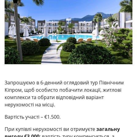
Запрошуємо в 6-денний оглядовий тур Північним
Кіпром, щоб особисто побачити локації, житлові
комплекси та обрати відповідний варіант
нерухомості на місці.
Вартість участі – €1.500.
При купівлі нерухомості ви отримуєте
загальну
вигоду €3.000
: вартість туру компенсується, а