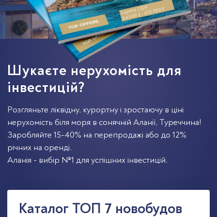
серпня 2026
64 000 € - 635 000 €
Шукаєте нерухомість для
інвестицій?
Розгляньте ліквідну, курортну і зростаючу в ціні
нерухомість біля моря в сонячній Аланії, Туреччина!
Заробляйте 15-40% на перепродажі або до 12%
річних на оренді.
Аланія - вибір №1 для успішних інвестицій.
Каталог TOП 7 новобудов