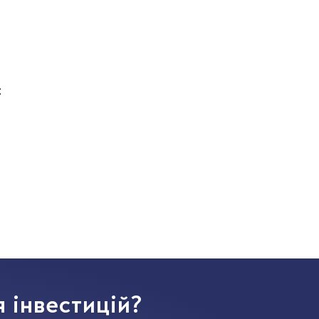
:
 інвестицій?