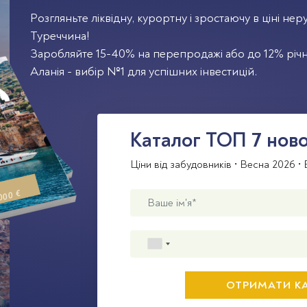
Розгляньте ліквідну, курортну і зростаючу в ціні неру
Туреччина!
Заробляйте 15-40% на перепродажі або до 12% річн
Аланія - вибір №1 для успішних інвестицій.
Каталог TOП 7 ново
Ціни від забудовників • Весна 2026 • Б
000 €