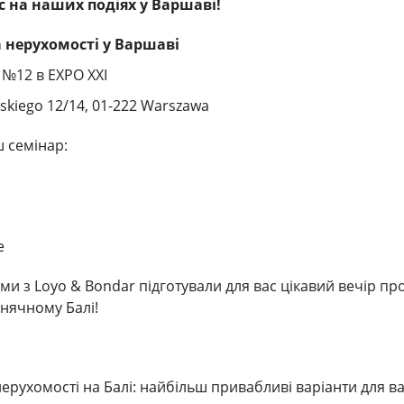
с на наших подіях у Варшаві!
а нерухомості у Варшаві
 №12 в EXPO XXI
skiego 12/14, 01-222 Warszawa
ш семінар:
e
 з Loyo & Bondar підготували для вас цікавий вечір пр
нячному Балі!
нерухомості на Балі: найбільш привабливі варіанти для в