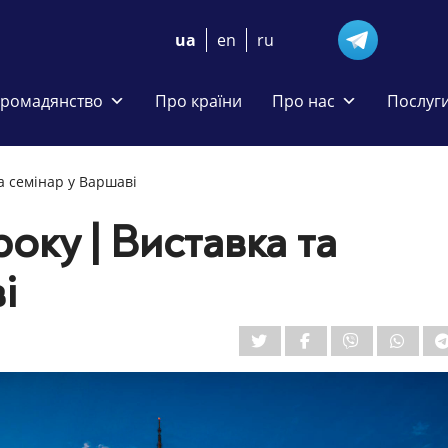
ua
en
ru
громадянство
Про країни
Про нас
Послуг
та семінар у Варшаві
року | Виставка та
і