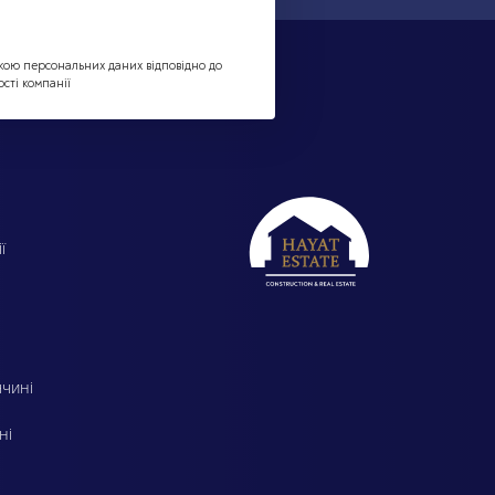
кою персональних даних відповідно до
сті компанії
ї
ччині
ні