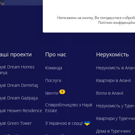
Натискаючи на кнопку, Ви погоджуєтеся з оброб
Політики конфіденційно
аші проекти
Про нас
Нерухомість
ayat Dream Homes
Команда
Нерухомість в Алані
anya
Послуги
Квартири в Аланії
yat Dream Demirtaş
1
Івенти
Вілли в Аланії
yat Dream Gazipaşa
Співробітництво з Hayat
Нерухомість у Туре
yat Heaven Residence
Estate
Квартири у Туреччи
yat Green Tower
З Україною в серці!
Дома в Туреччині