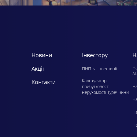
Новини
Інвестору
Н
Акції
H
ПНП за інвестиції
Al
Калькулятор
Контакти
прибутковості
Ha
нерухомості Туреччини
Ha
Ha
Ha