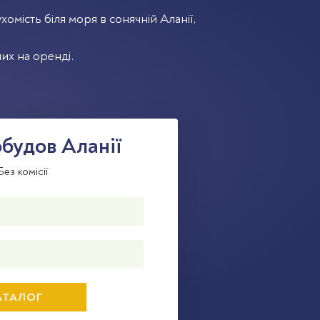
хомість біля моря в сонячній Аланії,
их на оренді.
будов Аланії
ез комісії