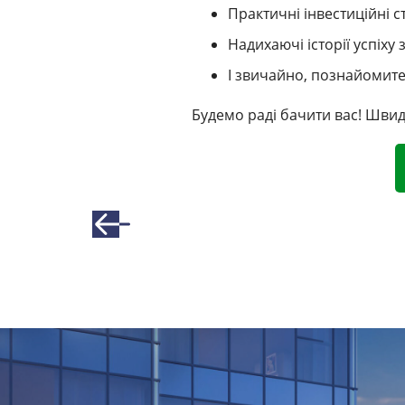
Практичні інвестиційні с
Надихаючі історії успіх
І звичайно, познайомит
Будемо раді бачити вас! Шви