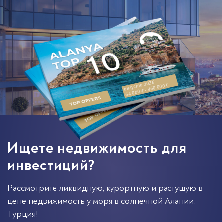
августа 2026
64 000 € - 460 000 €
Ищете недвижимость для
инвестиций?
Рассмотрите ликвидную, курортную и растущую в
цене недвижимость у моря в солнечной
Алании
,
Турция
!