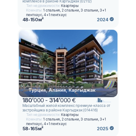
комплексе в районе Каргыджак (02112)
Тип недвижимости:
Квартиры
Комнаты:
1 спальня, 2 спальни, 3 спальни, 3+1
пентхаус, 4+1 пентхаус
48-150м²
2024
Турция, Алания, Каргыджак
180
’
000 -
314
’
000 €
Масштабный жилой комплекс премиум-класса от
застройщика в районе Каргыджак (014416)
Тип недвижимости:
Квартиры
Комнаты:
1 спальня, 2 спальни, 3 спальни, 3+1
пентхаус, 4+1 пентхаус
58-165м²
2025