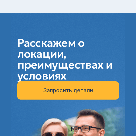
Расскажем о
локации,
преимуществах и
условиях
Запросить детали