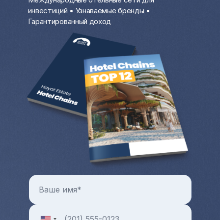
особенно на первой береговой линии у
инвестиций • Узнаваемые бренды •
моря, крайне выгодно в разгар
Гарантированный доход
туристического сезона. В остальное
время вы можете проживать там.
Цены на коммерческую и жилую
недвижимость с каждым годом только
растут. Всегда можно продать квартиру
или дом за рубежом и выручить
довольно крупную разницу от продажи.
Больше преимуществ и особенностей от
покупки квартиры и любой другой зарубежной
недвижимости в целом можно узнать на
индивидуальной консультации с менеджером
Hayat Estate.