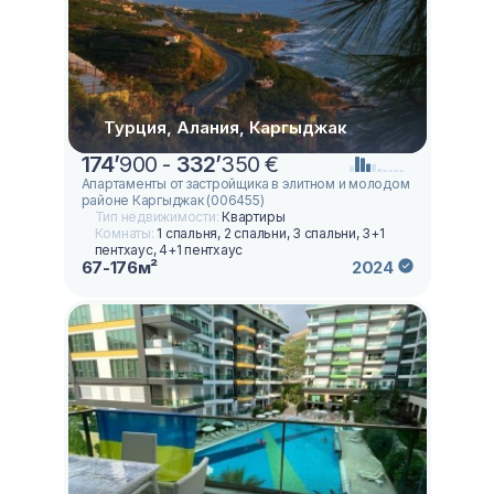
Турция, Алания, Каргыджак
174
’
900 -
332
’
350 €
Апартаменты от застройщика в элитном и молодом
районе Каргыджак (006455)
Тип недвижимости:
Квартиры
Комнаты:
1 спальня, 2 спальни, 3 спальни, 3+1
пентхаус, 4+1 пентхаус
67-176м²
2024