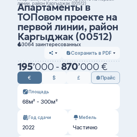
линии, район Каргыджак (00512)
Апартаменты в
ТОПовом проекте на
первой линии, район
Каргыджак (00512)
3064 заинтересованных
Сохранить в PDF
195
’
000 -
870
’
000 €
€
$
£
Прайс
Площадь
68м² - 300м²
Год сдачи
Мебель
2022
Частично