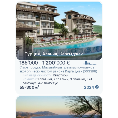
Турция, Алания, Каргыджак
185
’
000 -
1
’
200
’
000 €
Старт продаж! Масштабный премиум комплекс в
экологически чистом районе Каргыджак (003398)
Тип недвижимости:
Квартиры
Комнаты:
1 спальня, 2 спальни, 3 спальни, 3+1
пентхаус, 4+1 пентхаус
55-300м²
2024