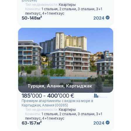
(006248)
Тип недвижимости:
Квартиры
Комнаты:
1 спальня, 2 спальни, 3 спальни, 3+1
пентхаус, 4+1 пентхаус
50-148м²
2024
Турция, Алания, Каргыджак
185
’
000 -
400
’
000 €
Премиум апартаменты с видом на море в
Каргыджак, Алания (00265)
Тип недвижимости:
Квартиры
Комнаты:
1 спальня, 2 спальни, 3 спальни, 3+1
пентхаус, 4+1 пентхаус
63-157м²
2024