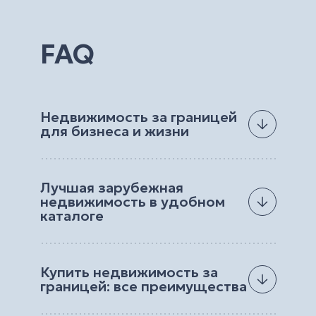
FAQ
Недвижимость за границей
для бизнеса и жизни
Мечтаете иметь квартиру или дом у моря на
средиземноморском побережье? А может,
Лучшая зарубежная
вас интересует недвижимость в Европе? Или
недвижимость в удобном
вы всегда хотели открыть бизнес за границей
каталоге
и получать пассивный доход, проживая в
Киеве? Какие бы цели вы не преследовали, мы
Еще не так давно недвижимость за границей
всегда можем предложить лучшие варианты.
была недосягаемой мечтой для многих.
Купить недвижимость за
Однако сейчас ее приобретение не кажется
Hayat Estate – агентство, которое готово
границей: все преимущества
таким сложным. Профессиональный подбор и
помочь вам приобрести недвижимость за
поиск квартиры/дома, помощь в оформлении
рубежом согласно вашим требованиям и
Зарубежная недвижимость – это однозначно