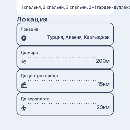
1 спальня, 2 спальни, 3 спальни, 2+1 гарден-дуплек
Локация
Локация
Турция, Алания, Каргыджак
До моря
200м
До центра города
15км
До аэропорта
20км