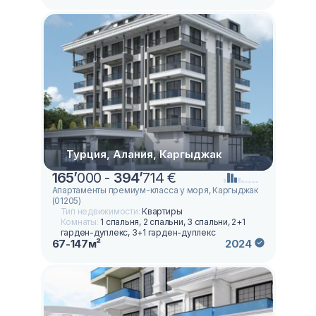
Турция, Алания, Каргыджак
165
’
000 -
394
’
714 €
Апартаменты премиум-класса у моря, Каргыджак
(01205)
Тип недвижимости:
Квартиры
Комнаты:
1 спальня, 2 спальни, 3 спальни, 2+1
гарден-дуплекс, 3+1 гарден-дуплекс
67-147м²
2024