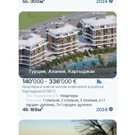
55-300м²
2024
Турция, Алания, Каргыджак
140
’
000 -
336
’
000 €
Квартиры в новом жилом комплексе в районе
Каргыджак (01457)
Тип недвижимости:
Квартиры
Комнаты:
1 спальня, 2 спальни, 3 спальни, 2+1
гарден-дуплекс, 3+1 гарден-дуплекс
49-168м²
2024