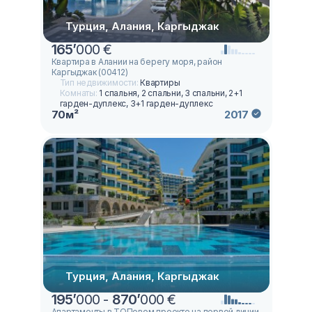
Турция, Алания, Каргыджак
165
’
000 €
Квартира в Алании на берегу моря, район
Каргыджак (00412)
Тип недвижимости:
Квартиры
Комнаты:
1 спальня, 2 спальни, 3 спальни, 2+1
гарден-дуплекс, 3+1 гарден-дуплекс
70м²
2017
Турция, Алания, Каргыджак
195
’
000 -
870
’
000 €
Апартаменты в ТОПовом проекте на первой линии,