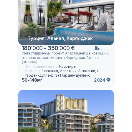
Турция, Алания, Каргыджак
180
’
000 -
350
’
000 €
Инвестиционный проект! Апартаменты в новом ЖК
на этапе строительства в Каргыджак, Алания
(006248)
Тип недвижимости:
Квартиры
Комнаты:
1 спальня, 2 спальни, 3 спальни, 2+1
гарден-дуплекс, 3+1 гарден-дуплекс
50-148м²
2024