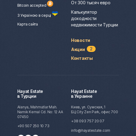
От 300 тысяч евро
Bitcoin accepted
Калькулятор
З Україною в серці
доходности
Карта сайта
недвижимости Турции
Новости
2
Акции
Контакты
Hayat Estate
Hayat Estate
в Турции
в Украине
Alanya, Mahmutlar Mah.
Киев, ул. Сумская, 1
Namik Kemal Cd. No: 12 AA
БЦ City Zen Park, офис 700
07450
+38 093 757 20 07
+90 507 250 10 73
info@hayatestate.com