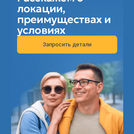
локации,
преимуществах и
условиях
Запросить детали