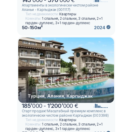
143
’
000 -
370
’
000 €
Апартаменты в экологически чистом районе
Аланьи - Каргыджак (001117)
Тип недвижимости:
Квартиры
Комнаты:
1 спальня, 2 спальни, 3 спальни, 2+1
гарден-дуплекс, 3+1 гарден-дуплекс
50-150м²
2024
Турция, Алания, Каргыджак
185
’
000 -
1
’
200
’
000 €
Старт продаж! Масштабный премиум комплекс в
экологически чистом районе Каргыджак (003398)
Тип недвижимости:
Квартиры
Комнаты:
1 спальня, 2 спальни, 3 спальни, 2+1
гарден-дуплекс, 3+1 гарден-дуплекс