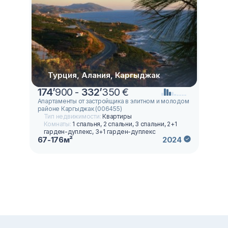
Турция, Алания, Каргыджак
174
’
900 -
332
’
350 €
Апартаменты от застройщика в элитном и молодом
районе Каргыджак (006455)
Тип недвижимости:
Квартиры
Комнаты:
1 спальня, 2 спальни, 3 спальни, 2+1
гарден-дуплекс, 3+1 гарден-дуплекс
67-176м²
2024