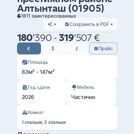
Алтынташ (01905)
1811 заинтересованных
Сохранить в PDF
180
’
390 -
319
’
507 €
€
$
£
Прайс
Площадь
63м² - 147м²
Год сдачи
Мебель
2026
Частично
Комнат
1 спальня, 2 спальни