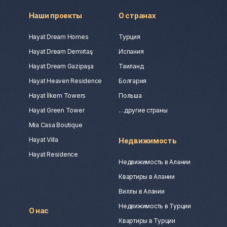
Наши проекты
О странах
Hayat Dream Homes
Турция
Hayat Dream Demirtaş
Испания
Hayat Dream Gazipaşa
Таиланд
Hayat Heaven Residence
Болгария
Hayat İlkem Towers
Польша
Hayat Green Tower
…другие страны
Mia Casa Boutique
Hayat Villa
Недвижимость
Hayat Residence
Недвижимость в Алании
Квартиры в Алании
Виллы в Алании
Недвижимость в Турции
О нас
Квартиры в Турции