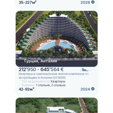
35-227м²
2026
Турция, Анталия
212
’
950 -
645
’
564 €
Квартиры в оригинальном жилом комплексе от
застройщика в Анталии (001489)
Тип недвижимости:
Квартиры
Комнаты:
1 спальня, 2 спальни
42-92м²
2024