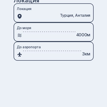
Локация
Локация
Турция, Анталия
До моря
4000м
До аэропорта
3км