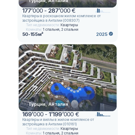
Турция, Анталия
177
’
000 -
287
’
000 €
Квартиры в роскошном жилом комплексе от
застройщика в Анталии (008307)
Тип недвижимости:
Квартиры
Комнаты:
1 спальня, 2 спальни
50-155м²
2025
Турция, Анталия
169
’
000 -
1
’
199
’
000 €
Квартиры и виллы в жилом комплексе от
застройщика в Анталии (010161)
Тип недвижимости:
Квартиры
Комнаты:
1 спальня, 2 спальни