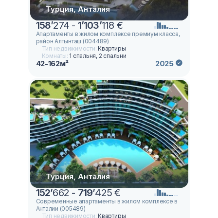
Турция, Анталия
158
’
274 -
1
’
103
’
118 €
Апартаменты в жилом комплексе премиум класса,
район Алтынташ (004489)
Тип недвижимости:
Квартиры
Комнаты:
1 спальня, 2 спальни
42-162м²
2025
Турция, Анталия
152
’
662 -
719
’
425 €
Современные апартаменты в жилом комплексе в
Анталии (005489)
Тип недвижимости:
Квартиры