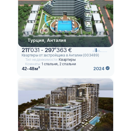
Турция, Анталия
211
’
031 -
297
’
363 €
Квартиры от застройщика в Анталии (003489)
Тип недвижимости:
Квартиры
Комнаты:
1 спальня, 2 спальни
42-48м²
2024