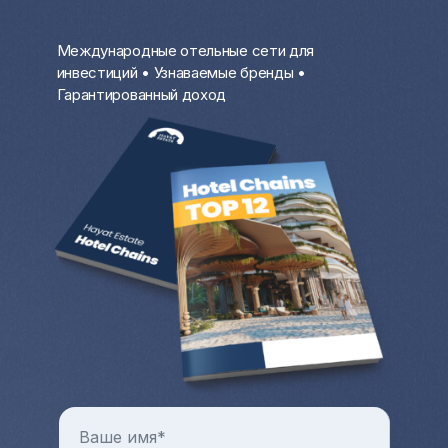
чем депозит в банке.
Сдавать квартиру или дом за границей,
Международные отельные сети для
особенно на первой береговой линии у
инвестиций • Узнаваемые бренды •
моря, крайне выгодно в разгар
Гарантированный доход
туристического сезона. В остальное
время вы можете проживать там.
Цены на коммерческую и жилую
недвижимость с каждым годом только
растут. Всегда можно продать квартиру
или дом за рубежом и выручить
довольно крупную разницу от продажи.
Больше преимуществ и особенностей от
покупки квартиры и любой другой зарубежной
недвижимости в целом можно узнать на
индивидуальной консультации с менеджером
Hayat Estate.