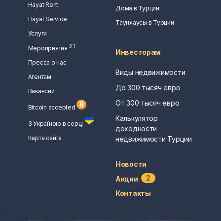
Hayat Rent
Дома в Турции
Hayat Service
Таунхаусы в Турции
Услуги
3
1
Мероприятия
Инвесторам
Пресса о нас
Виды недвижимости
Агентам
До 300 тысяч евро
Вакансии
От 300 тысяч евро
Bitcoin accepted
Калькулятор
З Україною в серці
доходности
Карта сайта
недвижимости Турции
Новости
2
Акции
Контакты