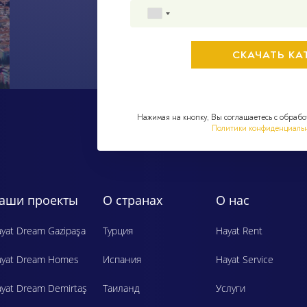
Нажимая на кнопку, Вы соглашаетесь с обрабо
Политики конфиденциаль
аши проекты
О странах
О нас
yat Dream Gazipaşa
Турция
Hayat Rent
ayat Dream Homes
Испания
Hayat Service
yat Dream Demirtaş
Таиланд
Услуги