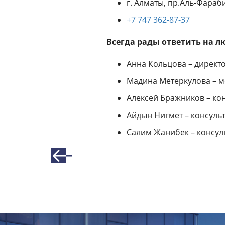
г. Алматы, пр.Аль-Фараби
+7 747 362-87-37
Всегда рады ответить на л
Анна Кольцова – директо
Мадина Метеркулова – 
Алексей Бражников – ко
Айдын Нигмет – консуль
Салим Жанибек – консул