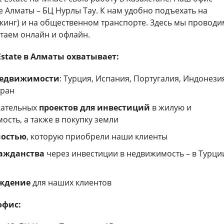
е Алматы – БЦ Нурлы Тау. К нам удобно подъехать на
кинг) и на общественном транспорте. Здесь мы проводи
отаем онлайн и офлайн.
Estate в Алматы охватывает:
недвижимости
: Турция, Испания, Португалия, Индонези
тран
кательных
проектов для инвестиций
в жилую и
сть, а также в покупку земли
мостью
, которую приобрели наши клиенты
ажданства
через инвестиции в недвижимость – в Турци
ждение
для наших клиентов
офис: