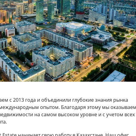
аем с 2013 года и объединили глубокие знания рынка
международным опытом. Благодаря этому мы оказывае
 недвижимости на самом высоком уровне и с учетом всех
та.
t Estate начинает свою работу в Казахстане. Наш офис