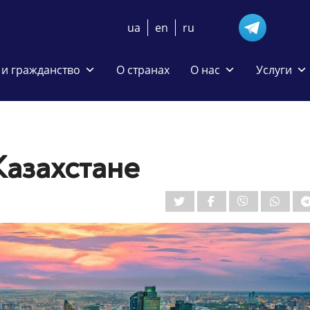
ua
en
ru
и гражданство
О странах
О нас
Услуги
Казахстане