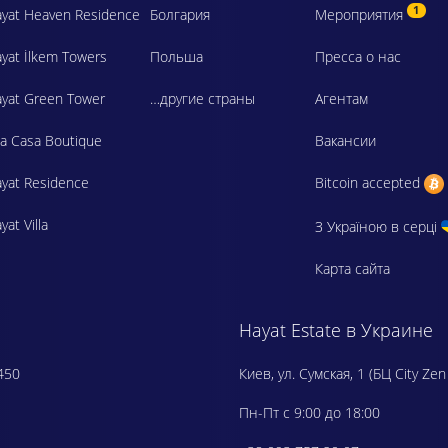
1
yat Heaven Residence
Болгария
Мероприятия
yat İlkem Towers
Польша
Пресса о нас
yat Green Tower
…другие страны
Агентам
a Casa Boutique
Вакансии
yat Residence
Bitcoin accepted
yat Villa
З Україною в серці
Карта сайта
Hayat Estate в Украине
450
Киев, ул. Сумская, 1 (БЦ City Zen
Пн-Пт с 9:00 до 18:00