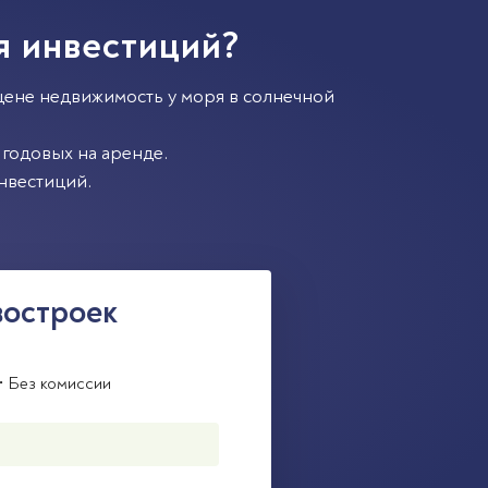
я инвестиций?
цене недвижимость у моря в солнечной
годовых на аренде.
нвестиций.
востроек
• Без комиссии