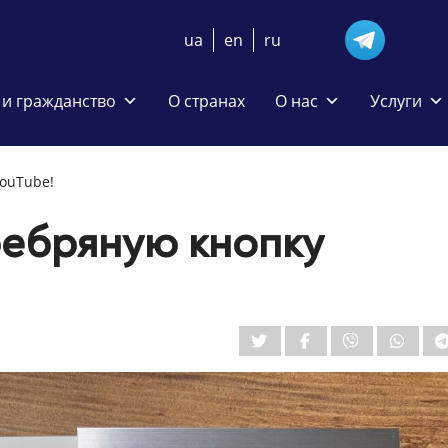
ua
en
ru
и гражданство
О странах
О нас
Услуги
ouTube!
ребряную кнопку