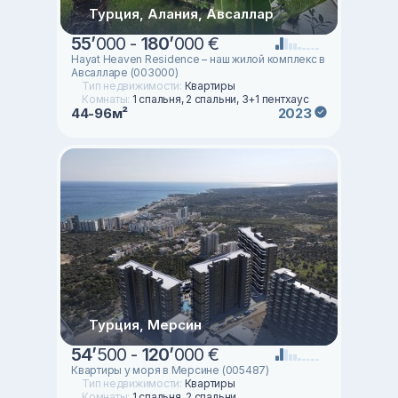
Турция, Алания, Авсаллар
55
’
000 -
180
’
000 €
Hayat Heaven Residence – наш жилой комплекс в
Авсалларе (003000)
Тип недвижимости:
Квартиры
Комнаты:
1 спальня, 2 спальни, 3+1 пентхаус
44-96м²
2023
Турция, Мерсин
54
’
500 -
120
’
000 €
Квартиры у моря в Мерсине (005487)
Тип недвижимости:
Квартиры
Комнаты:
1 спальня, 2 спальни