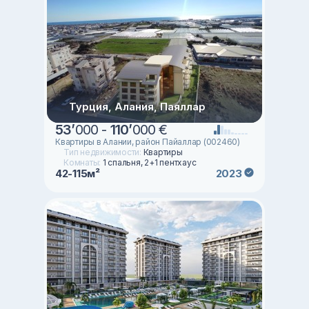
Турция, Алания, Паяллар
53
’
000 -
110
’
000 €
Квартиры в Алании, район Пайаллар (002460)
Тип недвижимости:
Квартиры
Комнаты:
1 спальня, 2+1 пентхаус
42-115м²
2023