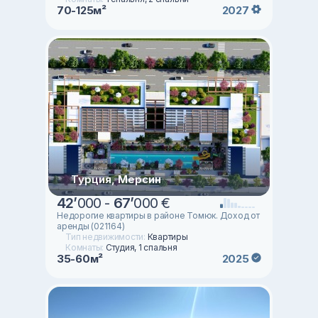
70-125м²
2027
Турция, Мерсин
42
’
000 -
67
’
000 €
Недорогие квартиры в районе Томюк. Доход от
аренды (021164)
Тип недвижимости:
Квартиры
Комнаты:
Студия, 1 спальня
35-60м²
2025