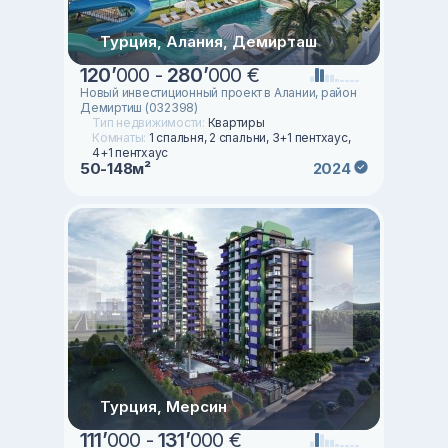
Турция, Алания, Демирташ
120
’
000 -
280
’
000 €
Новый инвестиционный проект в Алании, район
Демиртиш (032398)
Тип недвижимости:
Квартиры
Комнаты:
1 спальня, 2 спальни, 3+1 пентхаус,
4+1 пентхаус
50-148м²
2024
Турция, Мерсин
111
’
000 -
131
’
000 €