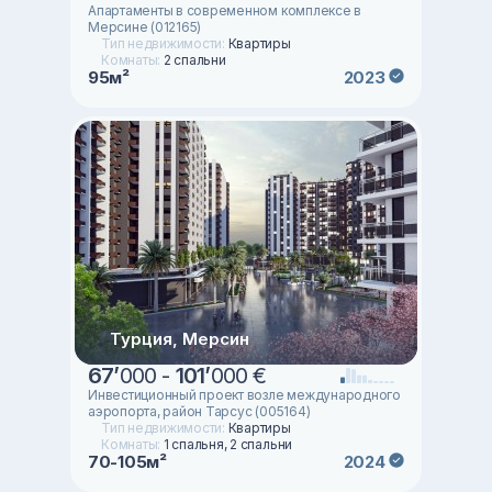
Апартаменты в современном комплексе в
Мерсине (012165)
Тип недвижимости:
Квартиры
Комнаты:
2 спальни
95м²
2023
Турция, Мерсин
67
’
000 -
101
’
000 €
Инвестиционный проект возле международного
аэропорта, район Тарсус (005164)
Тип недвижимости:
Квартиры
Комнаты:
1 спальня, 2 спальни
70-105м²
2024