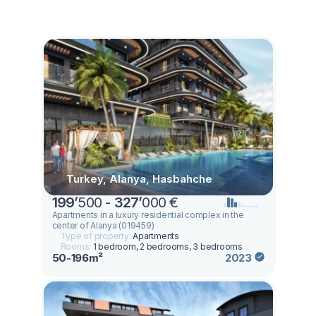
Turkey, Alanya, Hasbahche
199
’
500 -
327
’
000 €
Apartments in a luxury residential complex in the
center of Alanya (019459)
Type of property:
Apartments
Rooms:
1 bedroom, 2 bedrooms, 3 bedrooms
50-196m²
2023