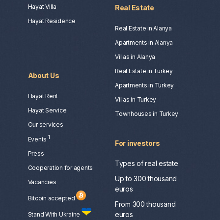
Hayat Villa
Real Estate
Hayat Residence
Real Estate in Alanya
Apartments in Alanya
Villas in Alanya
Real Estate in Turkey
About Us
Apartments in Turkey
Hayat Rent
Villas in Turkey
Hayat Service
Townhouses in Turkey
Our services
1
Events
For investors
Press
Types of real estate
Сooperation for agents
Up to 300 thousand
Vacancies
euros
Bitcoin accepted
From 300 thousand
euros
Stand With Ukraine