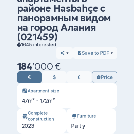
районе Hasbahçe с
панорамным видом
на город Алания
(021459)
1645 interested
Save to PDF
184
’
000 €
€
$
£
Price
Apartment size
47m² - 172m²
Сomplete
Furniture
construction
2023
Partly