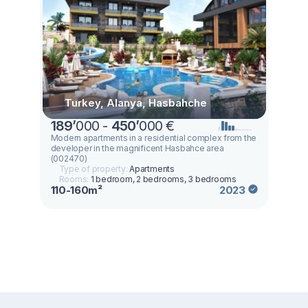
Turkey, Alanya, Hasbahche
189
’
000 -
450
’
000 €
Modern apartments in a residential complex from the
developer in the magnificent Hasbahce area
(002470)
Type of property:
Apartments
Rooms:
1 bedroom, 2 bedrooms, 3 bedrooms
110-160m²
2023