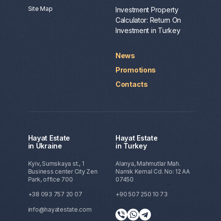
Site Map
Investment Property
Calculator: Return On
Investment in Turkey
News
Promotions
Contacts
Hayat Estate
Hayat Estate
in Ukraine
in Turkey
Kyiv, Sumskaya st., 1
Alanya, Mahmutlar Mah.
Business center City Zen
Namik Kemal Cd. No: 12 AA
Park, office 700
07450
+38 093 757 20 07
+90 507 250 10 73
info@hayatestate.com