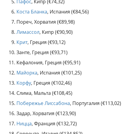
Пафос
, Кипр (€74,32)
Коста Бланка
, Испания (€84,56)
Пореч, Хорватия (€89,98)
Лимассол
, Кипр (€90,90)
Крит
, Греция (€93,12)
Занте, Греция (€93,71)
Кефалония, Греция (€95,91)
Майорка
, Испания (€101,25)
Корфу
, Греция (€102,46)
Слима, Мальта (€108,45)
Побережье Лиссабона
, Португалия (€113,02)
Задар, Хорватия (€123,90)
Ницца
, Франция (€132,72)
Сорренто, Италия (€134,852)