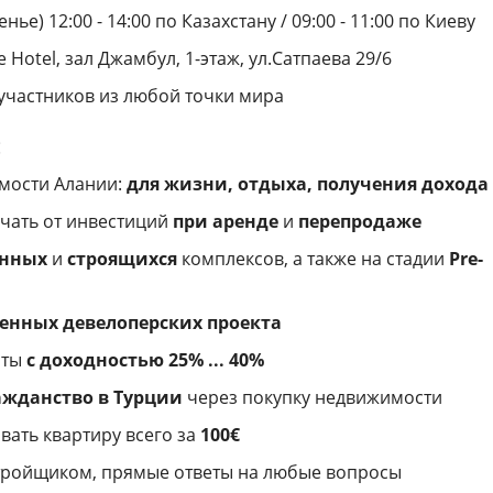
ье) 12:00 - 14:00 по Казахстану / 09:00 - 11:00 по Киеву
 Hotel, зал Джамбул, 1-этаж, ул.Сатпаева 29/6
участников из любой точки мира
:
мости Алании:
для жизни, отдыха, получения дохода
чать от инвестиций
при аренде
и
перепродаже
анных
и
строящихся
комплексов, а также на стадии
Pre-
венных девелоперских проекта
нты
с доходностью 25% ... 40%
ажданство в Турции
через покупку недвижимости
ать квартиру всего за
100€
тройщиком, прямые ответы на любые вопросы