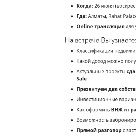
Когда:
26 июня (воскресен
Где:
Алматы, Rahat Palace
Online-трансляция
для 
На встрече Вы узнаете
Классификация недвижи
Какой доход можно полу
Актуальные проекты
сд
Sale
Презентуем два собст
Инвестиционные вариа
Как оформить
ВНЖ
и
гр
Возможность заброниров
Прямой разговор
с зас