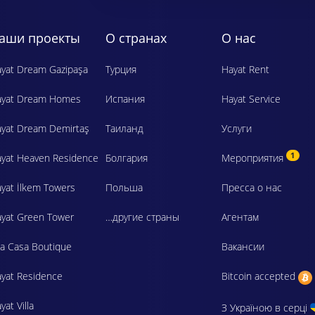
аши проекты
О странах
О нас
yat Dream Gazipaşa
Турция
Hayat Rent
ayat Dream Homes
Испания
Hayat Service
yat Dream Demirtaş
Таиланд
Услуги
1
yat Heaven Residence
Болгария
Мероприятия
yat İlkem Towers
Польша
Пресса о нас
yat Green Tower
…другие страны
Агентам
a Casa Boutique
Вакансии
yat Residence
Bitcoin accepted
yat Villa
З Україною в серці