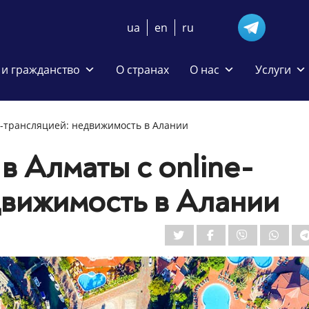
ua
en
ru
и гражданство
О странах
О нас
Услуги
e-трансляцией: недвижимость в Алании
в Алматы с online-
движимость в Алании