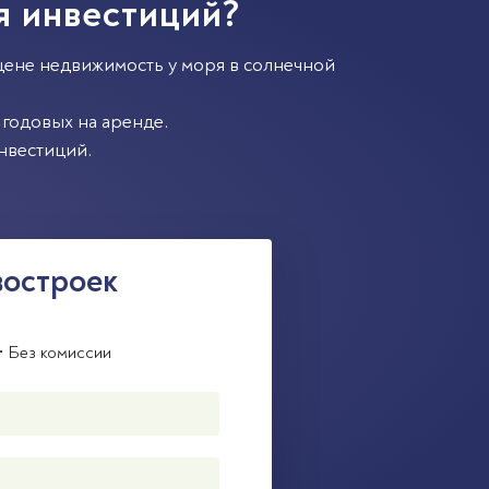
я инвестиций?
цене недвижимость у моря в солнечной
годовых на аренде.
нвестиций.
востроек
• Без комиссии