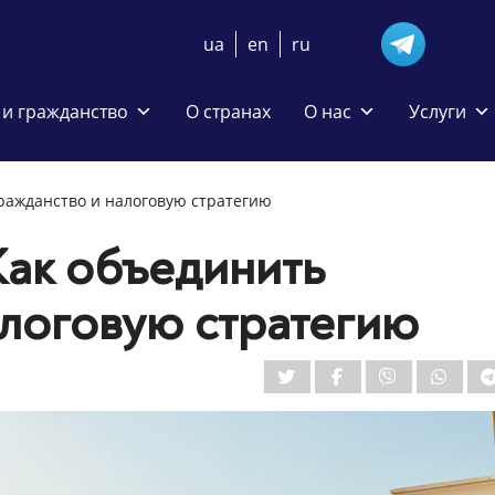
ua
en
ru
и гражданство
О странах
О нас
Услуги
гражданство и налоговую стратегию
 Как объединить
алоговую стратегию