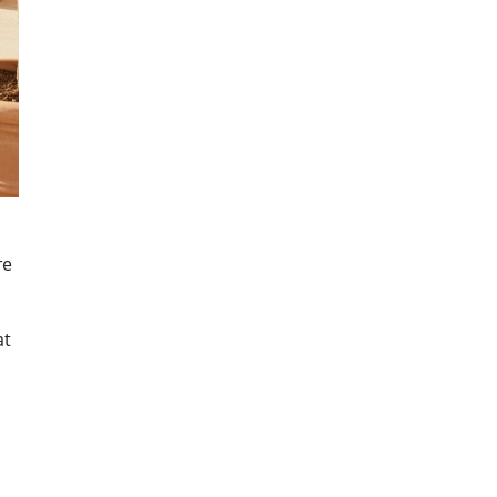
те
at