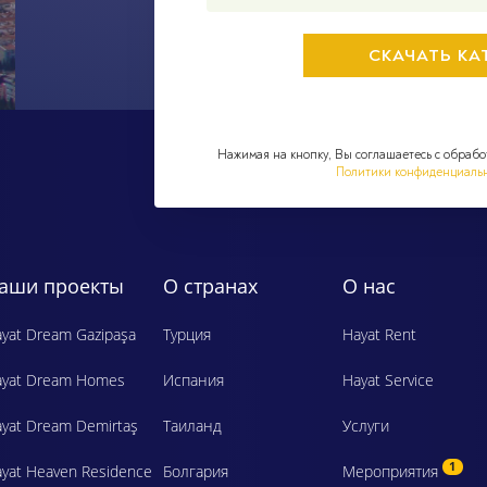
Нажимая на кнопку, Вы соглашаетесь с обрабо
Политики конфиденциаль
аши проекты
О странах
О нас
yat Dream Gazipaşa
Турция
Hayat Rent
ayat Dream Homes
Испания
Hayat Service
yat Dream Demirtaş
Таиланд
Услуги
1
yat Heaven Residence
Болгария
Мероприятия