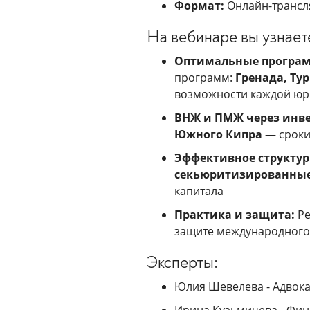
Формат:
Онлайн-трансля
На вебинаре вы узнает
Оптимальные програм
программ:
Гренада, Ту
возможности каждой юр
ВНЖ и ПМЖ через инв
Южного Кипра
— сроки
Эффективное структур
секьюритизированны
капитала
Практика и защита:
Ре
защите международного 
Эксперты:
Юлия Шевелева - Aдвокат
Ирина Кузьмичева - Фин