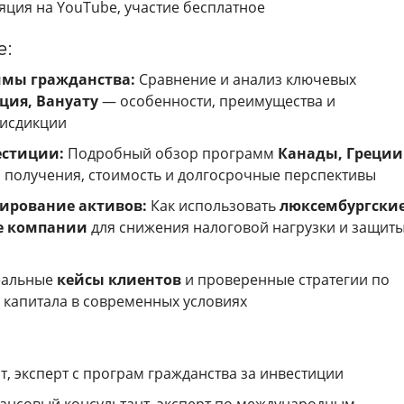
ция на YouTube, участие бесплатное
е:
мы гражданства:
Сравнение и анализ ключевых
рция, Вануату
— особенности, преимущества и
исдикции
естиции:
Подробный обзор программ
Канады, Греции
 получения, стоимость и долгосрочные перспективы
ирование активов:
Как использовать
люксембургски
е компании
для снижения налоговой нагрузки и защит
альные
кейсы клиентов
и проверенные стратегии по
капитала в современных условиях
, эксперт с програм гражданства за инвестиции
ансовый консультант, эксперт по международным