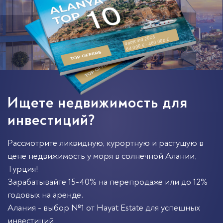
августа 2026
64 000 € - 460 000 €
Ищете недвижимость для
инвестиций?
Рассмотрите ликвидную, курортную и растущую в
цене недвижимость у моря в солнечной
Алании
,
Турция
!
Зарабатывайте 15-40% на перепродаже или до 12%
годовых на аренде.
Алания - выбор №1 от Hayat Estate для успешных
инвестиций.