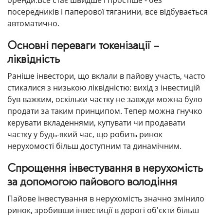
оренди.Все стає швидше і простіше - без
посередників і паперової тяганини, все відбувається
автоматично.
Основні переваги токенізації –
ліквідність
Раніше інвестори, що вклали в пайову участь, часто
стикалися з низькою ліквідністю: вихід з інвестицій
був важким, оскільки частку не завжди можна було
продати за таким принципом. Тепер можна гнучко
керувати вкладеннями, купувати чи продавати
частку у будь-який час, що робить ринок
нерухомості більш доступним та динамічним.
Спрощення інвестування в нерухомість
за допомогою пайового володіння
Пайове інвестування в нерухомість значно змінило
ринок, зробивши інвестиції в дорогі об'єкти більш