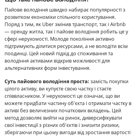
Пайове володіння швидко набирає популярності з
розвитком економіки спільного користування.
Поряд з тим, як Uber змінив транспорт, так і Airbnb
— оренду житла, так і пайове володіння робить це у
сфері нерухомості. Молоде покоління активно
підтримують ділитися ресурсами, а не володіти всім
поодинці. Цей новий підхід до споживання та
володіння активами відкрив можливості для
альтернативних форм інвестування.
Суть пайового володіння проста:
замість покупки
цілого активу, ви купуєте свою частку і стаєте
співвласником. У нерухомості це означає, що ви
можете придбати частину об'єкта і отримати частку в
активі без величезних початкових вкладень. Цей
метод дозволяє вийти на ринок, диверсифікувати
свої інвестиції з різних об'єктів і знизити ризики,
зберігаючи при цьому вигоди від зростання вартості