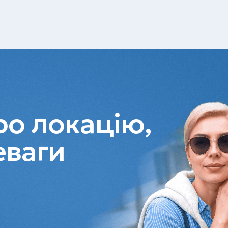
о локацію,
еваги