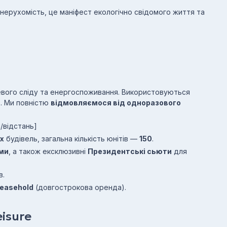
нерухомість, це маніфест екологічно свідомого життя та
евого сліду та енергоспоживання. Використовуються
и
. Ми повністю
відмовляємося від одноразового
/відстань]
х
будівель, загальна кількість юнітів —
150
.
ями
, а також ексклюзивні
Президентські сьюти
для
в.
easehold
(довгострокова оренда).
isure