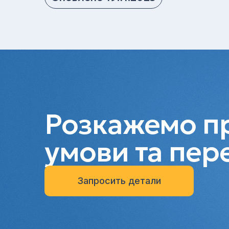
Розкажемо пр
умови та пер
Запросить детали