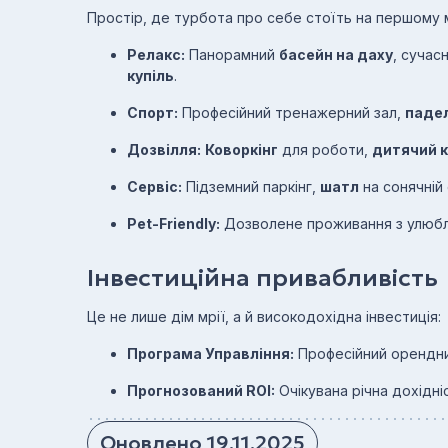
Простір, де турбота про себе стоїть на першому м
Релакс:
Панорамний
басейн на даху
, сучас
купіль
.
Спорт:
Професійний тренажерний зал,
паде
Дозвілля:
Коворкінг
для роботи,
дитячий 
Сервіс:
Підземний паркінг,
шатл
на сонячній 
Pet-Friendly:
Дозволене проживання з улюбле
Інвестиційна привабливість
Це не лише дім мрії, а й високодохідна інвестиція:
Програма Управління:
Професійний орендн
Прогнозований ROI:
Очікувана річна дохідн
Оновлено 19.11.2025