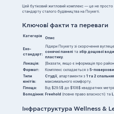
Цей бутіковий житловий комплекс — це не просто 
стандарту сталого будівництва на Пхукеті.
Ключові факти та переваги
Ка
тегорія
Опис
Лідери Пхукету зі скорочення вуглец
Еко-
сонячні панелі
та
збір дощової вод
стандарт:
пластику
.
Локація:
[Вказати, якщо є інформація про район
Формат:
Комплекс складається з
5-поверхови
Типи
Студії
, апартаменти з
1 та 2 спальн
юнітів:
максимального комфорту.
Площа:
Від
$29.5$
до
$108$
квадратних метрі
Володіння:
Freehold
(повне право власності) та
L
Інфраструктура Wellness & Le