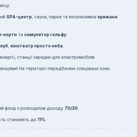
ісці:
ний
SPA-центр
, сауна, парна та ексклюзивна
крижана
л-корти
та
симулятор гольфу
.
клуб
,
кінотеатр просто неба
.
енергії, станції зарядки для електромобілів.
нцями! На території передбачені спеціальні зони.
ий фонд з розподілом доходу
70/30
.
ість становить до
11%
.