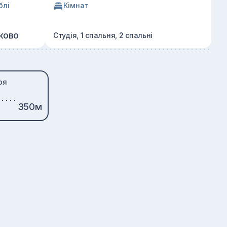
блі
Кімнат
ково
Студія, 1 спальня, 2 спальні
ря
350м