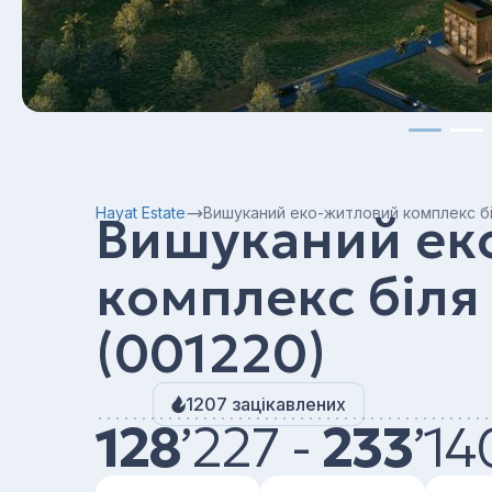
Hayat Estate
Вишуканий еко-житловий комплекс бі
Вишуканий ек
комплекс біля
(001220)
1207 зацікавлених
128
’
227 -
233
’
14