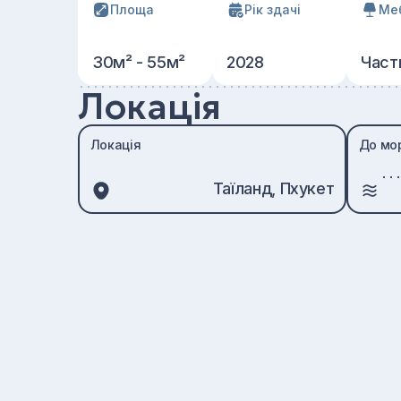
Площа
Рік здачі
Ме
30м² - 55м²
2028
Част
Локація
Локація
До мо
Таїланд, Пхукет