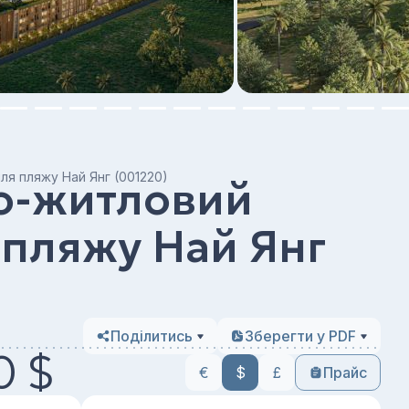
ля пляжу Най Янг (001220)
о-житловий
 пляжу Най Янг
Поділитись
Зберегти у PDF
0 $
€
$
£
Прайс