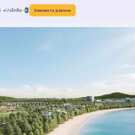
3
Ua
En
Ru
Замовити дзвінок