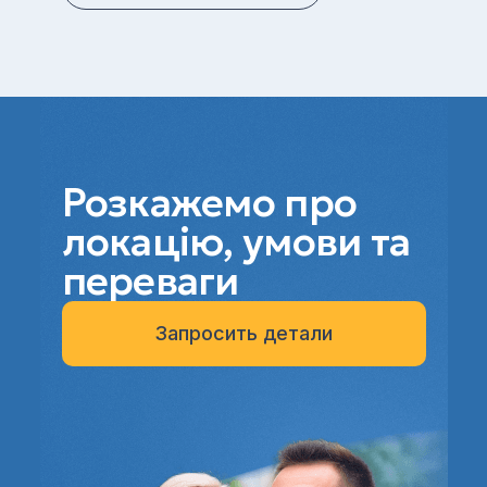
Розкажемо про
локацію, умови та
переваги
Запросить детали