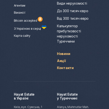
Види нерухомості
Агентам
До 300 тисяч євро
Вакансії
Від 300 тисяч евро
Bitcoin accepted
Калькулятор
З Україною в серці
прибутковості
Карта сайту
нерухомості
Туреччини
Новини
Акції
Контакти
Hayat Estate
Hayat Estate
в Україні
у Туреччині
Київ, вул. Сумська, 1
Alanya, Mahmutlar Mah.