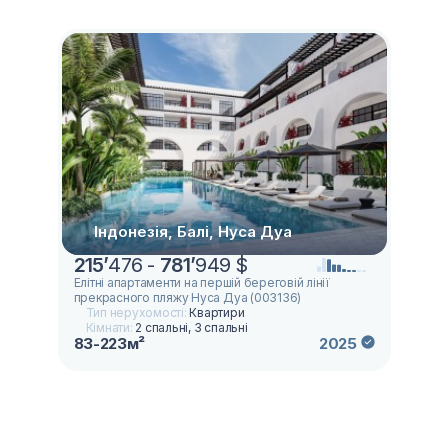
Індонезія, Балі, Нуса Дуа
215
’
476 -
781
’
949 $
Елітні апартаменти на першій береговій лінії
прекрасного пляжу Нуса Дуа (003136)
Тип нерухомості:
Квартири
Кімнати:
2 спальні, 3 спальні
83-223м²
2025