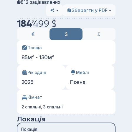
812 зацікавлених
Зберегти у PDF
184
’
499 $
€
$
£
Площа
85м² - 130м²
Рік здачі
Меблі
2025
Повна
Кімнат
2 спальні, 3 спальні
Локація
Локація