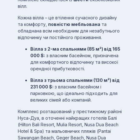
вілл.
Кожна вілла – це втілення сучасного дизайну
та комфорту,
повністю мебльована
та
обладнана всім необхідним для незабутнього
відпочинку чи постійного проживання.
Вілла з 2-ма спальнями (85 м²) від 165
000 $:
з власним басейном, призначена
для комфортного відпочинку та високої
орендної прибутковості.
Вілла з трьома спальнями (130 м²) від
231 000 $:
з власним басейном і
парковкою, що ідеально підходить для
великих сімей або компаній.
Комплекс розташований у престижному районі
Нуса-Дуа, в оточенні найкращих готелів Балі
(Hilton Bali Resort, Mulia Resort, Nusa Dua Beach
Hotel & Spa) та мальовничих пляжів (Pantai
Sawangan Beach, Geger Beach, Nusa Dua