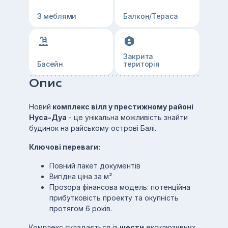
З меблями
Балкон/Тераса
Закрита
Басейн
територія
Опис
Новий
комплекс вілл у престижному районі
Нуса-Дуа
- це унікальна можливість знайти
будинок на райському острові Балі.
Ключові переваги:
Повний пакет документів
Вигідна ціна за м²
Прозора фінансова модель: потенційна
прибутковість проекту та окупність
протягом 6 років.
Комплекс складається із
шести
ексклюзивних