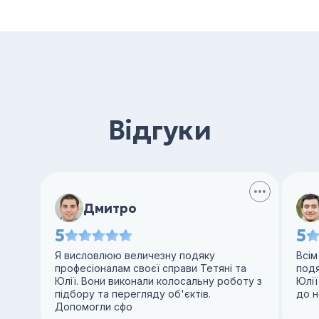
Відгуки
Дмитро
5
5
Я висловлюю величезну подяку
Всім
професіоналам своєї справи Тетяні та
под
Юлії. Вони виконали колосальну роботу з
Юлії
підбору та перегляду об'єктів.
до н
Допомогли сфо