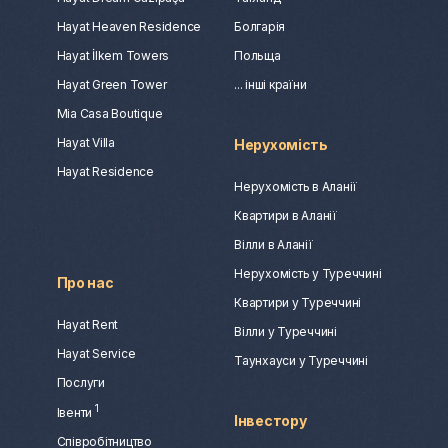
Hayat Heaven Residence
Болгарія
Hayat İlkem Towers
Польща
Hayat Green Tower
... інші країни
Mia Casa Boutique
Hayat Villa
Нерухомість
Hayat Residence
Нерухомість в Аланії
Квартири в Аланії
Вілли в Аланії
Нерухомість у Туреччині
Про нас
Квартири у Туреччині
Hayat Rent
Вілли у Туреччині
Hayat Service
Таунхауси у Туреччині
Послуги
1
Івенти
Інвестору
Співробітництво