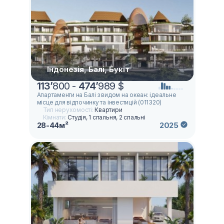
Індонезія, Балі, Букіт
113
’
800 -
474
’
989 $
Апартаменти на Балі з видом на океан: ідеальне
місце для відпочинку та інвестицій (011320)
Тип нерухомості:
Квартири
Кімнати:
Студія, 1 спальня, 2 спальні
28-44м²
2025