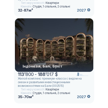
Тип нерухомості:
Квартири
Кімнати:
Студія, 1 спальня, 2 спальні
32-87м²
2027
Індонезія, Балі, Букіт
113
’
800 -
188
’
017 $
Жилой комплекс премиум-класса с видом на
океан и развитыми инвестиционными
возможностями на Бали (002515)
Тип нерухомості:
Квартири
Кімнати:
Студія, 1 спальня, 2 спальні
35-70м²
2027