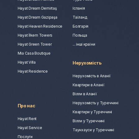
Hayat Dream Demirtaş
Іспанія
Hayat Dream Gazipaşa
Таїланд
Hayat Heaven Residence
Болгарія
Hayat İlkem Towers
Польща
Hayat Green Tower
... інші країни
Mia Casa Boutique
Hayat Villa
Нерухомість
Hayat Residence
Нерухомість в Аланії
Квартири в Аланії
Вілли в Аланії
Нерухомість у Туреччині
Про нас
Квартири у Туреччині
Hayat Rent
Вілли у Туреччині
Hayat Service
Таунхауси у Туреччині
Послуги