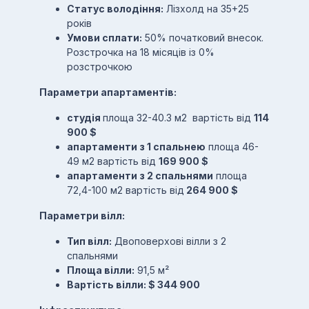
Статус володіння:
Лізхолд на 35+25
років
Умови сплати:
50% початковий внесок.
Розстрочка на 18 місяців із 0%
розстрочкою
Параметри апартаментів:
студія
площа 32-40.3 м2 вартість від
114
900 $
апартаменти з 1 спальнею
площа 46-
49 м2 вартість від
169 900 $
апартаменти з 2 спальнями
площа
72,4-100 м2 вартість від
264 900 $
Параметри вілл:
Тип вілл:
Двоповерхові вілли з 2
спальнями
Площа вілли:
91,5 м²
Вартість вілли: $ 344 900