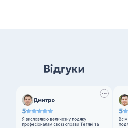
Відгуки
Дмитро
5
5
Я висловлюю величезну подяку
Всім
професіоналам своєї справи Тетяні та
под