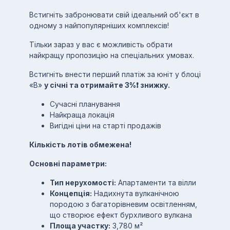
Встигніть забронювати свій ідеальний об'єкт в
одному з найпопулярніших комплексів!
Тільки зараз у вас є можливість обрати
найкращу пропозицію на спеціальних умовах.
Встигніть внести перший платіж за юніт у блоці
«В»
у січні та отримайте 3%❗️ знижку.
Сучасні планування
Найкраща локація
Вигідні ціни на старті продажів
Кількість лотів обмежена!
Основні параметри:
Тип нерухомості:
Апартаменти та вілли
Концепція:
Надихнута вулканічною
породою з багаторівневим освітленням,
що створює ефект бурхливого вулкана
Площа участку:
3,780 м²