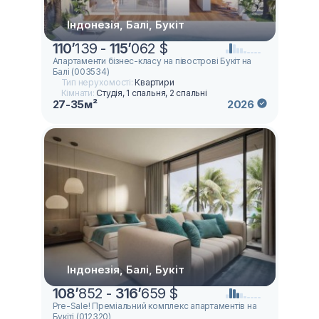
Індонезія, Балі, Букіт
110
’
139 -
115
’
062 $
Апартаменти бізнес-класу на півострові Букіт на
Балі (003534)
Тип нерухомості:
Квартири
Кімнати:
Студія, 1 спальня, 2 спальні
27-35м²
2026
Індонезія, Балі, Букіт
108
’
852 -
316
’
659 $
Pre-Sale! Преміальний комплекс апартаментів на
Букіті (012320)