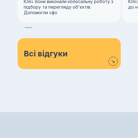
Юлії. Вони виконали колосальну роботу з
Юлії
підбору та перегляду об'єктів.
до н
Допомогли сфо
Всі відгуки