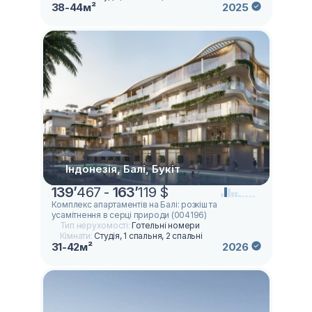
38-44м²
2025
Індонезія, Балі, Букіт
139
’
467 -
163
’
119 $
Комплекс апартаментів на Балі: розкіш та
усамітнення в серці природи (004196)
Тип нерухомості:
Готельні номери
Кімнати:
Студія, 1 спальня, 2 спальні
31-42м²
2026