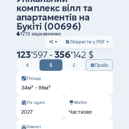
комплекс вілл та
апартаментів на
Букіті (00696)
1213 зацікавлених
Зберегти у PDF
123
’
597 -
356
’
142 $
€
$
£
Прайс
Площа
34м² - 96м²
Рік здачі
Меблі
2027
Частково
Кімнат