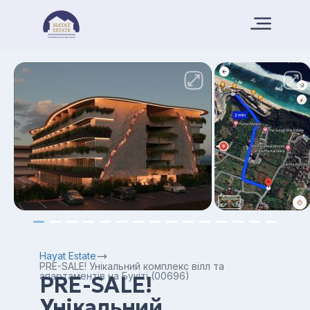
Hayat Estate
PRE-SALE! Унікальний комплекс вілл та
апартаментів на Букіті (00696)
PRE-SALE!
Унікальний