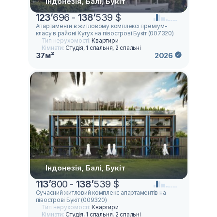
Індонезія, Балі, Букіт
123
’
696 -
138
’
539 $
Апартаменти в житловому комплексі преміум-
класу в районі Кутух на півострові Букіт (007320)
Тип нерухомості:
Квартири
Кімнати:
Студія, 1 спальня, 2 спальні
37м²
2026
Індонезія, Балі, Букіт
113
’
800 -
138
’
539 $
Сучасний житловий комплекс апартаментів на
півострові Букіт (009320)
Тип нерухомості:
Квартири
Кімнати:
Студія, 1 спальня, 2 спальні