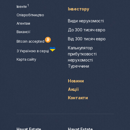
1
Івенти
Інвестору
Співробітництво
Види нерухомості
Агентам
До 300 тисяч євро
Вакансії
Від 300 тисяч евро
Bitcoin accepted
Калькулятор
З Україною в серці
прибутковості
Карта сайту
нерухомості
Туреччини
Новини
Акції
Контакти
Hayat Estate
Hayat Estate