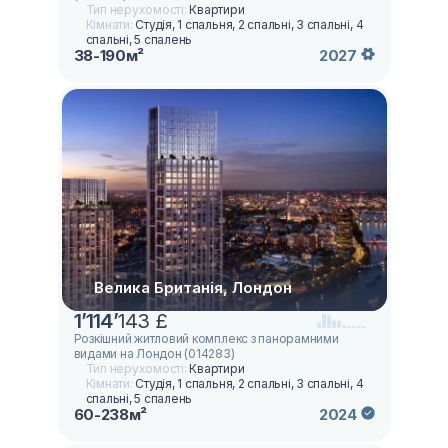
Тип нерухомості:
Квартири
Кімнати:
Студія, 1 спальня, 2 спальні, 3 спальні, 4
спальні, 5 спалень
38-190м²
2027
Велика Британія, Лондон
1
’
114
’
143 £
Розкішний житловий комплекс з панорамними
видами на Лондон (014283)
Тип нерухомості:
Квартири
Кімнати:
Студія, 1 спальня, 2 спальні, 3 спальні, 4
спальні, 5 спалень
60-238м²
2024