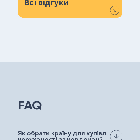
Всі відгуки
FAQ
Як обрати країну для купівлі
нерухомості за кордоном?