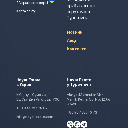
З Україною в серці
прибутковості
Карта сайту
нерухомості
Туреччини
Новини
Акції
Контакти
Hayat Estate
Hayat Estate
в Україні
у Туреччині
Київ, вул. Сумська, 1
Alanya, Mahmutlar Mah.
БЦ City Zen Park, офіс 700
Namik Kemal Cd. No: 12 AA
07450
+38 093 757 20 07
+90 507 250 10 73
info@hayatestate.com