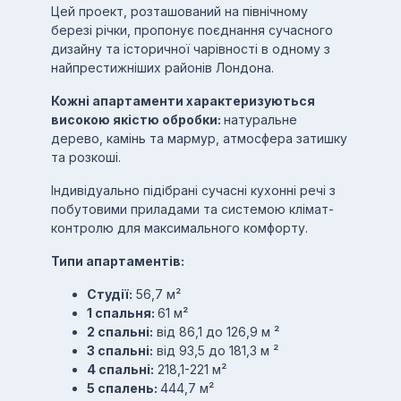
Цей проект, розташований на північному
березі річки, пропонує поєднання сучасного
дизайну та історичної чарівності в одному з
найпрестижніших районів Лондона.
Кожні апартаменти характеризуються
високою якістю обробки:
натуральне
дерево, камінь та мармур, атмосфера затишку
та розкоші.
Індивідуально підібрані сучасні кухонні речі з
побутовими приладами та системою клімат-
контролю для максимального комфорту.
Типи апартаментів:
Студії:
56,7 м²
1 спальня:
61 м²
2 спальні:
від 86,1 до 126,9 м ²
3 спальні:
від 93,5 до 181,3 м ²
4 спальні:
218,1-221 м²
5 спалень:
444,7 м²