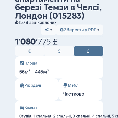
березі Темзи в Челсі,
Лондон (015283)
1578 зацікавлених
Зберегти у PDF
1
’
080
’
775 £
€
$
£
Площа
56м² - 445м²
Рік здачі
Меблі
Частково
Кімнат
Студія, 1 спальня, 2 спальні, 3 спальні, 4 спальні, 5 