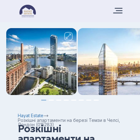
Hayat Estate
Розкішні апартаменти на березі Темзи в Челсі,
Лондон (015283)
Розкішні
апартаменти на