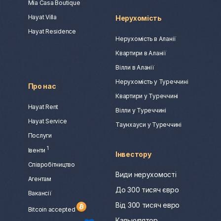
Mia Casa Boutique
Hayat Villa
Нерухомість
Hayat Residence
Нерухомість в Аланії
Квартири в Аланії
Вілли в Аланії
Нерухомість у Туреччині
Про нас
Квартири у Туреччині
Hayat Rent
Вілли у Туреччині
Hayat Service
Таунхауси у Туреччині
Послуги
1
Івенти
Інвестору
Співробітництво
Види нерухомості
Агентам
До 300 тисяч євро
Вакансії
Від 300 тисяч евро
Bitcoin accepted
Калькулятор