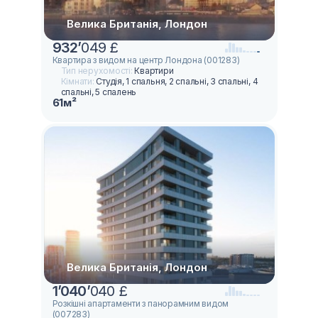
Велика Британія, Лондон
932
’
049 £
Квартира з видом на центр Лондона (001283)
Тип нерухомості:
Квартири
Кімнати:
Студія, 1 спальня, 2 спальні, 3 спальні, 4
спальні, 5 спалень
61м²
Велика Британія, Лондон
1
’
040
’
040 £
Розкішні апартаменти з панорамним видом
(007283)