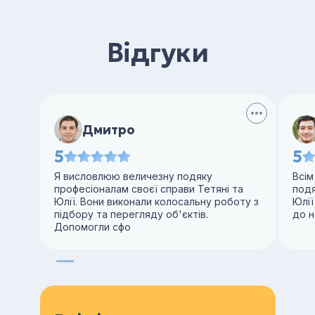
Відгуки
Дмитро
5
5
Я висловлюю величезну подяку
Всім
професіоналам своєї справи Тетяні та
под
Юлії. Вони виконали колосальну роботу з
Юлії
підбору та перегляду об'єктів.
до н
Допомогли сфо