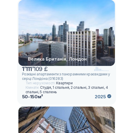
Велика Британія, Лондон
1
’
111
’
109 £
Розкішні апартаменти з панорамними краєвидами у
серці Лондона (016283)
Тип нерухомості:
Квартири
Кімнати:
Студія, 1 спальня, 2 спальні, 3 спальні, 4
спальні, 5 спалень
50-150м²
2025