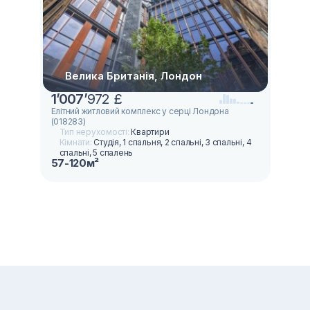
Велика Британія, Лондон
1
’
007
’
972 £
Елітний житловий комплекс у серці Лондона
(018283)
Тип нерухомості:
Квартири
Кімнати:
Студія, 1 спальня, 2 спальні, 3 спальні, 4
спальні, 5 спалень
57-120м²