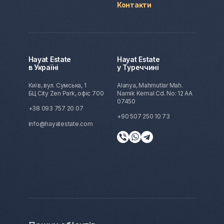
Контакти
Hayat Estate
Hayat Estate
в Україні
у Туреччині
Київ, вул. Сумська, 1
Alanya, Mahmutlar Mah.
БЦ City Zen Park, офіс 700
Namik Kemal Cd. No: 12 AA
07450
+38 093 757 20 07
+90 507 250 10 73
info@hayatestate.com