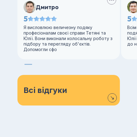
Дмитро
5
5
Я висловлюю величезну подяку
Всім
професіоналам своєї справи Тетяні та
под
Юлії. Вони виконали колосальну роботу з
Юлії
підбору та перегляду об'єктів.
до н
Допомогли сфо
Всі відгуки