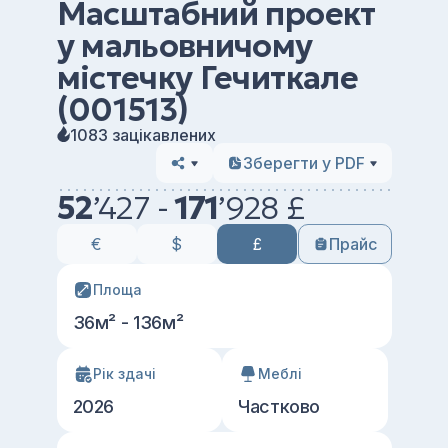
Масштабний проект
у мальовничому
містечку Гечиткале
(001513)
1083 зацікавлених
Зберегти у PDF
52
’
427 -
171
’
928 £
€
$
£
Прайс
Площа
36м² - 136м²
Рік здачі
Меблі
2026
Частково