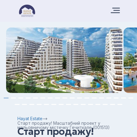
Hayat Estate
Старт продажу! Масштабний проект у
мальовничому містечку Гечиткале (001513)
Старт продажу!