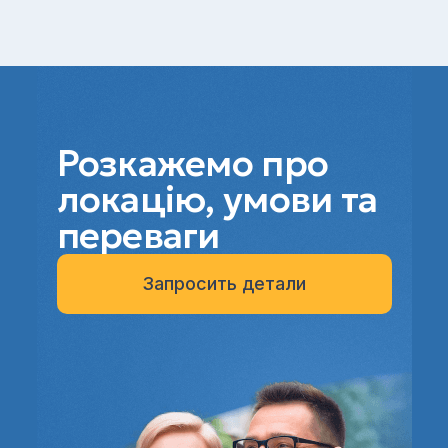
Розкажемо про
локацію, умови та
переваги
Запросить детали