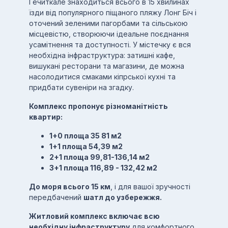
Гечиткале знаходиться всього в 15 хвилинах
їзди від популярного піщаного пляжу Лонг Біч і
оточений зеленими пагорбами та сільською
місцевістю, створюючи ідеальне поєднання
усамітнення та доступності. У містечку є вся
необхідна інфраструктура: затишні кафе,
вишукані ресторани та магазини, де можна
насолодитися смаками кіпрської кухні та
придбати сувеніри на згадку.
Комплекс пропонує різноманітність
квартир:
1+0 площа 35 81 м2
1+1 площа 54,39 м2
2+1 площа 99,81-136,14 м2
3+1 площа 116,89 - 132,42 м2
До моря всього 15 км
, і для вашої зручності
передбачений
шатл до узбережжя.
Житловий комплекс включає всю
необхідну інфраструктуру
для комфортного