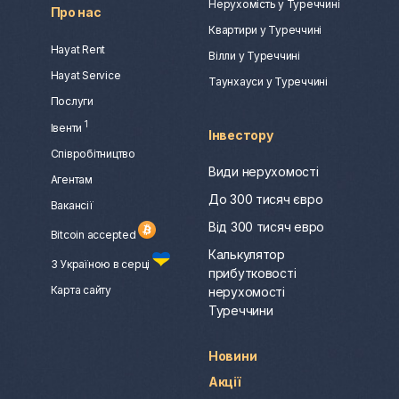
Нерухомість у Туреччині
Про нас
Квартири у Туреччині
Hayat Rent
Вілли у Туреччині
Hayat Service
Таунхауси у Туреччині
Послуги
1
Івенти
Інвестору
Співробітництво
Види нерухомості
Агентам
До 300 тисяч євро
Вакансії
Від 300 тисяч евро
Bitcoin accepted
Калькулятор
З Україною в серці
прибутковості
Карта сайту
нерухомості
Туреччини
Новини
Акції