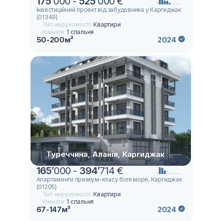
175
’
000 -
525
’
000 €
Інвестиційний проект від забудовника у Каргиджак
(01349)
Тип нерухомості:
Квартири
Кімнати:
1 спальня
50-200м²
2024
Туреччина, Аланія, Каргиджак
165
’
000 -
394
’
714 €
Апартаменти преміум-класу біля моря, Каргиджак
(01205)
Тип нерухомості:
Квартири
Кімнати:
1 спальня
67-147м²
2024