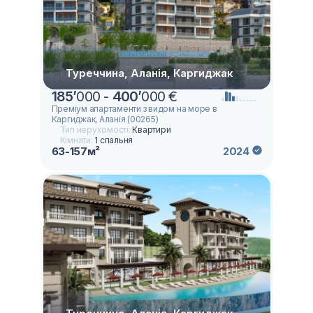
Туреччина, Аланія, Каргиджак
185
’
000 -
400
’
000 €
Преміум апартаменти з видом на море в
Каргиджак, Аланія (00265)
Тип нерухомості:
Квартири
Кімнати:
1 спальня
63-157м²
2024