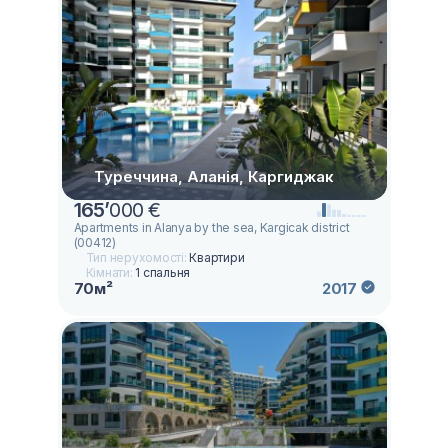
Туреччина, Аланія, Каргиджак
165
’
000 €
Apartments in Alanya by the sea, Kargicak district
(00412)
Тип нерухомості:
Квартири
Кімнати:
1 спальня
70м²
2017