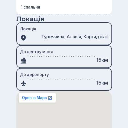
1 спальня
Локація
Локація
Туреччина, Аланія, Каргиджак
До центру міста
15км
До аеропорту
15км