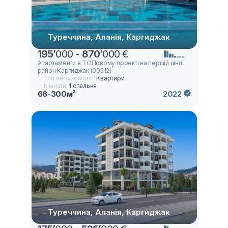
Туреччина, Аланія, Каргиджак
195
’
000 -
870
’
000 €
Апартаменти в ТОПовому проекті на першій лінії,
район Каргиджак (00512)
Тип нерухомості:
Квартири
Кімнати:
1 спальня
68-300м²
2022
Туреччина, Аланія, Каргиджак