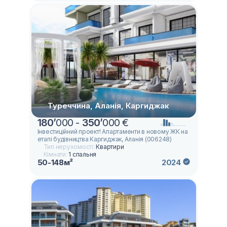
Туреччина, Аланія, Каргиджак
180
’
000 -
350
’
000 €
Інвестиційний проект! Апартаменти в новому ЖК на
етапі будівництва Каргиджак, Аланія (006248)
Тип нерухомості:
Квартири
Кімнати:
1 спальня
50-148м²
2024