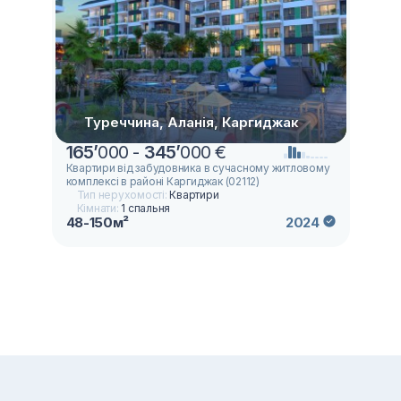
Туреччина, Аланія, Каргиджак
165
’
000 -
345
’
000 €
Квартири від забудовника в сучасному житловому
комплексі в районі Каргиджак (02112)
Тип нерухомості:
Квартири
Кімнати:
1 спальня
48-150м²
2024