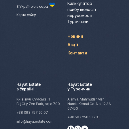
Калькулятор
З Україною в серці
прибутковості
Карта сайту
нерухомості
Туреччини
Новини
Акції
Контакти
Hayat Estate
Hayat Estate
в Україні
у Туреччині
Київ, вул. Сумська, 1
Alanya, Mahmutlar Mah.
БЦ City Zen Park, офіс 700
Namik Kemal Cd. No: 12 AA
07450
+38 093 757 20 07
+90 507 250 10 73
info@hayatestate.com