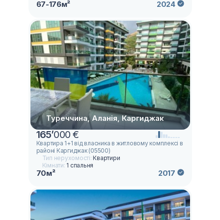
67-176м²
2024
Туреччина, Аланія, Каргиджак
165
’
000 €
Квартира 1+1 від власника в житловому комплексі в
районі Каргиджак (05500)
Тип нерухомості:
Квартири
Кімнати:
1 спальня
70м²
2017