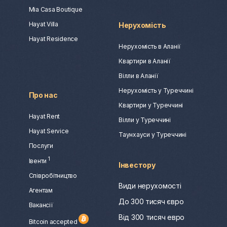
Mia Casa Boutique
Hayat Villa
Нерухомість
Hayat Residence
Нерухомість в Аланії
Квартири в Аланії
Вілли в Аланії
Нерухомість у Туреччині
Про нас
Квартири у Туреччині
Hayat Rent
Вілли у Туреччині
Hayat Service
Таунхауси у Туреччині
Послуги
1
Івенти
Інвестору
Співробітництво
Види нерухомості
Агентам
До 300 тисяч євро
Вакансії
Від 300 тисяч евро
Bitcoin accepted