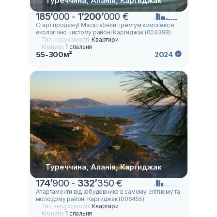
Туреччина, Аланія, Каргиджак
185
’
000 -
1
’
200
’
000 €
Старт продажу! Масштабний преміум комплекс в
екологічно чистому районі Каргиджак (003398)
Тип нерухомості:
Квартири
Кімнати:
1 спальня
55-300м²
2024
Туреччина, Аланія, Каргиджак
174
’
900 -
332
’
350 €
Апартаменти від забудовника в самому елітному та
молодому районі Каргиджак (006455)
Тип нерухомості:
Квартири
Кімнати:
1 спальня