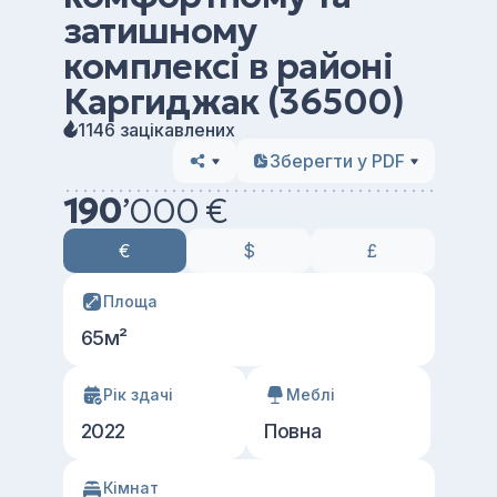
затишному
комплексі в районі
Каргиджак (36500)
1146 зацікавлених
Зберегти у PDF
190
’
000 €
€
$
£
Площа
65м²
Рік здачі
Меблі
2022
Повна
Кімнат