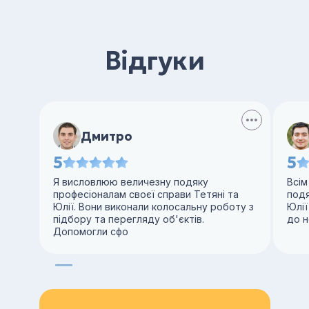
Відгуки
Дмитро
5
5
Я висловлюю величезну подяку
Всім
професіоналам своєї справи Тетяні та
под
Юлії. Вони виконали колосальну роботу з
Юлії
підбору та перегляду об'єктів.
до н
Допомогли сфо