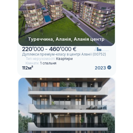
Туреччина, Аланія, Аланія центр
220
’
000 -
460
’
000 €
Дуплекси преміум-класу в центрі Аланії (00752)
Тип нерухомості:
Квартири
Кімнати:
1 спальня
112м²
2023