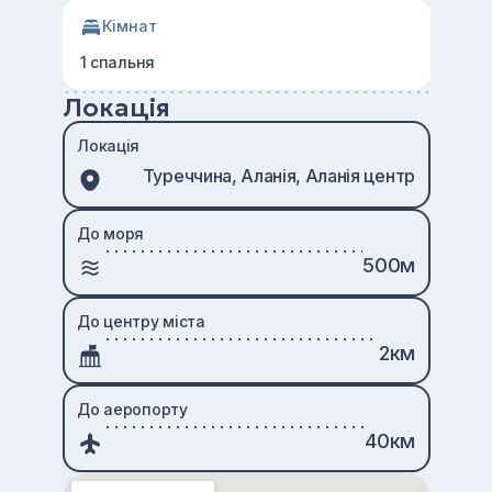
Кімнат
1 спальня
Локація
Локація
Туреччина, Аланія, Аланія центр
До моря
500м
До центру міста
2км
До аеропорту
40км