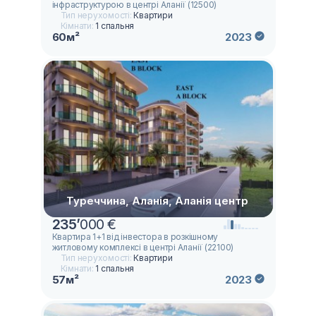
інфраструктурою в центрі Аланії (12500)
Тип нерухомості:
Квартири
Кімнати:
1 спальня
60м²
2023
Туреччина, Аланія, Аланія центр
235
’
000 €
Квартира 1+1 від інвестора в розкішному
житловому комплексі в центрі Аланії (22100)
Тип нерухомості:
Квартири
Кімнати:
1 спальня
57м²
2023