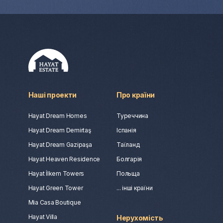
Наші проекти
Про країни
Hayat Dream Homes
Туреччина
Hayat Dream Demirtaş
Іспанія
Hayat Dream Gazipaşa
Таїланд
Hayat Heaven Residence
Болгарія
Hayat İlkem Towers
Польща
Hayat Green Tower
... інші країни
Mia Casa Boutique
Hayat Villa
Нерухомість