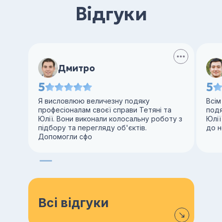
Відгуки
Дмитро
5
5
Я висловлюю величезну подяку
Всім
професіоналам своєї справи Тетяні та
под
Юлії. Вони виконали колосальну роботу з
Юлії
підбору та перегляду об'єктів.
до н
Допомогли сфо
Всі відгуки