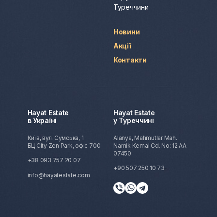
Туреччини
Новини
Акції
Контакти
Hayat Estate
Hayat Estate
в Україні
у Туреччині
Київ, вул. Сумська, 1
Alanya, Mahmutlar Mah.
БЦ City Zen Park, офіс 700
Namik Kemal Cd. No: 12 AA
07450
+38 093 757 20 07
+90 507 250 10 73
info@hayatestate.com