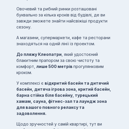
Овочевий та рибний ринки розташовані
буквально за кілька кроків від будівлі, де ви
завжди зможете знайти найсвіжіші продукти
сезону.
А магазини, супермаркети, кафе та ресторани
знаходяться на одній лінії із проектом.
До пляжу Клеопатри
, який удостоєний
блакитним прапором за свою чистоту та
комфорт,
лише 500 метрів
прогулянковим
кроком.
У комплексі є
відкритий басейн та дитячий
басейн, дитяча ігрова зона, критий басейн,
барна стійка біля басейну, турецький
хамам, сауна, фітнес-зал та лаундж зона
для вашого повного релаксу та
задоволення.
Щодо зручностей у самій квартирі, тут ви