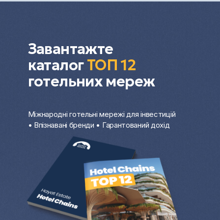
оформлення угоди через довіреність.
Дистанційна купівля нерухомості за кордоном
особливо актуальна для інвесторів і покупців,
які хочуть заощадити час та отримати
Завантажте
професійний супровід на кожному етапі.
каталог
ТОП 12
готельних мереж
Міжнародні готельні мережі для інвестицій
• Впізнавані бренди • Гарантований дохід