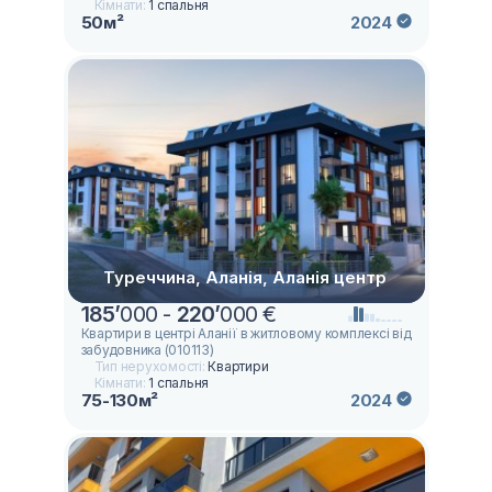
Кімнати:
1 спальня
50м²
2024
Туреччина, Аланія, Аланія центр
185
’
000 -
220
’
000 €
Квартири в центрі Аланії в житловому комплексі від
забудовника (010113)
Тип нерухомості:
Квартири
Кімнати:
1 спальня
75-130м²
2024