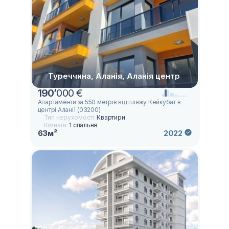
Туреччина, Аланія, Аланія центр
190
’
000 €
Апартаменти за 550 метрів від пляжу Кейкубат в
центрі Аланії (03200)
Тип нерухомості:
Квартири
Кімнати:
1 спальня
63м²
2022