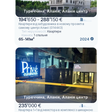
Туреччина, Аланія, Аланія центр
194
’
650 -
288
’
150 €
Квартири від забудовника в новому проекті в
самому центрі Аланії (014443)
Тип нерухомості:
Квартири
Кімнати:
1 спальня
65-141м²
2024
Туреччина, Аланія, Аланія центр
235
’
000 €
Квартира 1+1 від інвестора в комплексі з шикарною