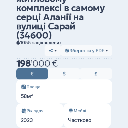
комплексі в самому
серці Аланії на
вулиці Сарай
(34600)
1055 зацікавлених
Зберегти у PDF
198
’
000 €
€
$
£
Площа
58м²
Рік здачі
Меблі
2023
Частково