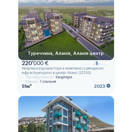
Туреччина, Аланія, Аланія центр
220
’
000 €
Квартира від інвестора в комплексі з шикарною
інфраструктурою в центрі Аланії (22200)
Тип нерухомості:
Квартири
Кімнати:
1 спальня
51м²
2023