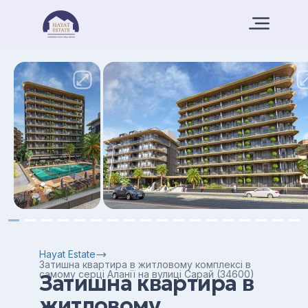
Hayat Estate
Затишна квартира в житловому комплексі в
самому серці Аланії на вулиці Сарай (34600)
Затишна квартира в
житловому