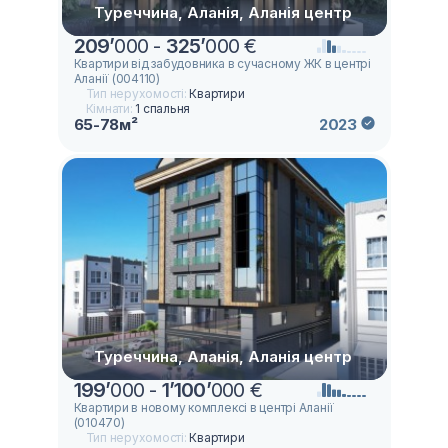
Туреччина, Аланія, Аланія центр
209
’
000 -
325
’
000 €
Квартири від забудовника в сучасному ЖК в центрі
Аланії (004110)
Тип нерухомості:
Квартири
Кімнати:
1 спальня
65-78м²
2023
Туреччина, Аланія, Аланія центр
199
’
000 -
1
’
100
’
000 €
Квартири в новому комплексі в центрі Аланії
(010470)
Тип нерухомості:
Квартири