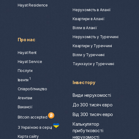
Hayat Residence
Нерухомість в Аланії
Квартири в Аланії
Вілли в Аланії
Нерухомість у Туреччині
Про нас
Квартири у Туреччині
Hayat Rent
Вілли у Туреччині
Hayat Service
Таунхауси у Туреччині
Послуги
1
Івенти
Інвестору
Співробітництво
Види нерухомості
Агентам
До 300 тисяч євро
Вакансії
Від 300 тисяч евро
Bitcoin accepted
Калькулятор
З Україною в серці
прибутковості
Карта сайту
нерухомості