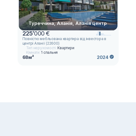
Туреччина, Аланія, Аланія центр
225
’
000 €
Повністю мебльована квартира від інвестора в
центрі Аланії (22600)
Тип нерухомості:
Квартири
Кімнати:
1 спальня
68м²
2024