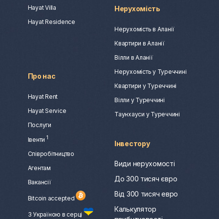
Hayat Villa
Нерухомість
Hayat Residence
Нерухомість в Аланії
Квартири в Аланії
Вілли в Аланії
Нерухомість у Туреччині
Про нас
Квартири у Туреччині
Hayat Rent
Вілли у Туреччині
Hayat Service
Таунхауси у Туреччині
Послуги
1
Івенти
Інвестору
Співробітництво
Види нерухомості
Агентам
До 300 тисяч євро
Вакансії
Від 300 тисяч евро
Bitcoin accepted
Калькулятор
З Україною в серці