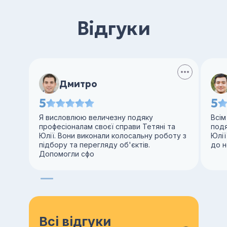
Відгуки
Дмитро
5
5
Я висловлюю величезну подяку
Всім
професіоналам своєї справи Тетяні та
под
Юлії. Вони виконали колосальну роботу з
Юлії
підбору та перегляду об'єктів.
до н
Допомогли сфо
Всі відгуки