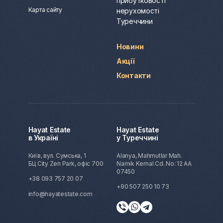
прибутковості
Карта сайту
нерухомості
Туреччини
Новини
Акції
Контакти
Hayat Estate
Hayat Estate
в Україні
у Туреччині
Київ, вул. Сумська, 1
Alanya, Mahmutlar Mah.
БЦ City Zen Park, офіс 700
Namik Kemal Cd. No: 12 AA
07450
+38 093 757 20 07
+90 507 250 10 73
info@hayatestate.com