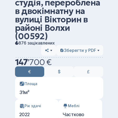
студія, перероблена
в двокімнатну на
вулиці Вікторин в
районі Волхи
(00592)
876 зацікавлених
Зберегти у PDF
147
’
700 €
€
$
£
Площа
31м²
Рік здачі
Меблі
2022
Частково