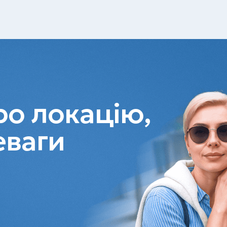
о локацію,
еваги