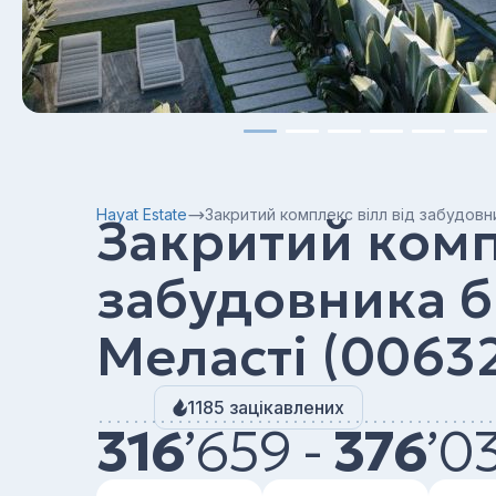
Hayat Estate
Закритий комплекс вілл від забудовн
Закритий комп
забудовника б
Меласті (0063
1185 зацікавлених
316
’
659 -
376
’
03