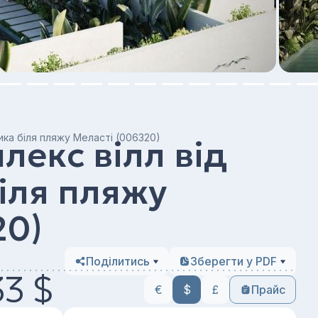
ика біля пляжу Меласті (006320)
лекс вілл від
іля пляжу
20)
Поділитись
Зберегти у PDF
3 $
€
$
£
Прайс