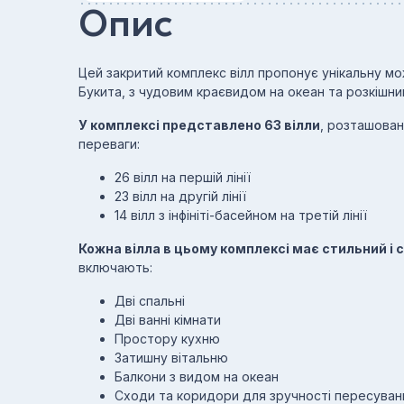
Опис
Цей закритий комплекс вілл пропонує унікальну мо
Букита, з чудовим краєвидом на океан та розкішн
У комплексі представлено 63 вілли
, розташовані
переваги:
26 вілл на першій лінії
23 вілл на другій лінії
14 вілл з інфініті-басейном на третій лінії
Кожна вілла в цьому комплексі має стильний і 
включають:
Дві спальні
Дві ванні кімнати
Простору кухню
Затишну вітальню
Балкони з видом на океан
Сходи та коридори для зручності пересуван