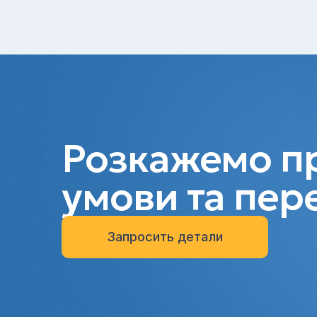
Розкажемо пр
умови та пер
Запросить детали