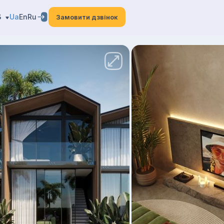
3
Ua
En
Ru
Замовити дзвінок