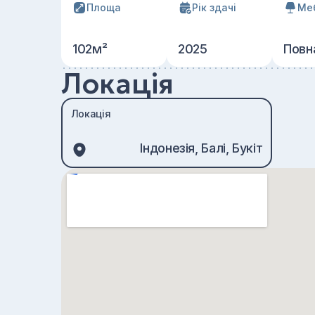
Площа
Рік здачі
Ме
102м²
2025
Повн
Локація
Локація
Індонезія, Балі, Букіт