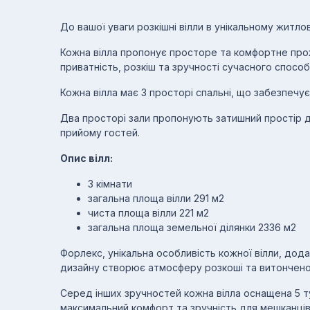
До вашої уваги розкішні вілли в унікальному житлов
Кожна вілла пропонує просторе та комфортне прож
приватність, розкіш та зручності сучасного способ
Кожна вілла має 3 просторі спальні, що забезпечує
Два просторі зали пропонують затишний простір дл
прийому гостей.
Опис вілл:
3 кімнати
загальна площа вілли 291 м2
чиста площа вілли 221 м2
загальна площа земельної ділянки 2336 м2
Форлекс, унікальна особливість кожної вілли, дода
дизайну створює атмосферу розкоші та витончено
Серед інших зручностей кожна вілла оснащена 5 т
максимальний комфорт та зручність для мешканців.