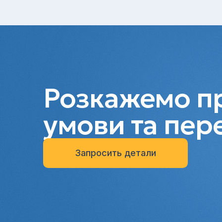
Розкажемо пр
умови та пер
Запросить детали