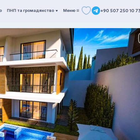
о
ПНП та громадянство
Mеню
+90 507 250 10 7