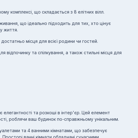
ому комплексі, що складається з 8 елітних вілл.
ивання, що ідеально підходить для тих, хто цінує
у життя.
 достатньо місця для всієї родини чи гостей.
я відпочинку та спілкування, а також стильні місця для
є елегантності та розкоші в інтер'єр. Цей елемент
сті, роблячи ваш будинок по-справжньому унікальним.
уалетами та 4 ванними кімнатами, що забезпечує
 Просторі ванні кімнати обладнані сучасними