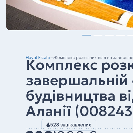
Hayat Estate
Комплекс розкішних вілл на завершаль
Комплекс розк
завершальній 
будівництва в
Аланії (008243
528 зацікавлених