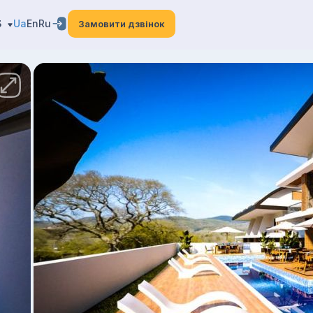
3
Ua
En
Ru
Замовити дзвінок