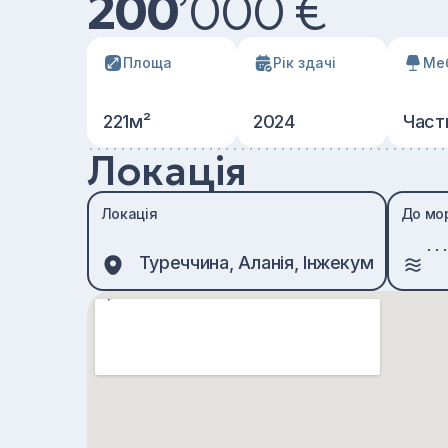
200
’
000 €
Площа
Рік здачі
Ме
221м²
2024
Част
Локація
Локація
До мо
Туреччина, Аланія, Інжекум