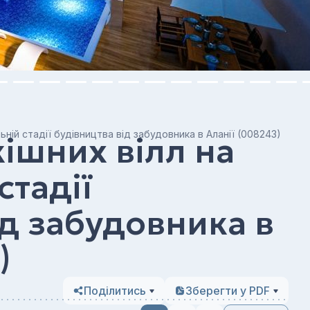
ній стадії будівництва від забудовника в Аланії (008243)
ішних вілл на
стадії
ід забудовника в
)
Поділитись
Зберегти у PDF