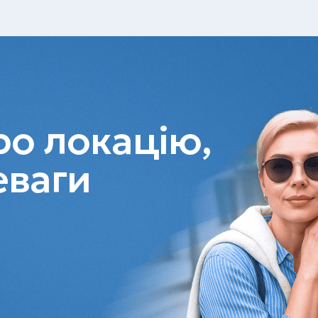
о локацію,
еваги