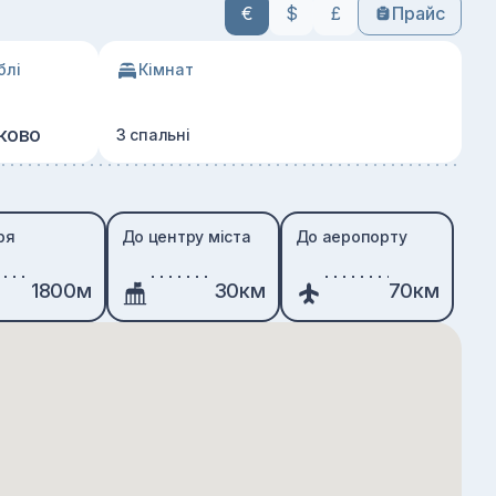
€
$
£
Прайс
блі
Кімнат
ково
3 спальні
ря
До центру міста
До аеропорту
1800м
30км
70км