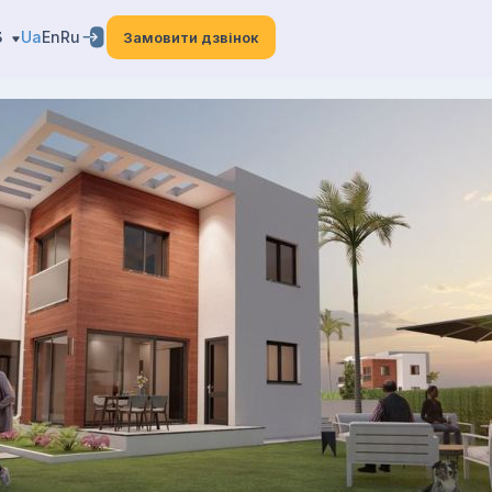
3
Ua
En
Ru
Замовити дзвінок