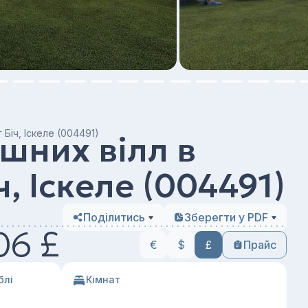
 Біч, Іскеле (004491)
шних вілл в
ч, Іскеле (004491)
Поділитись
Зберегти у PDF
06 £
€
$
£
Прайс
блі
Кімнат