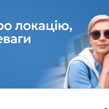
о локацію,
еваги