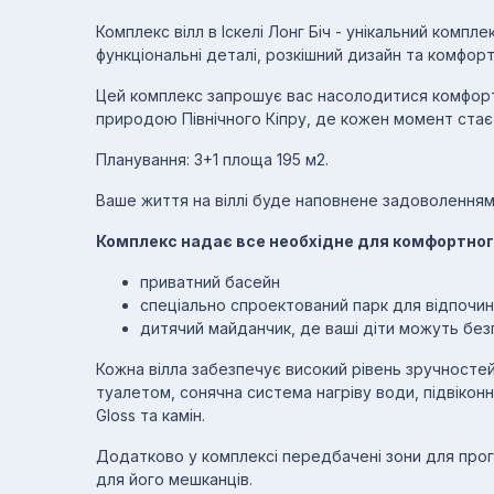
Комплекс вілл в Іскелі Лонг Біч - унікальний комплек
функціональні деталі, розкішний дизайн та комфо
Цей комплекс запрошує вас насолодитися комфорт
природою Північного Кіпру, де кожен момент стає
Планування: 3+1 площа 195 м2.
Ваше життя на віллі буде наповнене задоволенням
Комплекс надає все необхідне для комфортног
приватний басейн
спеціально спроектований парк для відпочин
дитячий майданчик, де ваші діти можуть без
Кожна вілла забезпечує високий рівень зручностей
туалетом, сонячна система нагріву води, підвікон
Gloss та камін.
Додатково у комплексі передбачені зони для прог
для його мешканців.