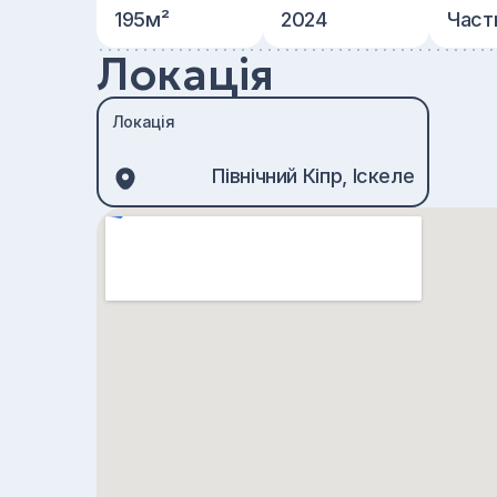
195м²
2024
Част
Локація
Локація
Північний Кіпр, Іскеле