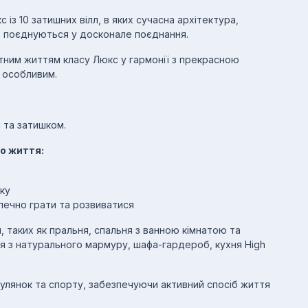
с із 10 затишних вілл, в яких сучасна архітектура,
рт поєднуються у досконале поєднання.
ним життям класу Люкс у гармонії з прекрасною
 особливим.
 та затишком.
о життя:
ку
печно грати та розвиватися
, таких як пральня, спальня з ванною кімнатою та
ня з натурального мармуру, шафа-гардероб, кухня High
улянок та спорту, забезпечуючи активний спосіб життя