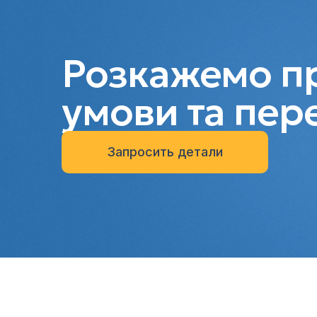
Розкажемо пр
умови та пер
Запросить детали