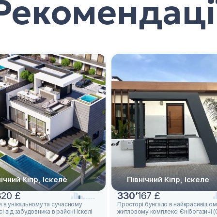
Рекомендаці
ічний Кіпр, Іскеле
Північний Кіпр, Іскеле
320 £
330
’
167 £
 в унікальному та сучасному
Просторі бунгало в найкрасивішом
і від забудовника в районі Іскелі
житловому комплексі Єнібогазичі (