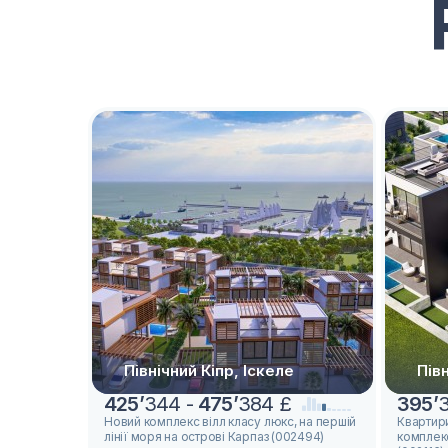
Північний Кіпр, Іскеле
Півн
425
’
344 -
475
’
384 £
395
’
Новий комплекс вілл класу люкс, на першій
Квартири
лінії моря на острові Карпаз (002494)
комплекс