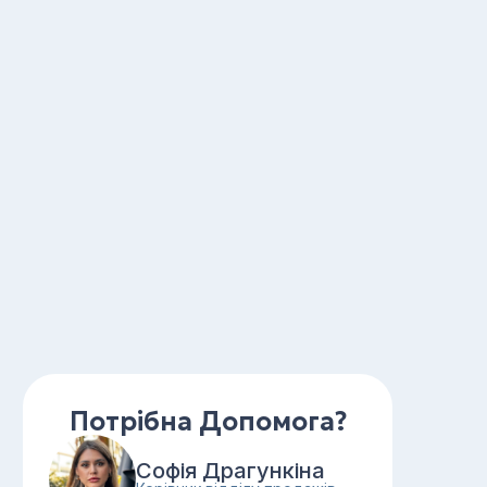
Потрібна Допомога?
Софія Драгункіна