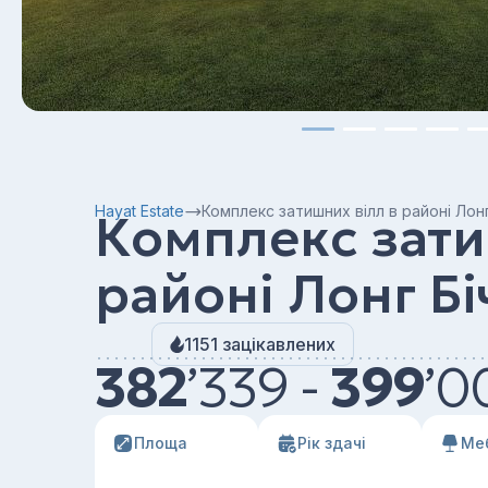
Hayat Estate
Комплекс затишних вілл в районі Лонг
Комплекс зати
районі Лонг Бі
1151 зацікавлених
382
’
339 -
399
’
0
Площа
Рік здачі
Ме