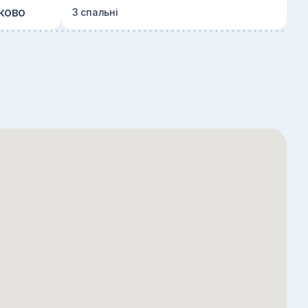
ково
3 спальні