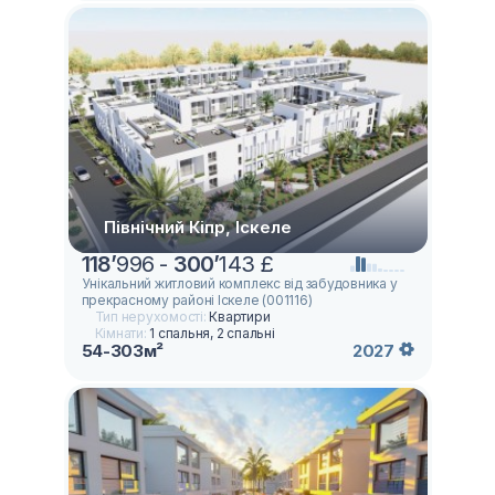
Північний Кіпр, Іскеле
118
’
996 -
300
’
143 £
Унікальний житловий комплекс від забудовника у
прекрасному районі Іскеле (001116)
Тип нерухомості:
Квартири
Кімнати:
1 спальня, 2 спальні
54-303м²
2027