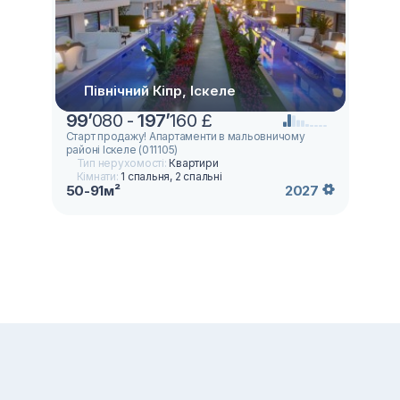
Північний Кіпр, Іскеле
99
’
080 -
197
’
160 £
Старт продажу! Апартаменти в мальовничому
районі Іскеле (011105)
Тип нерухомості:
Квартири
Кімнати:
1 спальня, 2 спальні
50-91м²
2027