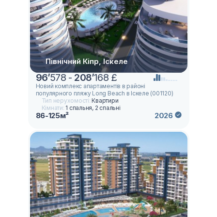
Північний Кіпр, Іскеле
96
’
578 -
208
’
168 £
Новий комплекс апартаментів в районі
популярного пляжу Long Beach в Іскеле (001120)
Тип нерухомості:
Квартири
Кімнати:
1 спальня, 2 спальні
86-125м²
2026