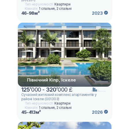
Тип нерухомості:
Квартири
Кімнати:
1 спальня, 2 спальні
46-98м²
2023
Північний Кіпр, Іскеле
125
’
000 -
320
’
000 £
Сучасний житловий комплекс апартаментів у
районі Іскеле (001303)
Тип нерухомості:
Квартири
Кімнати:
1 спальня, 2 спальні
45-413м²
2026