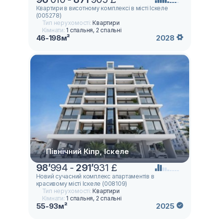
Квартири в висотному комплексі в місті Іскеле
(005278)
Тип нерухомості:
Квартири
Кімнати:
1 спальня, 2 спальні
46-198м²
2028
Північний Кіпр, Іскеле
98
’
994 -
291
’
931 £
Новий сучасний комплекс апартаментів в
красивому місті Іскеле (008109)
Тип нерухомості:
Квартири
Кімнати:
1 спальня, 2 спальні
55-93м²
2025