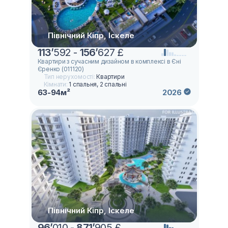
Північний Кіпр, Іскеле
113
’
592 -
156
’
627 £
Квартири з сучасним дизайном в комплексі в Єні
Єренко (011120)
Тип нерухомості:
Квартири
Кімнати:
1 спальня, 2 спальні
63-94м²
2026
Північний Кіпр, Іскеле
96
’
010 -
871
’
905 £