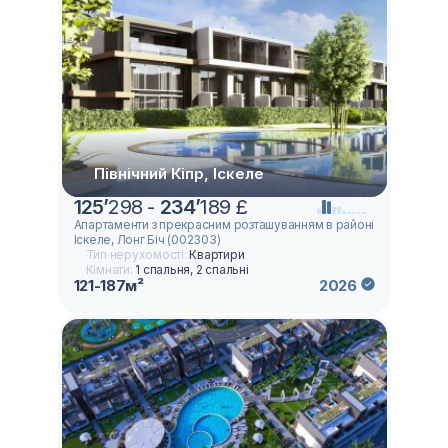
Північний Кіпр, Іскеле
125
’
298 -
234
’
189 £
Апартаменти з прекрасним розташуванням в районі
Іскеле, Лонг Біч (002303)
Тип нерухомості:
Квартири
Кімнати:
1 спальня, 2 спальні
121-187м²
2026