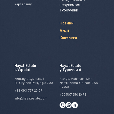
Карта сайту
нерухомості
Туреччини
Новини
Акції
Контакти
Hayat Estate
Hayat Estate
в Україні
у Туреччині
Київ, вул. Сумська, 1
Alanya, Mahmutlar Mah.
БЦ City Zen Park, офіс 700
Namik Kemal Cd. No: 12 AA
07450
+38 093 757 20 07
+90 507 250 10 73
info@hayatestate.com