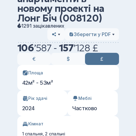
новому проекті на
Лонг Біч (008120)
1291 зацікавлених
Зберегти у PDF
106
’
587 -
157
’
128 £
€
$
£
Площа
42м² - 53м²
Рік здачі
Меблі
2024
Частково
Кімнат
1 спальня, 2 спальні