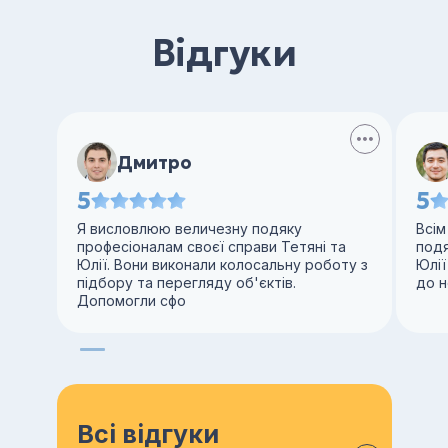
Відгуки
Дмитро
5
5
Я висловлюю величезну подяку
Всім
професіоналам своєї справи Тетяні та
под
Юлії. Вони виконали колосальну роботу з
Юлії
підбору та перегляду об'єктів.
до н
Допомогли сфо
Всі відгуки