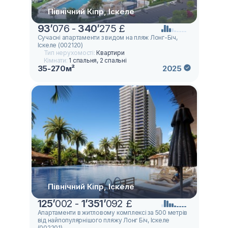
Північний Кіпр, Іскеле
93
’
076 -
340
’
275 £
Сучасні апартаменти з видом на пляж Лонг-Біч,
Іскеле (002120)
Тип нерухомості:
Квартири
Кімнати:
1 спальня, 2 спальні
35-270м²
2025
Північний Кіпр, Іскеле
125
’
002 -
1
’
351
’
092 £
Апартаменти в житловому комплексі за 500 метрів
від найпопулярнішого пляжу Лонг Біч, Іскеле
(002201)