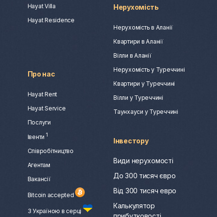
Hayat Villa
Нерухомість
Hayat Residence
Нерухомість в Аланії
Квартири в Аланії
Вілли в Аланії
Нерухомість у Туреччині
Про нас
Квартири у Туреччині
Hayat Rent
Вілли у Туреччині
Hayat Service
Таунхауси у Туреччині
Послуги
1
Івенти
Інвестору
Співробітництво
Види нерухомості
Агентам
До 300 тисяч євро
Вакансії
Від 300 тисяч евро
Bitcoin accepted
Калькулятор
З Україною в серці
прибутковості