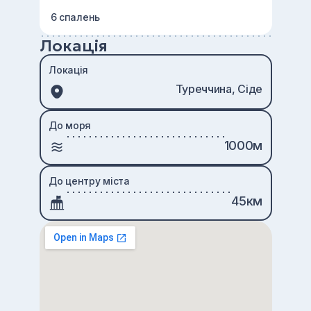
6 спалень
Локація
Локація
Туреччина, Сіде
До моря
1000м
До центру міста
45км