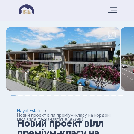
Hayat Estate
Новий проект вілл преміум-класу на кордоні
міст Сіде та Манавгат (036398)
Новий проект вілл
преміум-класу на