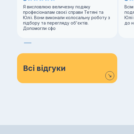
Я висловлюю величезну подяку
Всім
професіоналам своєї справи Тетяні та
под
Юлії. Вони виконали колосальну роботу з
Юлії
підбору та перегляду об'єктів.
до н
Допомогли сфо
Всі відгуки