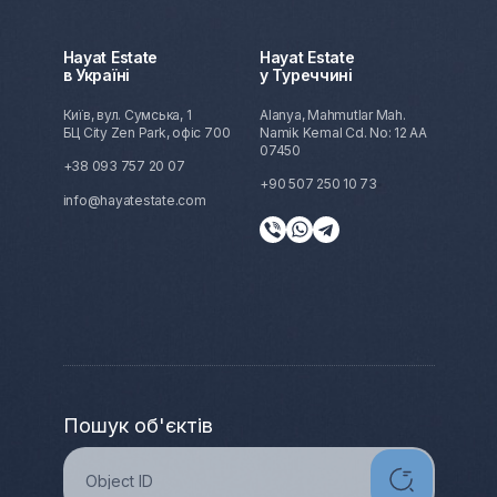
Hayat Estate
Hayat Estate
в Україні
у Туреччині
Київ, вул. Сумська, 1
Alanya, Mahmutlar Mah.
БЦ City Zen Park, офіс 700
Namik Kemal Cd. No: 12 AA
07450
+38 093 757 20 07
+90 507 250 10 73
info@hayatestate.com
Пошук об'єктів