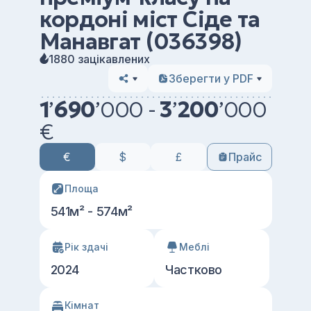
кордоні міст Сіде та
Манавгат (036398)
1880 зацікавлених
Зберегти у PDF
1
’
690
’
000 -
3
’
200
’
000
€
€
$
£
Прайс
Площа
541м² - 574м²
Рік здачі
Меблі
2024
Частково
Кімнат