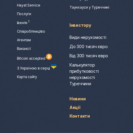
Hayat Service
Таунхауси у Туреччині
Послуги
1
Івенти
Інвестору
Співробітництво
Види нерухомості
Агентам
До 300 тисяч євро
Вакансії
Від 300 тисяч евро
Bitcoin accepted
Калькулятор
З Україною в серці
прибутковості
Карта сайту
нерухомості
Туреччини
Новини
Акції
Контакти