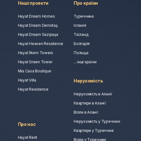
Наші проекти
Про країни
Hayat Dream Homes
Туреччина
Hayat Dream Demirtaş
Іспанія
Hayat Dream Gazipaşa
Таїланд
Hayat Heaven Residence
Болгарія
Hayat İlkem Towers
Польща
Hayat Green Tower
... інші країни
Mia Casa Boutique
Hayat Villa
Нерухомість
Hayat Residence
Нерухомість в Аланії
Квартири в Аланії
Вілли в Аланії
Нерухомість у Туреччині
Про нас
Квартири у Туреччині
Hayat Rent
Вілли у Туреччині