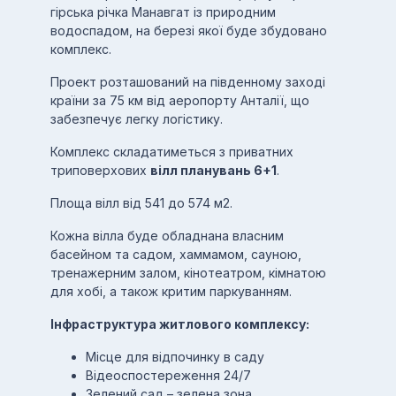
гірська річка Манавгат із природним
водоспадом, на березі якої буде збудовано
комплекс.
Проект розташований на південному заході
країни за 75 км від аеропорту Анталії, що
забезпечує легку логістику.
Комплекс складатиметься з приватних
триповерхових
вілл планувань 6+1
.
Площа вілл від 541 до 574 м2.
Кожна вілла буде обладнана власним
басейном та садом, хаммамом, сауною,
тренажерним залом, кінотеатром, кімнатою
для хобі, а також критим паркуванням.
Інфраструктура житлового комплексу:
Мiсце для вiдпочинку в саду
Відеоспостереження 24/7
Зелений сад – зелена зона