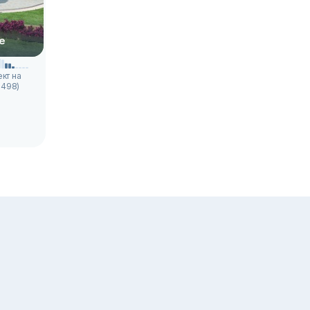
е
кт на
2498)