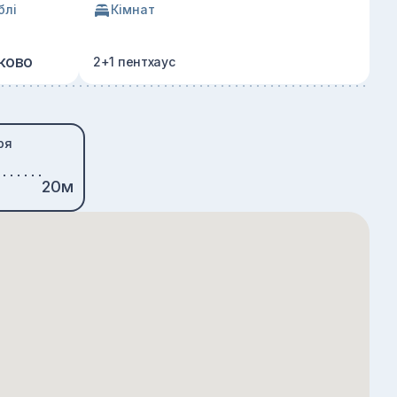
блі
Кімнат
ково
2+1 пентхаус
ря
20м