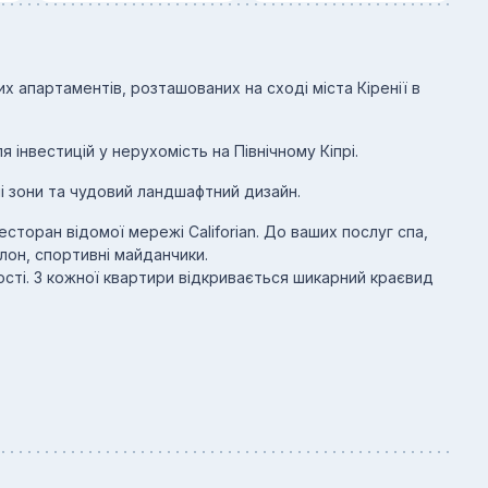
их апартаментів, розташованих на сході міста Кіренії в
 інвестицій у нерухомість на Північному Кіпрі.
ні зони та чудовий ландшафтний дизайн.
сторан відомої мережі Califorian. До ваших послуг спа,
лон, спортивні майданчики.
сті. З кожної квартири відкривається шикарний краєвид