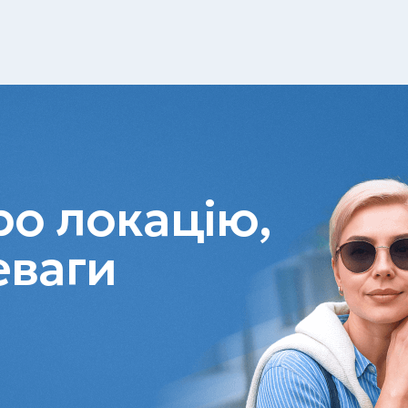
о локацію,
еваги