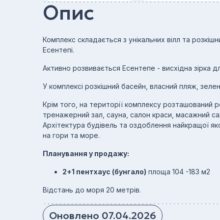
Опис
Комплекс складається з унікальних вілл та розкішн
Есентепі.
Активно розвивається Есентепе - висхідна зірка для
У комплексі розкішний басейн, власний пляж, зеле
Крім того, на території комплексу розташований ре
тренажерний зал, сауна, салон краси, масажний са
Архітектура будівель та оздоблення найкращої яко
на гори та море.
Планування у продажу:
2+1 пентхаус (бунгало)
площа 104 -183 м2
Відстань до моря 20 метрів.
Оновлено 07.04.2026