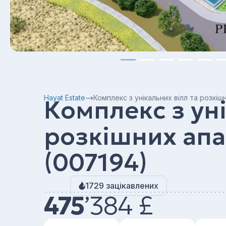
Hayat Estate
Комплекс з унікальних вілл та розкіш
Комплекс з уні
розкішних апа
(007194)
1729 зацікавлених
475
’
384 £