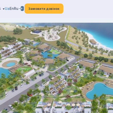
3
Ua
En
Ru
Замовити дзвінок