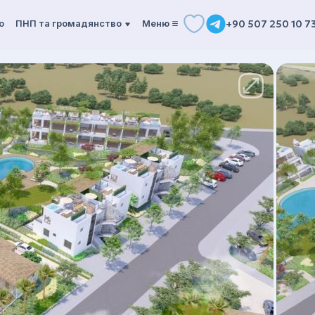
о
ПНП та громадянство
Mеню
+90 507 250 10 7