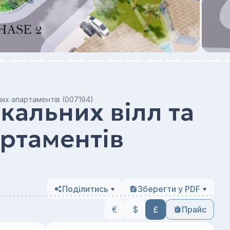
них апартаментів (007194)
кальних вілл та
ртаментів
Поділитись
Зберегти у PDF
€
$
£
Прайс