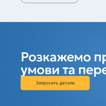
Розкажемо пр
умови та пер
Запросить детали