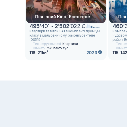
Північний Кіпр, Есентепе
Пів
495
’
401 -
2
’
502
’
022 £
460
’
Квартири та вілли 3+1 в комплексі преміум
Комплек
класу в мальовничому районі Есентепе
чудовому
(005194)
районі Е
Тип нерухомості:
Квартири
Тип не
Кімнати:
2+1 пентхаус
Кімнат
116-211м²
115-14
2023