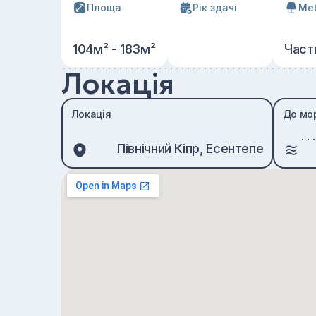
Площа
Рік здачі
Ме
104м² - 183м²
Част
Локація
Локація
До мо
Північний Кіпр, Есентепе