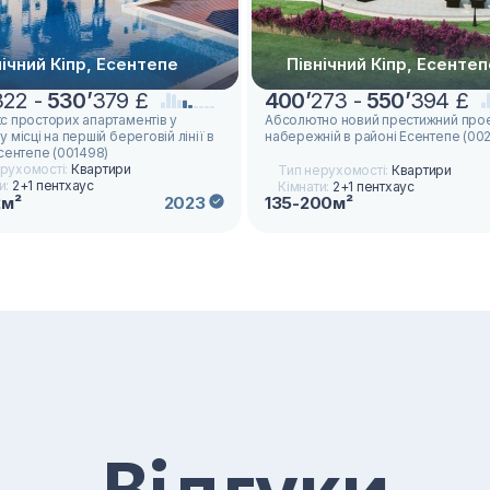
нічний Кіпр, Есентепе
Північний Кіпр, Есентеп
322 -
530
’
379 £
400
’
273 -
550
’
394 £
с просторих апартаментів у
Абсолютно новий престижний прое
 місці на першій береговій лінії в
набережній в районі Есентепе (00
сентепе (001498)
рухомості:
Квартири
Тип нерухомості:
Квартири
и:
2+1 пентхаус
Кімнати:
2+1 пентхаус
2м²
2023
135-200м²