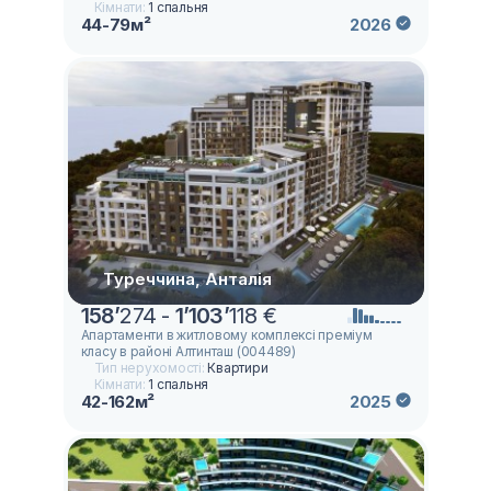
Кімнати:
1 спальня
44-79м²
2026
Туреччина, Анталія
158
’
274 -
1
’
103
’
118 €
Апартаменти в житловому комплексі преміум
класу в районі Алтинташ (004489)
Тип нерухомості:
Квартири
Кімнати:
1 спальня
42-162м²
2025