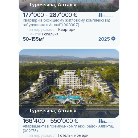
Туреччина, Анталія
177
’
000 -
287
’
000 €
Квартири в розкішному житловому комплексі від
забудовника в Анталії (008307)
Тип нерухомості:
Квартири
Кімнати:
1 спальня
50-155м²
2025
Туреччина, Анталія
166
’
400 -
550
’
000 €
Апартаменти в преміум-комплексі, район Алтинташ
(002175)
Тип нерухомості:
Готельні номери