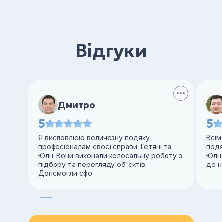
Відгуки
Дмитро
5
5
Я висловлюю величезну подяку
Всім
професіоналам своєї справи Тетяні та
под
Юлії. Вони виконали колосальну роботу з
Юлії
підбору та перегляду об'єктів.
до н
Допомогли сфо