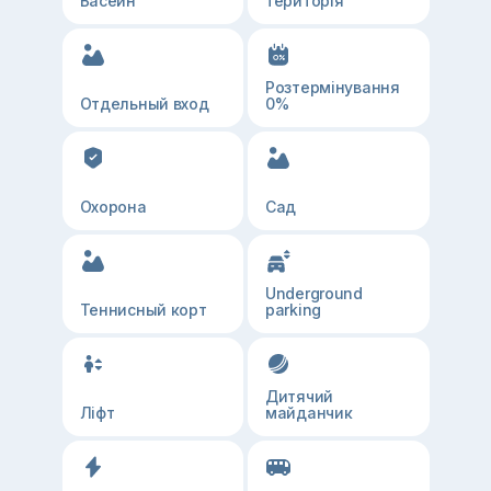
Басейн
територія
Розтермінування
Отдельный вход
0%
Охорона
Сад
Underground
Теннисный корт
parking
Дитячий
Ліфт
майданчик