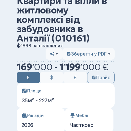
Квартири та вілли в
житловому
комплексі від
забудовника в
Анталії (010161)
1898 зацікавлених
Зберегти у PDF
169
’
000 -
1
’
199
’
000 €
€
$
£
Прайс
Площа
35м² - 227м²
Рік здачі
Меблі
2026
Частково