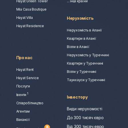
Hayat Green Tower
... інші країни
Mia Casa Boutique
Hayat Villa
Нерухомість
Hayat Residence
Нерухомість в Аланії
Квартири в Аланії
Вілли в Аланії
Нерухомість у Туреччині
Про нас
Квартири у Туреччині
Hayat Rent
Вілли у Туреччині
Hayat Service
Таунхауси у Туреччині
Послуги
1
Івенти
Інвестору
Співробітництво
Види нерухомості
Агентам
До 300 тисяч євро
Вакансії
Від 300 тисяч евро