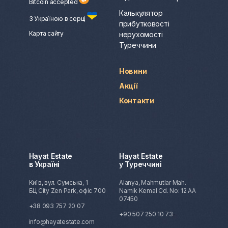
Bitcoin accepted
Калькулятор
З Україною в серці
прибутковості
Карта сайту
нерухомості
Туреччини
Новини
Акції
Контакти
Hayat Estate
Hayat Estate
в Україні
у Туреччині
Київ, вул. Сумська, 1
Alanya, Mahmutlar Mah.
БЦ City Zen Park, офіс 700
Namik Kemal Cd. No: 12 AA
07450
+38 093 757 20 07
+90 507 250 10 73
info@hayatestate.com