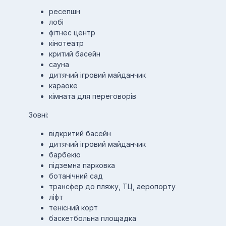
ресепшн
лобі
фітнес центр
кінотеатр
критий басейн
сауна
дитячий ігровий майданчик
караоке
кімната для переговорів
Зовні:
відкритий басейн
дитячий ігровий майданчик
барбекю
підземна парковка
ботанічний сад
трансфер до пляжу, ТЦ, аеропорту
ліфт
тенісний корт
баскетбольна площадка