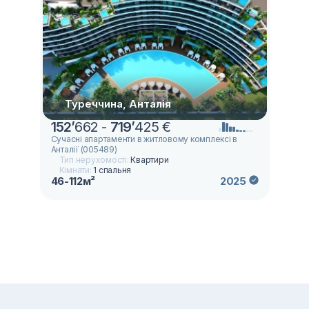
Туреччина, Анталія
152
’
662 -
719
’
425 €
Сучасні апартаменти в житловому комплексі в
Анталії (005489)
Тип нерухомості:
Квартири
Кімнати:
1 спальня
46-112м²
2025