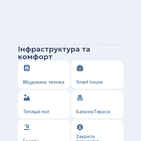
Інфраструктура та
комфорт
Вбудована техніка
Smart house
Теплый пол
Балкон/Тераса
Закрита