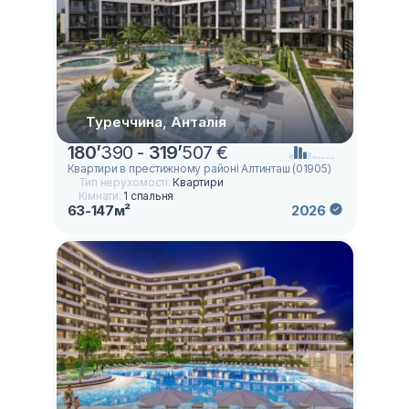
Туреччина, Анталія
180
’
390 -
319
’
507 €
Квартири в престижному районі Алтинташ (01905)
Тип нерухомості:
Квартири
Кімнати:
1 спальня
63-147м²
2026