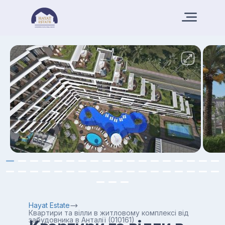
Hayat Estate
Квартири та вілли в житловому комплексі від
забудовника в Анталії (010161)