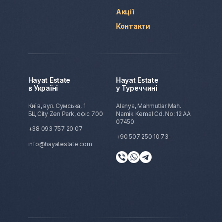
Акції
Контакти
Hayat Estate
Hayat Estate
в Україні
у Туреччині
Київ, вул. Сумська, 1
Alanya, Mahmutlar Mah.
БЦ City Zen Park, офіс 700
Namik Kemal Cd. No: 12 AA
07450
+38 093 757 20 07
+90 507 250 10 73
info@hayatestate.com