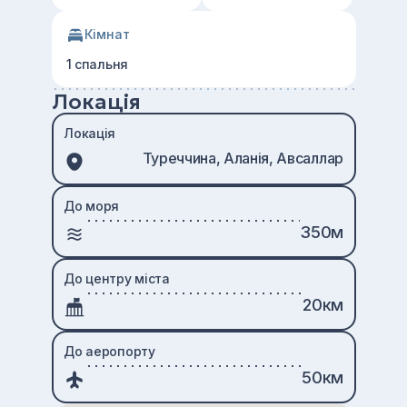
Кімнат
1 спальня
Локація
Локація
Туреччина, Аланія, Авсаллар
До моря
350м
До центру міста
20км
До аеропорту
50км