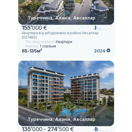
Туреччина, Аланія, Авсаллар
155
’
000 €
Квартири від забудовника в районі Авсаллар
(001460)
Тип нерухомості:
Квартири
Кімнати:
1 спальня
65-135м²
2024
Туреччина, Аланія, Авсаллар
135
’
000 -
274
’
500 €