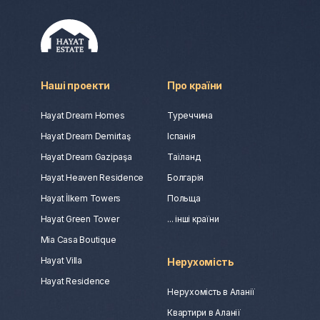
Наші проекти
Про країни
Hayat Dream Homes
Туреччина
Hayat Dream Demirtaş
Іспанія
Hayat Dream Gazipaşa
Таїланд
Hayat Heaven Residence
Болгарія
Hayat İlkem Towers
Польща
Hayat Green Tower
... інші країни
Mia Casa Boutique
Hayat Villa
Нерухомість
Hayat Residence
Нерухомість в Аланії
Квартири в Аланії