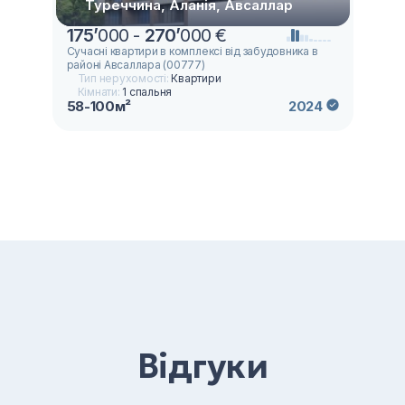
Туреччина, Аланія, Авсаллар
175
’
000 -
270
’
000 €
Сучасні квартири в комплексі від забудовника в
районі Авсаллара (00777)
Тип нерухомості:
Квартири
Кімнати:
1 спальня
58-100м²
2024
Відгуки