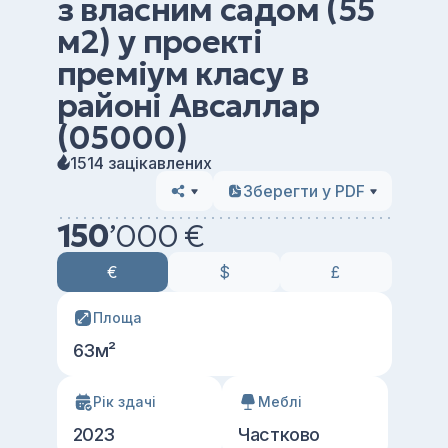
з власним садом (55
м2) у проекті
преміум класу в
районі Авсаллар
(05000)
1514 зацікавлених
Зберегти у PDF
150
’
000 €
€
$
£
Площа
63м²
Рік здачі
Меблі
2023
Частково