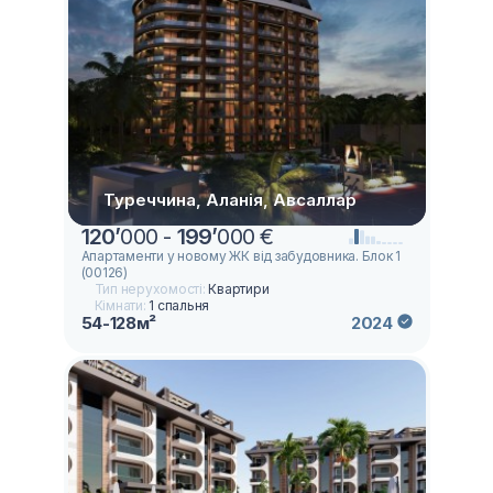
Туреччина, Аланія, Авсаллар
120
’
000 -
199
’
000 €
Апартаменти у новому ЖК від забудовника. Блок 1
(00126)
Тип нерухомості:
Квартири
Кімнати:
1 спальня
54-128м²
2024