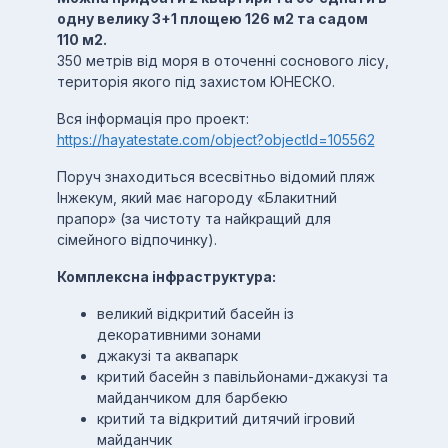
одну велику 3+1 площею 126 м2 та садом
110 м2.
350 метрів від моря в оточенні соснового лісу,
територія якого під захистом ЮНЕСКО.
Вся інформація про проект:
https://hayatestate.com/object?objectId=105562
Поруч знаходиться всесвітньо відомий пляж
Інжекум, який має нагороду «Блакитний
прапор» (за чистоту та найкращий для
сімейного відпочинку).
Комплексна інфраструктура:
великий відкритий басейн із
декоративними зонами
джакузі та аквапарк
критий басейн з павільйонами-джакузі та
майданчиком для барбекю
критий та відкритий дитячий ігровий
майданчик