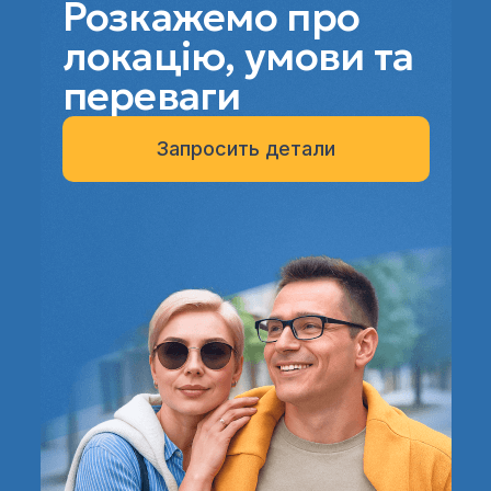
Розкажемо про
локацію, умови та
переваги
Запросить детали