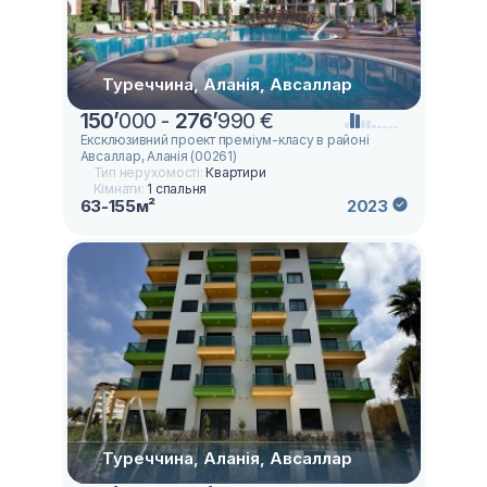
Туреччина, Аланія, Авсаллар
150
’
000 -
276
’
990 €
Ексклюзивний проект преміум-класу в районі
Авсаллар, Аланія (00261)
Тип нерухомості:
Квартири
Кімнати:
1 спальня
63-155м²
2023
Туреччина, Аланія, Авсаллар