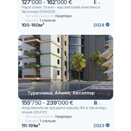
127
’
000 -
162
’
000 €
Hayat Green Tower – наш житловий комплекс в
Авсалларі (004000)
Тип нерухомості:
Квартири
Кімнати:
1 спальня
100-160м²
2024
Туреччина, Аланія, Авсаллар
155
’
750 -
239
’
000 €
Апартаменти на продаж в новому ЖК в Авсалларі,
Аланія (004121)
Тип нерухомості:
Квартири
Кімнати:
1 спальня
111-191м²
2023