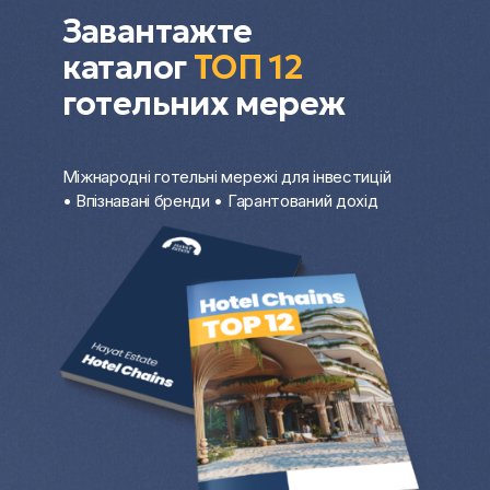
які хочуть заощадити час та отримати
Завантажте
професійний супровід на кожному етапі.
каталог
ТОП 12
готельних мереж
Міжнародні готельні мережі для інвестицій
• Впізнавані бренди • Гарантований дохід