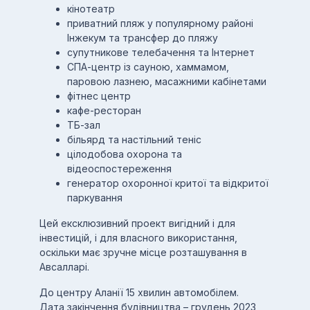
кінотеатр
приватний пляж у популярному районі
Інжекум та трансфер до пляжу
супутникове телебачення та Інтернет
СПА-центр із сауною, хаммамом,
паровою лазнею, масажними кабінетами
фітнес центр
кафе-ресторан
ТБ-зал
більярд та настільний теніс
цілодобова охорона та
відеоспостереження
генератор охоронної критої та відкритої
паркування
Цей ексклюзивний проект вигідний і для
інвестицій, і для власного використання,
оскільки має зручне місце розташування в
Авсалларі.
До центру Аланії 15 хвилин автомобілем.
Дата закінчення будівництва – грудень 2023