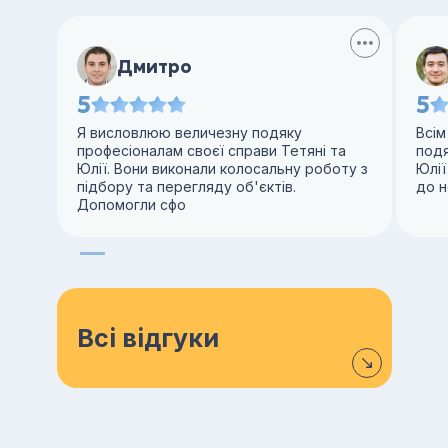
Дмитро
5
5
Я висловлюю величезну подяку
Всім
професіоналам своєї справи Тетяні та
под
Юлії. Вони виконали колосальну роботу з
Юлії
підбору та перегляду об'єктів.
до н
Допомогли сфо
Всі відгуки