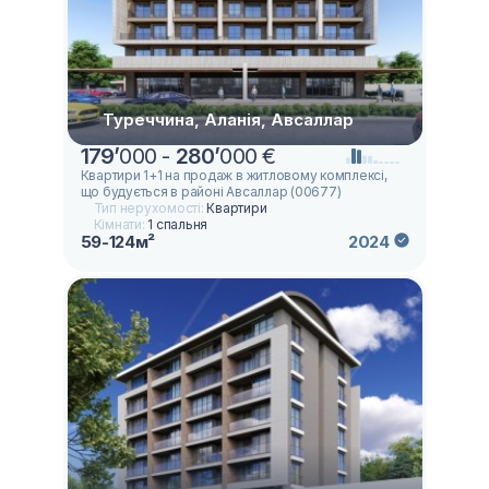
Туреччина, Аланія, Авсаллар
179
’
000 -
280
’
000 €
Квартири 1+1 на продаж в житловому комплексі,
що будується в районі Авсаллар (00677)
Тип нерухомості:
Квартири
Кімнати:
1 спальня
59-124м²
2024