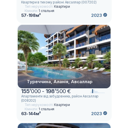
Квартири в тихому районі Авсаллар (007202)
Тип нерухомості:
Квартири
Кімнати:
1 спальня
57-198м²
2023
Туреччина, Аланія, Авсаллар
155
’
000 -
198
’
500 €
Апартаменти від забудовника, район Авсаллар
(008202)
Тип нерухомості:
Квартири
Кімнати:
1 спальня
63-144м²
2023