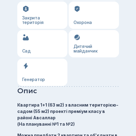
Закрита
територія
Охорона
Дитячий
Сад
майданчик
Генератор
Опис
Квартира 1+1 (63 м2) з власним територією-
садом (55 м2) проекті преміум класу в
районі Авсаллар
(На плануванні №1 та №2)
Можна придбати 2 квартири та об'єднати в