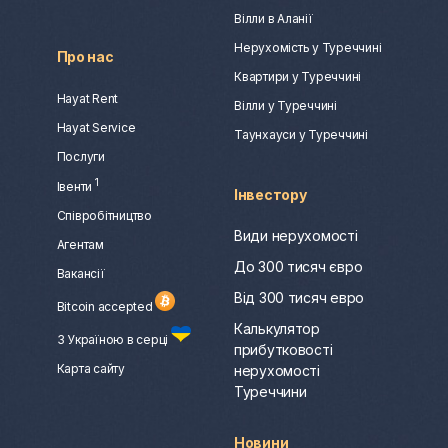
Вілли в Аланії
Нерухомість у Туреччині
Про нас
Квартири у Туреччині
Hayat Rent
Вілли у Туреччині
Hayat Service
Таунхауси у Туреччині
Послуги
1
Івенти
Інвестору
Співробітництво
Види нерухомості
Агентам
До 300 тисяч євро
Вакансії
Від 300 тисяч евро
Bitcoin accepted
Калькулятор
З Україною в серці
прибутковості
Карта сайту
нерухомості
Туреччини
Новини