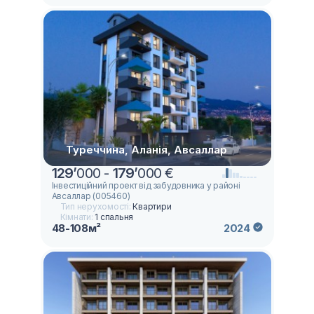
Туреччина, Аланія, Авсаллар
129
’
000 -
179
’
000 €
Інвестиційний проект від забудовника у районі
Авсаллар (005460)
Тип нерухомості:
Квартири
Кімнати:
1 спальня
48-108м²
2024