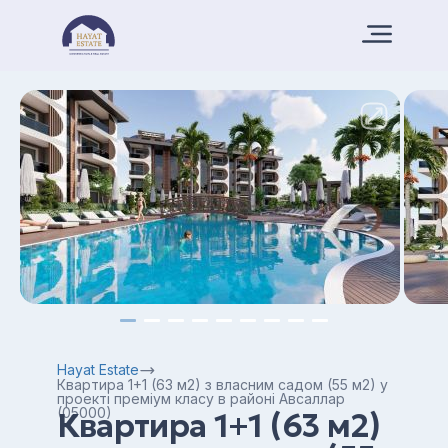
Hayat Estate
Квартира 1+1 (63 м2) з власним садом (55 м2) у
проекті преміум класу в районі Авсаллар
(05000)
Квартира 1+1 (63 м2)